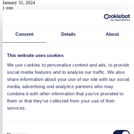
January 31, 2024
1 min
Consent
Details
About
tts we empower people
This website uses cookies
Un wiki è un catalogo che può essere elaborato dai suoi utenti, in
We use cookies to personalise content and ads, to provide
cui la conoscenza viene raccolta e strutturata. Spesso molti autori
diversi scrivono voci proprie, garantiscono la qualità di voci altrui o
social media features and to analyse our traffic. We also
completano le voci con i media (ad es. immagini). I wiki sono
share information about your use of our site with our social
pertanto un sistema di gestione delle conoscenze importante ed
media, advertising and analytics partners who may
efficace. Wiki interni a un’azienda consentono ai collaboratori di
condividere le loro conoscenze ed esperienze con i colleghi. Un
combine it with other information that you’ve provided to
noto wiki pubblico è l’enciclopedia online Wikipedia.
them or that they’ve collected from your use of their
services.
Purtroppo, alcune delle informazioni aggiuntive non sono disponibili
in varie lingue. Vi preghiamo di comunicarci se disponete di ulteriori
informazioni utili sul formato di apprendimento nella vostra lingua,
alle quali potremmo attingere in futuro.
Consent