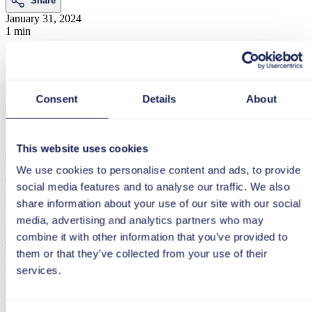
Share
January 31, 2024
1 min
Consent
Details
About
tts we empower people
This website uses cookies
In un world café si siede a diversi piccoli tavoli o in vari spazi
virtuali per discutere apertamente e approfonditamente di una
We use cookies to personalise content and ads, to provide
questione interessante che riguarda un tema più vasto. Ogni
social media features and to analyse our traffic. We also
20 minuti cambia la costellazione ai tavoli o negli spazi virtuali
share information about your use of our site with our social
finché tutti i partecipanti avranno discusso ciascuna domanda. Un
«ospite» siede a ogni tavolo o in ogni spazio virtuale per introdurre
media, advertising and analytics partners who may
la domanda da discutere e presenta poi i risultati in plenaria. Il world
combine it with other information that you’ve provided to
café offre uno spazio informale che incoraggia la creatività, dove
them or that they’ve collected from your use of their
tutti partecipanti possono dare il proprio contributo e costruire sulle
idee degli altri.
services.
Purtroppo, alcune delle informazioni aggiuntive non sono disponibili
in varie lingue. Vi preghiamo di comunicarci se disponete di ulteriori