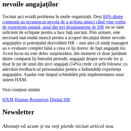
nevoile angajaților
Tocmai aici rezidă problema în multe organizații. Deși
84% dintre
companii au recunoscut nevoia de a acționa atunci când vine vorba
de experiența umană, unul din trei departamente de HR
nu se simt
suficient de echipate pentru a face față sarcinii. Prin urmare, este
necesară mai multă muncă pentru a acoperi decalajul dintre nevoile
angajaților și potențialul dezvoltării HR – mai ales că mulți manageri
au o evaluare complet falsă a ceea ce își doresc de fapt angajații lor.
Acest lucru nu este deloc surprinzător, din moment ce doar jumătate
dintre companii își întreabă periodic angajații despre nevoile lor și
doar în jur de unul din zece angajați (14%) crede că șefii folosesc cu
adevărat feedback-ul personalului pentru a îmbunătăți experiența
angajaților. Așadar este timpul schimbării prin implementarea unui
sistem HXM.
Vezi conținut similar
HXM
Human Resources
Digital HR
Newsletter
Abonați-vă acum și nu veți pierde niciun articol nou