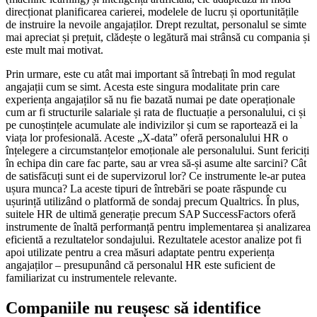
direcționat planificarea carierei, modelele de lucru și oportunitățile
de instruire la nevoile angajaților. Drept rezultat, personalul se simte
mai apreciat și prețuit, clădește o legătură mai strânsă cu compania și
este mult mai motivat.
Prin urmare, este cu atât mai important să întrebați în mod regulat
angajații cum se simt. Acesta este singura modalitate prin care
experiența angajaților să nu fie bazată numai pe date operaționale
cum ar fi structurile salariale și rata de fluctuație a personalului, ci și
pe cunoștințele acumulate ale indivizilor și cum se raportează ei la
viața lor profesională. Aceste „X-data” oferă personalului HR o
înțelegere a circumstanțelor emoționale ale personalului. Sunt fericiți
în echipa din care fac parte, sau ar vrea să-și asume alte sarcini? Cât
de satisfăcuți sunt ei de supervizorul lor? Ce instrumente le-ar putea
ușura munca? La aceste tipuri de întrebări se poate răspunde cu
ușurință utilizând o platformă de sondaj precum Qualtrics. În plus,
suitele HR de ultimă generație precum SAP SuccessFactors oferă
instrumente de înaltă performanță pentru implementarea și analizarea
eficientă a rezultatelor sondajului. Rezultatele acestor analize pot fi
apoi utilizate pentru a crea măsuri adaptate pentru experiența
angajaților – presupunând că personalul HR este suficient de
familiarizat cu instrumentele relevante.
Companiile nu reușesc să identifice