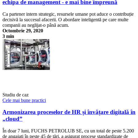
echipa de management - e mai bine împreună
Ca partener intern strategic, resursele umane pot aduce o contribuție
decisivă la succesul afacerii. O abordare inteligentă pe care multe
companii au neglijat-o până acum.
Octombrie 29, 2020
3 min
Departamentul de HR, partener strategic pentru echipa de
management - e mai bine împreună
Studiu de caz
Cele mai bune practici
Armonizarea proceselor de HR și învățare digitală în
„cloud”
În doar 7 luni, FUCHS PETROLUB SE, cu un total de peste 5.200
de angajați în peste 45 de țări, a asigurat procese standardizate de