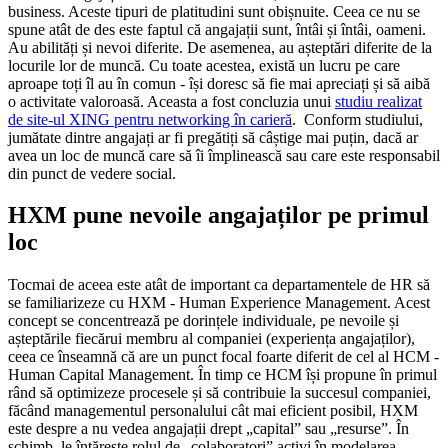
business. Aceste tipuri de platitudini sunt obișnuite. Ceea ce nu se
spune atât de des este faptul că angajații sunt, întâi și întâi, oameni.
Au abilități și nevoi diferite. De asemenea, au așteptări diferite de la
locurile lor de muncă. Cu toate acestea, există un lucru pe care
aproape toți îl au în comun - își doresc să fie mai apreciați și să aibă
o activitate valoroasă. Aceasta a fost concluzia unui
studiu realizat
de site-ul XING pentru networking în carieră
. Conform studiului,
jumătate dintre angajați ar fi pregătiți să câștige mai puțin, dacă ar
avea un loc de muncă care să îi împlinească sau care este responsabil
din punct de vedere social.
HXM pune nevoile angajaților pe primul
loc
Tocmai de aceea este atât de important ca departamentele de HR să
se familiarizeze cu HXM - Human Experience Management. Acest
concept se concentrează pe dorințele individuale, pe nevoile și
așteptările fiecărui membru al companiei (experiența angajaților),
ceea ce înseamnă că are un punct focal foarte diferit de cel al HCM -
Human Capital Management. În timp ce HCM își propune în primul
rând să optimizeze procesele și să contribuie la succesul companiei,
făcând managementul personalului cât mai eficient posibil, HXM
este despre a nu vedea angajații drept „capital” sau „resurse”. În
schimb, le întărește rolul de „colaboratori” activi în modelarea