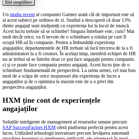
Bild vergrößern
Un
studiu recent
al companiei Gartner arată cât de important este să
ai acest subiect pe ordinea de zi. Studiul a descoperit că doar 13%
dintre angajați sunt mulțumiți cu experiența lor la locul de muncă.
Acest lucru trebuie să se schimbe! Singura întrebare este, cum? Mai
mult decât orice, va fi nevoie de o schimbare a rolului pe care îl
ocupă HR-ul în companie. Pentru a îmbunătăți experiența
angajaților, departamentele de HR trebuie să facă trecerea de la a fi
administratori la a fi creatori. În același timp, membrii echipei de HR
nu ar trebui să se întrebe doar ce pot face angajații pentru companie,
ci și ce poate face compania pentru angajați. Acest lucru ține de o
schimbare fundamentală de perspectivă. La urma urmei, cel mai bun
mod de a scăpa de orice neajunsuri din experiența de lucru a
angajaților și de o optimiza la maxim este de a o privi din
perspectiva angajaților.
HXM ține cont de experiențele
angajaților
Soluțiile inteligente de management al resurselor umane precum
SAP SuccessFactors HXM
oferă platforma perfectă pentru acest
lucru. Utilizând tehnologii inovatoare precum învățarea automată
(machine learning) și inteligența artificială, ele adaptează în mod