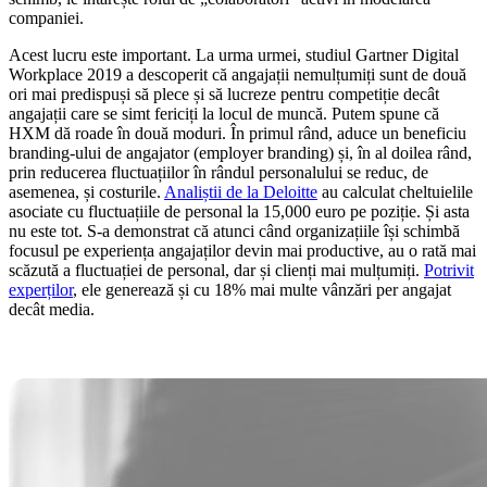
companiei.
Acest lucru este important. La urma urmei, studiul Gartner Digital
Workplace 2019 a descoperit că angajații nemulțumiți sunt de două
ori mai predispuși să plece și să lucreze pentru competiție decât
angajații care se simt fericiți la locul de muncă. Putem spune că
HXM dă roade în două moduri. În primul rând, aduce un beneficiu
branding-ului de angajator (employer branding) și, în al doilea rând,
prin reducerea fluctuațiilor în rândul personalului se reduc, de
asemenea, și costurile.
Analiștii de la Deloitte
au calculat cheltuielile
asociate cu fluctuațiile de personal la 15,000 euro pe poziție. Și asta
nu este tot. S-a demonstrat că atunci când organizațiile își schimbă
focusul pe experiența angajaților devin mai productive, au o rată mai
scăzută a fluctuației de personal, dar și clienți mai mulțumiți.
Potrivit
experților
, ele generează și cu 18% mai multe vânzări per angajat
decât media.