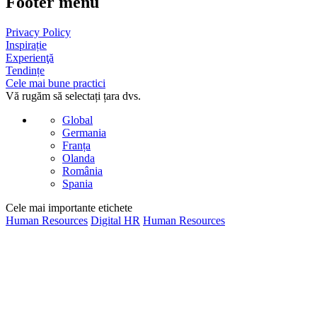
Footer menu
Privacy Policy
Inspirație
Experienţă
Tendințe
Cele mai bune practici
Vă rugăm să selectați țara dvs.
Global
Germania
Franța
Olanda
România
Spania
Cele mai importante etichete
Human Resources
Digital HR
Human Resources