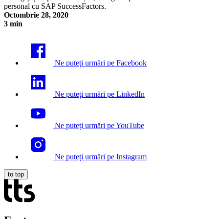
personal cu SAP SuccessFactors.
Octombrie 28, 2020
3 min
Armonizarea proceselor de HR și învățare digitală în „cloud”
Ne puteți urmări pe Facebook
Ne puteți urmări pe LinkedIn
Ne puteți urmări pe YouTube
Ne puteți urmări pe Instagram
to top