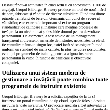
Desfășurându-și activitatea în cinci sedii și cu aproximativ 1.700 de
angajați, Grupul Bitburger Brewery produce un total de nouă mărci
de bere, fabricate și vândute de diverse subsidiare. Fiind una dintre
primele trei fabrici de bere din Germania din punct de vedere al
vânzărilor, este extrem de important să existe un program
standardizat de calificare și instruire care menține procesele de
învățare la un nivel ridicat și deschide drumul pentru dezvoltarea
personalului. De asemenea, a fost nevoie de un management
transparent al diverselor materiale de instruire, necesitatea ca ele să
fie centralizate într-un singur loc, astfel încât să se asigure în mod
uniform un standard de înaltă calitate. În plus, se dorea posibilitatea
evoluției programelor de training pentru a asigura instruirea
personalului în viitor, în funcție de calificare și obiectivele
companiei.
Utilizarea unui sistem modern de
gestionare a învățării poate combina toate
programele de instruire existente
Grupul Bitburger Brewery le-a solicitat experților de la tts să
furnizeze un portal centralizat, de tip cloud, ușor de folosit, destinat
instruirii la toate nivelurile. O provocare specială a fost intervalul de
timp scurt - proiectul trebuia să fie finalizat cu succes în mai puțin de