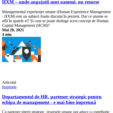
HXM – unde angajații sunt oameni, nu resurse
Managementul experienței umane (Human Experience Management
- HXM) este un subiect foarte discutat în prezent. Dar ce anume se
află în spatele ei? Și cum se poate distinge acest concept de Human
Capital Management (HCM)?
Mai 20, 2021
4 min
HXM – unde angajații sunt oameni, nu resurse
Articolul
Inspirație
Departamentul de HR, partener strategic pentru
echipa de management - e mai bine împreună
Ca partener intern strategic, resursele umane pot aduce o contribuție