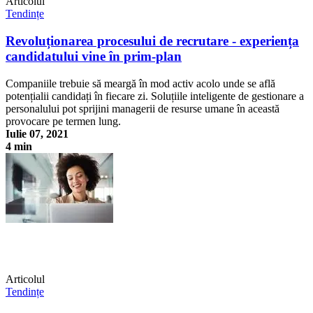
Articolul
Tendințe
Revoluționarea procesului de recrutare - experiența
candidatului vine în prim-plan
Companiile trebuie să meargă în mod activ acolo unde se află
potențialii candidați în fiecare zi. Soluțiile inteligente de gestionare a
personalului pot sprijini managerii de resurse umane în această
provocare pe termen lung.
Iulie 07, 2021
4 min
Revoluționarea procesului de recrutare - experiența candidatului vine
în prim-plan
Articolul
Tendințe