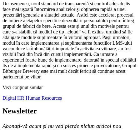
De asemenea, noul standard de transparență și control adus de tts
face mai ușoară întocmirea analizelor și obținerea rapidă a unei
prezentări generale a situației actuale. Astfel este accelerat procesul
de inițiere a etapelor specifice dezvoltării personalului pentru întreg
grupul de fabrici de bere. Acesta este și unul din motivele pentru
care s-a stabilit că mediul de tip „cloud” va fi extins, urmând să fie
adăugate module suplimentare în viitorul apropiat. Pașii următori,
modul în care implementarea și suplimentarea funcțiilor LMS-ului
va conduce la îmbunătățiri importate în activitatea viitoare, au fost
vizibili încă din încă din cursul implementării. Ca urmare a
experienței foarte bune de implementare, datorată în special abilității
tts de a implementa rapid și cu succes proiecte provocatoare, Grupul
Bitburger Brewery este mai mult decât fericit să continue acest
parteneriat pe viitor.
Vezi conținut similar
Digital HR
Human Resources
Newsletter
Abonați-vă acum și nu veți pierde niciun articol nou