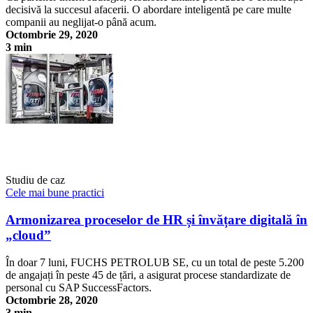
decisivă la succesul afacerii. O abordare inteligentă pe care multe
companii au neglijat-o până acum.
Octombrie 29, 2020
3 min
Departamentul de HR, partener strategic pentru echipa de
management - e mai bine împreună
Studiu de caz
Cele mai bune practici
Armonizarea proceselor de HR și învățare digitală în
„cloud”
În doar 7 luni, FUCHS PETROLUB SE, cu un total de peste 5.200
de angajați în peste 45 de țări, a asigurat procese standardizate de
personal cu SAP SuccessFactors.
Octombrie 28, 2020
3 min