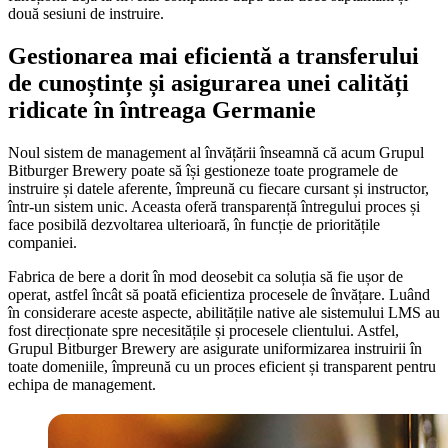
două sesiuni de instruire.
Gestionarea mai eficientă a transferului
de cunoștințe și asigurarea unei calități
ridicate în întreaga Germanie
Noul sistem de management al învățării înseamnă că acum Grupul
Bitburger Brewery poate să își gestioneze toate programele de
instruire și datele aferente, împreună cu fiecare cursant și instructor,
într-un sistem unic. Aceasta oferă transparență întregului proces și
face posibilă dezvoltarea ulterioară, în funcție de prioritățile
companiei.
Fabrica de bere a dorit în mod deosebit ca soluția să fie ușor de
operat, astfel încât să poată eficientiza procesele de învățare. Luând
în considerare aceste aspecte, abilitățile native ale sistemului LMS au
fost direcționate spre necesitățile și procesele clientului. Astfel,
Grupul Bitburger Brewery are asigurate uniformizarea instruirii în
toate domeniile, împreună cu un proces eficient și transparent pentru
echipa de management.