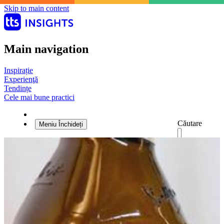
Skip to main content
Main navigation
Inspirație
Experienţă
Tendințe
Cele mai bune practici
Căutare
Meniu
Închideți