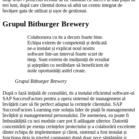
trei luni, după care clientul dorea să aibă un centru integrat de
învățare gata de utilizat și ușor de gestionat.
Grupul Bitburger Brewery
Colaborarea cu tts a decurs foarte bine.
Echipa extrem de competentă și dedicată
ne-a instalat și explicat noul nostru
software într-un interval foarte scurt de
timp. Sunt extrem de mulțumiți de rezultat
și așteptăm cu nerăbdare să beneficiem de
noile oportunități astfel create.
Grupul Bitburger Brewery
După o fază inițială de consultări, tts a instalat eficientul software-ul
SAP SuccessFactors pentru a opera sistemul de management al
învățării care să fie perfect adaptat la cerințele clientului. SAP
SuccessFactors Learning este soluția lider de piață în managementul
învățării și managementul personalului. De asemenea, ea poate fi
îmbunătățită cu noi module care pot fi adăugate ulterior. Datorită
concentrării pe esența cerințelor proiectului și a colaborării excelente
dintre echipa de implementare și client, sistemul a fost instalat și
funcționa deja la nivelul companiei după doar zece săptămâni și