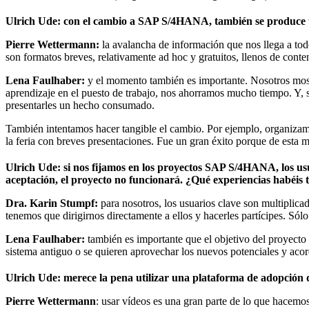
Ulrich Ude: con el cambio a SAP S/4HANA, también se produce un 
Pierre Wettermann:
la avalancha de información que nos llega a t
son formatos breves, relativamente ad hoc y gratuitos, llenos de con
Lena Faulhaber:
y el momento también es importante. Nosotros mos
aprendizaje en el puesto de trabajo, nos ahorramos mucho tiempo. Y, 
presentarles un hecho consumado.
También intentamos hacer tangible el cambio. Por ejemplo, organizamo
la feria con breves presentaciones. Fue un gran éxito porque de esta m
Ulrich Ude: si nos fijamos en los proyectos SAP S/4HANA, los usua
aceptación, el proyecto no funcionará. ¿Qué experiencias habéis t
Dra. Karin Stumpf:
para nosotros, los usuarios clave son multiplica
tenemos que dirigirnos directamente a ellos y hacerles partícipes. Sólo 
Lena Faulhaber:
también es importante que el objetivo del proyect
sistema antiguo o se quieren aprovechar los nuevos potenciales y acor
Ulrich Ude: merece la pena utilizar una plataforma de adopción d
Pierre Wettermann
: usar vídeos es una gran parte de lo que hace