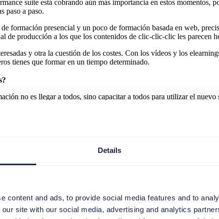
ormance suite está cobrando aún más importancia en estos momentos, p
as paso a paso.
o de formación presencial y un poco de formación basada en web, preci
 de producción a los que los contenidos de clic-clic-clic les parecen h
nteresadas y otra la cuestión de los costes. Con los vídeos y los elearni
ros tienes que formar en un tiempo determinado.
s?
rmación no es llegar a todos, sino capacitar a todos para utilizar el nue
uesto de trabajo.
 estandarizado que sea SAP S/4HANA al final. Hay un amplio margen en es
l esfuerzo de aprendizaje.
Rexroth AG
Details
HANA es un viaje que se hace en g
 que los compañeros nos acompañe
e content and ads, to provide social media features and to analy
 our site with our social media, advertising and analytics partn