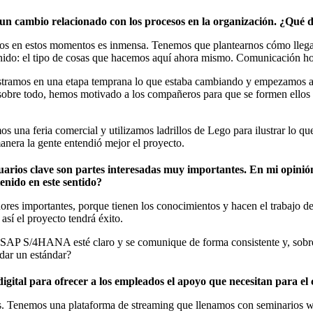
cambio relacionado con los procesos en la organización. ¿Qué dir
odos en estos momentos es inmensa. Tenemos que plantearnos cómo lle
tenido: el tipo de cosas que hacemos aquí ahora mismo. Comunicación ho
tramos en una etapa temprana lo que estaba cambiando y empezamos ah
sobre todo, hemos motivado a los compañeros para que se formen ellos m
s una feria comercial y utilizamos ladrillos de Lego para ilustrar lo 
anera la gente entendió mejor el proyecto.
rios clave son partes interesadas muy importantes. En mi opinión, 
enido en este sentido?
dores importantes, porque tienen los conocimientos y hacen el trabajo de
así el proyecto tendrá éxito.
o SAP S/4HANA esté claro y se comunique de forma consistente y, sobre
dar un estándar?
igital para ofrecer a los empleados el apoyo que necesitan para e
mos. Tenemos una plataforma de streaming que llenamos con seminarios