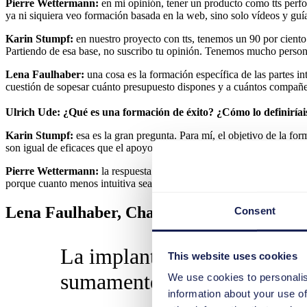
Pierre Wettermann:
en mi opinión, tener un producto como tts perf
ya ni siquiera veo formación basada en la web, sino solo vídeos y guí
Karin Stumpf:
en nuestro proyecto con tts, tenemos un 90 por cient
Partiendo de esa base, no suscribo tu opinión. Tenemos mucho personal
Lena Faulhaber:
una cosa es la formación específica de las partes i
cuestión de sopesar cuánto presupuesto dispones y a cuántos compañe
Ulrich Ude: ¿Qué es una formación de éxito? ¿Cómo lo definiríai
Karin Stumpf:
esa es la gran pregunta. Para mí, el objetivo de la fo
son igual de eficaces que el apoyo al rendimiento directamente en el p
Pierre Wettermann:
la respuesta también depende de lo intuitivo y
porque cuanto menos intuitiva sea la solución de utilizar, mayor será e
Lena Faulhaber, Change Manager, Bosch 
Consent
La implantación de SAP S/4
This website uses cookies
sumamente importante para
We use cookies to personalis
information about your use of