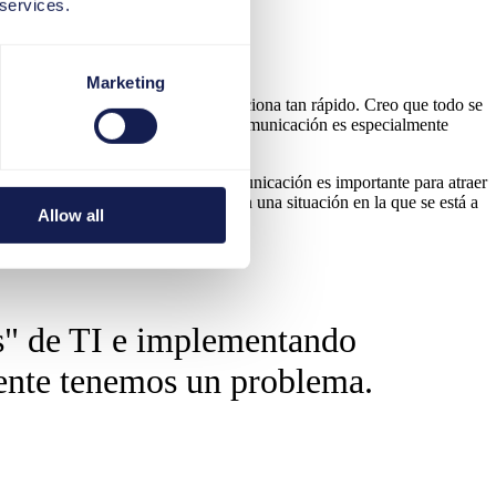
 services.
ndamental en este ámbito?
Marketing
 partir de mañana. El cambio no funciona tan rápido. Creo que todo se
cio de un proyecto SAPS/4HANA. La comunicación es especialmente
mpresa.
iaje que se hace en grupo. La comunicación es importante para atraer
ponga. El objetivo es evitar verse en una situación en la que se está a
Allow all
 pronto.
s" de TI e implementando
ente tenemos un problema.