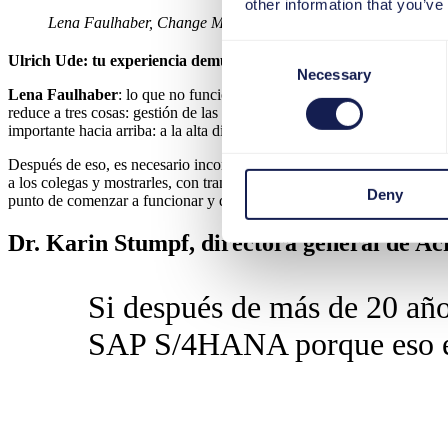
other information that you’ve
Lena Faulhaber, Change Manager, Bosch Rexroth AG
Consent
Ulrich Ude: tu experiencia demuestra que la comunicación desem
Necessary
Selection
Lena Faulhaber
: lo que no funciona es invitar rápidamente a los c
reduce a tres cosas: gestión de las partes interesadas, comunicación
importante hacia arriba: a la alta dirección, al consejo de administr
Después de eso, es necesario incorporar a las distintas partes impl
a los colegas y mostrarles, con transparencia, qué va a cambiar, cuán s
Deny
punto de comenzar a funcionar y de repente darse cuenta de que "ups
Dr. Karin Stumpf, directora general de Acr
Si después de más de 20 añ
SAP S/4HANA porque eso es 