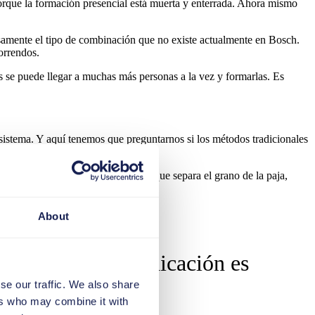
orque la formación presencial está muerta y enterrada. Ahora mismo
samente el tipo de combinación que no existe actualmente en Bosch.
orrendos.
ngs se puede llegar a muchas más personas a la vez y formarlas. Es
vo sistema. Y aquí tenemos que preguntarnos si los métodos tradicionales
te sentido. Y esto es también lo que separa el grano de la paja,
About
rupo. Y la comunicación es
n.
se our traffic. We also share
ers who may combine it with