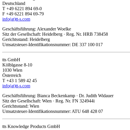
Deutschland
T +49 6221 894 69-0
F +49 6221 894 69-79
info(at)tt-s.com
Geschäftsführung: Alexander Woelke
Sitz der Gesellschaft: Heidelberg · Reg. Nr. HRB 738458
Gerichtsstand: Heidelberg
Umsatzsteuer-Identifikationsnummer: DE 337 100 017
tts GmbH
Kölblgasse 8-10
1030 Wien
Österreich
T +43 1 589 42 45
info(at)tt-s.com
Geschäftsführung: Bianca Beckenkamp · Dr. Judith Widauer
Sitz der Gesellschaft: Wien · Reg. Nr. FN 324944i
Gerichtsstand: Wien
Umsatzsteuer-Identifikationsnummer: ATU 648 428 07
tts Knowledge Products GmbH