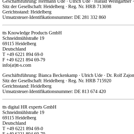
Geschäftsführung: Hermann Ude · Ulrich Ude · Harald Weingartner ·
Sitz der Gesellschaft: Heidelberg · Reg. Nr. HRB 713698
Gerichtsstand: Heidelberg
Umsatzsteuer-Identifikationsnummer: DE 281 332 860
tts Knowledge Products GmbH
Schneidmühlstraße 19
69115 Heidelberg
Deutschland
T +49 6221 894 69-0
F +49 6221 894 69-79
info(at)tt-s.com
Geschäftsführung: Bianca Beckenkamp · Ulrich Ude · Dr. Rolf Zajo
Sitz der Gesellschaft: Heidelberg · Reg. Nr. HRB 715920
Gerichtsstand: Heidelberg
Umsatzsteuer-Identifikationsnummer: DE 813 674 420
tts digital HR experts GmbH
Schneidmühlstraße 19
69115 Heidelberg
Deutschland
T +49 6221 894 69-0
F +49 6221 894 69-79