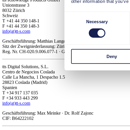
other information that you’ve
Unionstrasse 3
8032 Zürich
Consent
Schweiz
T +41 44 350 148-1
Necessary
Selection
F +41 44 350 148-3
info(at)tt-s.com
Geschäftsführung: Matthias Langenbacher
Sitz der Zweigniederlassung: Zürich · CHE-344.241.645 MWST
Reg. Nr. CH-020.9.006.077-1 · Gerichtsstand Zürich
Deny
tts Digital Solutions, S.L.
Centro de Negocios Coslada
Calle La Mancha, 1 Despacho 1.5
28823 Coslada (Madrid)
Spanien
T +34 917 137 035
F +34 933 443 299
info(at)tt-s.com
Geschäftsführung: Max Meinke · Dr. Rolf Zajonc
CIF: B64222102