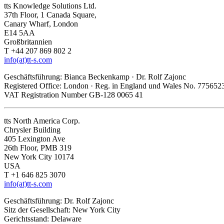
tts Knowledge Solutions Ltd.
37th Floor, 1 Canada Square,
Canary Wharf, London
E14 5AA
Großbritannien
T +44 207 869 802 2
info(at)tt-s.com
Geschäftsführung: Bianca Beckenkamp · Dr. Rolf Zajonc
Registered Office: London · Reg. in England und Wales No. 7756523
VAT Registration Number GB-128 0065 41
tts North America Corp.
Chrysler Building
405 Lexington Ave
26th Floor, PMB 319
New York City 10174
USA
T +1 646 825 3070
info(at)tt-s.com
Geschäftsführung: Dr. Rolf Zajonc
Sitz der Gesellschaft: New York City
Gerichtsstand: Delaware