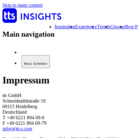
Skip to main content
Inspiration
Experience
Trends
Glossar
Best P
Main navigation
Menü
Schließen
Impressum
tts GmbH
Schneidmühlstraße 19
69115 Heidelberg
Deutschland
T +49 6221 894 69-0
F +49 6221 894 69-79
info(at)tt-s.com