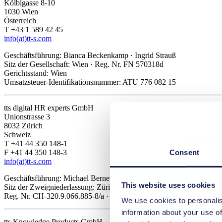
Kölblgasse 8-10
1030 Wien
Österreich
T +43 1 589 42 45
info(at)tt-s.com
Geschäftsführung: Bianca Beckenkamp · Ingrid Strauß
Sitz der Gesellschaft: Wien · Reg. Nr. FN 570318d
Gerichtsstand: Wien
Umsatzsteuer-Identifikationsnummer: ATU 776 082 15
tts digital HR experts GmbH
Unionstrasse 3
8032 Zürich
Schweiz
T +41 44 350 148-1
F +41 44 350 148-3
Consent
info(at)tt-s.com
Geschäftsführung: Michael Bernet · Alexander Woelke
This website uses cookies
Sitz der Zweigniederlassung: Zürich · CHE-115.539.656 MWST
Reg. Nr. CH-320.9.066.885-8/a · Gerichtsstand Zürich
We use cookies to personalis
information about your use of
tts Knowledge Products GmbH