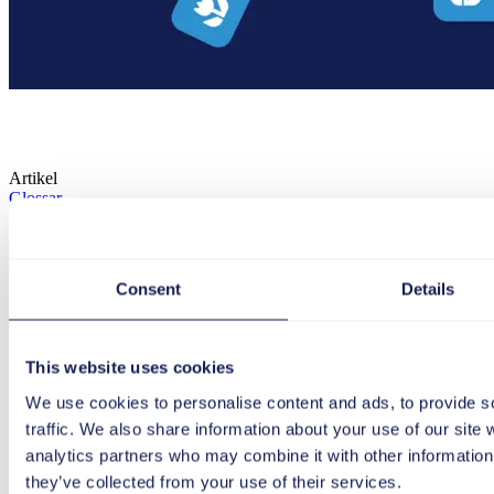
Artikel
Glossar
Domino-Karten
Dominokarten-Methode: Symbole und Erklärungen richtig zuordnen, 
Consent
Details
Wissenslücken sichtbar machen.
30. März 2026
1 min
Domino-Karten
This website uses cookies
We use cookies to personalise content and ads, to provide s
Mehr laden
traffic. We also share information about your use of our site 
analytics partners who may combine it with other information 
Newsletter
they’ve collected from your use of their services.