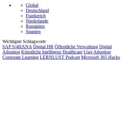
Global
Deutschland
Frankreich
Niederlande
Rumänien
Spanien
Wichtigste Schlagworte
SAP S/4HANA
Digital HR
Öffentliche Verwaltung
Digital
Adoption
Künstliche Intelligenz
Healthcare
User Adoption
Corporate Learning
LERNLUST Podcast
Microsoft 365 Hacks