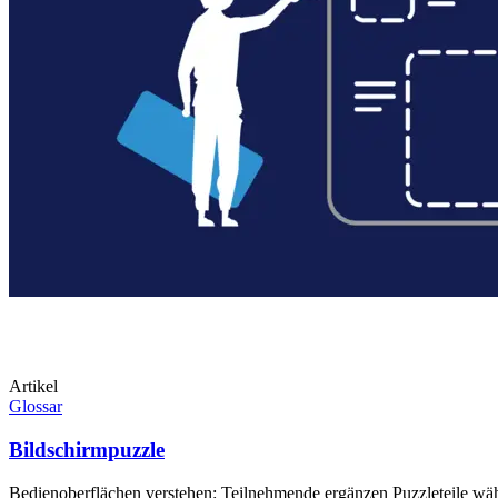
Artikel
Glossar
Bildschirmpuzzle
Bedienoberflächen verstehen: Teilnehmende ergänzen Puzzleteile wäh