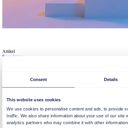
Artikel
Experience
Die beste Digital Adoption Platform für SAP S/4HA
Wie gelingt nachhaltiges User Enablement in SAP S/4HANA? Die tts
Consent
Details
Training und Support im Arbeitsfluss.
08. Januar 2026
12 min
Die beste Digital Adoption Platform für SAP S/4HANA
This website uses cookies
We use cookies to personalise content and ads, to provide s
Mehr laden
traffic. We also share information about your use of our site 
analytics partners who may combine it with other information 