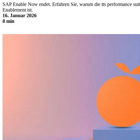
SAP Enable Now endet. Erfahren Sie, warum die tts performance suite
Enablement ist.
16. Januar 2026
8 min
tts performance suite: bester Nachfolger für SAP Enable Now®