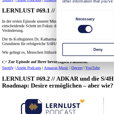
other information that you’ve
LERNLUST #69.1 // ADKAR und die S/4HA
Consent
Necessary
Selection
In der ersten Episode unserer Miniserie rund um das bewährte
ADKA
entscheidende Schritt im Fokus: das „A“ wie
Awareness
– also das 
Veränderung.
Die tts Kolleginnen Dr. Katharina Vögl-Duschek und Claudia Schütz
Grundstein für erfolgreiche S/4HANA- und große IT-Transformationsp
Deny
Wie gelingt es, Menschen frühzeitig mitzunehmen und echte Veränder
👉
Zur Episode auf Ihrer bevorzugten Plattform:
Spotify
|
Apple Podcasts
|
Amazon Music
|
Deezer
|
YouTube
LERNLUST #69.2 // ADKAR und die S/4
Roadmap: Desire ermöglichen – aber wie?