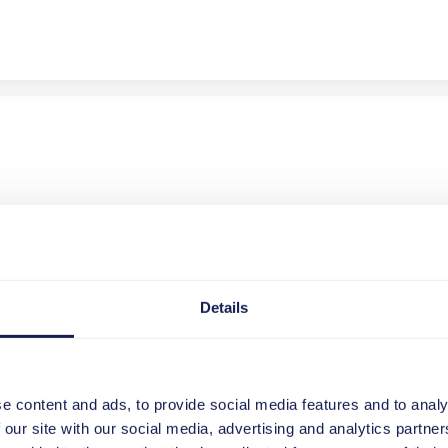
g in großen IT- und S/4HANA-Transformationsprojekten. Im Mittelpun
ukturiert abbildet.
cations Roadmap verbinden lassen. Diese übersetzt ADKAR in konk
Details
ektalltag. Dabei geben sie spannende Einblicke, wie die S/4HANA C
nderungskommunikation – praxisnah, verständlich und direkt aus realen 
en zu lassen.
e content and ads, to provide social media features and to analy
eränderungskommunikation in der Praxis wirkt.
 our site with our social media, advertising and analytics partn