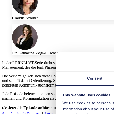
Claudia Schütze
Dr. Katharina Vögl-Duschek
In der LERNLUST-Serie dreht sich alles um erfolgreiche Veränderun
Management, der die fünf Phasen von Awareness bis Reinforcement str
Die Serie zeigt, wie sich diese Phasen mit der S/4HANA Communi
Consent
und schafft damit Orientierung, Struktur und Wirksamkeit im Proj
konkreten Kommunikationsformaten wirksam unterstützt.
Jede Episode beleuchtet einen spezifischen Aspekt erfolgreicher Verä
This website uses cookies
machen und Kommunikation als zentralen Erfolgsfaktor sichtbar werd
We use cookies to personalis
👉 Jetzt die Episode anhören und erfahren, wie erfolgreiche V
information about your use of
Spotify
|
Apple Podcasts
|
Amazon Music
|
Deezer