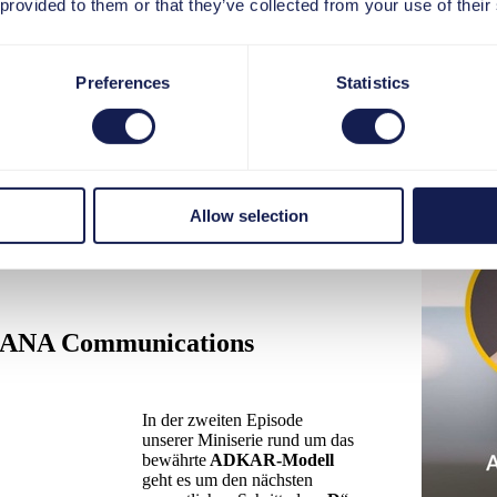
 provided to them or that they’ve collected from your use of their
NA Communications Roadmap: Awareness s
Preferences
Statistics
R-Modell
steht der erste und vielleicht
Bewusstsein für die Notwendigkeit von
e zeigen, warum genau diese Phase den
rojekte legt.
Allow selection
ungsbereitschaft zu erzeugen?
HANA Communications
In der zweiten Episode
unserer Miniserie rund um das
bewährte
ADKAR-Modell
geht es um den nächsten