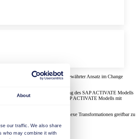
kt steht das
ADKAR-Modell
als bewährter Ansatz im Change
rete Kommunikationsmaßnahmen entlang des SAP ACTIVATE Modells
About
ommunications Roadmap entlang des SAP ACTIVATE Modells mit
Projektkontexten. Ziel ist es, komplexe Transformationen greifbar zu
se our traffic. We also share
ers who may combine it with