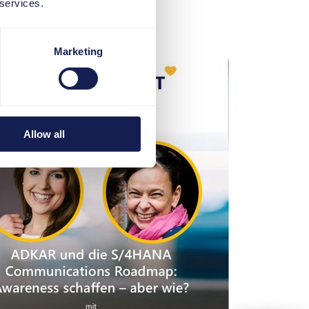
 services.
chaffen – aber wie?
Marketing
Allow all