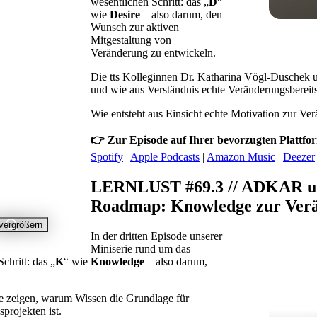
wesentlichen Schritt: das „
D
“
wie
Desire
– also darum, den
Wunsch zur aktiven
Mitgestaltung von
Veränderung zu entwickeln.
Die tts Kolleginnen Dr. Katharina Vögl-Duschek u
und wie aus Verständnis echte Veränderungsbereitsc
Wie entsteht aus Einsicht echte Motivation zur Ve
👉 Zur Episode auf Ihrer bevorzugten Plattfo
Spotify
|
Apple Podcasts
|
Amazon Music
|
Deezer
LERNLUST #69.3 // ADKAR u
Roadmap: Knowledge zur Verä
 vergrößern
In der dritten Episode unserer
Miniserie rund um das
chritt: das „
K
“ wie
Knowledge
– also darum,
e zeigen, warum Wissen die Grundlage für
rojekten ist.