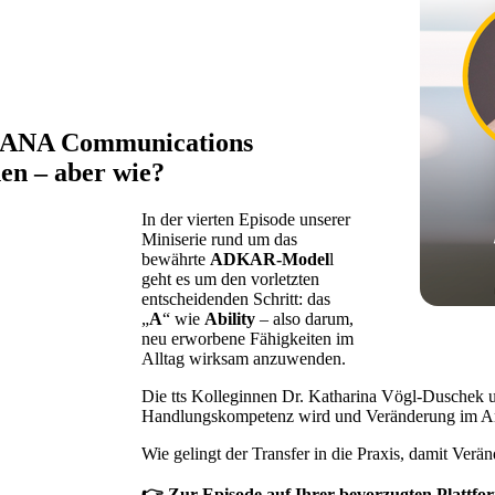
HANA Communications
en – aber wie?
In der vierten Episode unserer
Miniserie rund um das
bewährte
ADKAR-Model
l
geht es um den vorletzten
entscheidenden Schritt: das
„
A
“ wie
Ability
– also darum,
neu erworbene Fähigkeiten im
Alltag wirksam anzuwenden.
Die tts Kolleginnen Dr. Katharina Vögl-Duschek u
Handlungskompetenz wird und Veränderung im Arb
Wie gelingt der Transfer in die Praxis, damit Verä
👉 Zur Episode auf Ihrer bevorzugten Plattfo