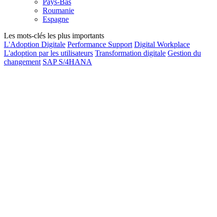
Pays-Bas
Roumanie
Espagne
Les mots-clés les plus importants
L'Adoption Digitale
Performance Support
Digital Workplace
L'adoption par les utilisateurs
Transformation digitale
Gestion du
changement
SAP S/4HANA