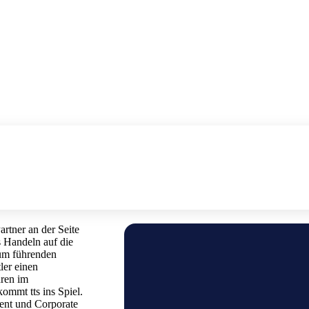
artner an der Seite
s Handeln auf die
zum führenden
ler einen
hren im
kommt tts ins Spiel.
ent und Corporate