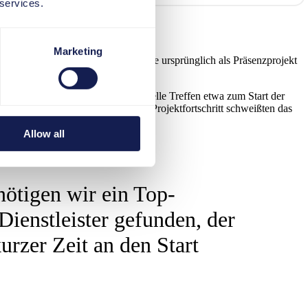
 services.
Marketing
April 2020 kam der Lockdown, und die ursprünglich als Präsenzprojekt
n zum Prozedere und weitere virtuelle Treffen etwa zum Start der
 gute Teamarbeit und der zügige Projektfortschritt schweißten das
Allow all
ötigen wir ein Top-
ienstleister gefunden, der
rzer Zeit an den Start