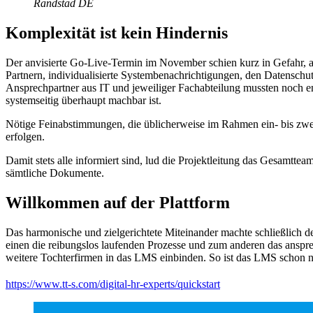
Randstad DE
Komplexität ist kein Hindernis
Der anvisierte Go-Live-Termin im November schien kurz in Gefahr, a
Partnern, individualisierte Systembenachrichtigungen, den Datenschu
Ansprechpartner aus IT und jeweiliger Fachabteilung mussten noch e
systemseitig überhaupt machbar ist.
Nötige Feinabstimmungen, die üblicherweise im Rahmen ein- bis zwei
erfolgen.
Damit stets alle informiert sind, lud die Projektleitung das Gesamtte
sämtliche Dokumente.
Willkommen auf der Plattform
Das harmonische und zielgerichtete Miteinander machte schließlic
einen die reibungslos laufenden Prozesse und zum anderen das ansp
weitere Tochterfirmen in das LMS einbinden. So ist das LMS schon
https://www.tt-s.com/digital-hr-experts/quickstart