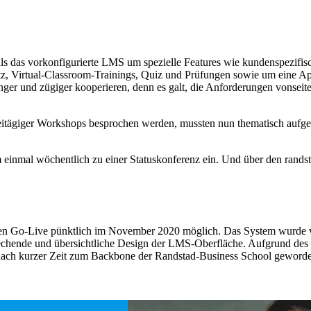
ls das vorkonfigurierte LMS um spezielle Features wie kundenspezifis
tz, Virtual-Classroom-Trainings, Quiz und Prüfungen sowie um eine App
nger und zügiger kooperieren, denn es galt, die Anforderungen vonsei
tägiger Workshops besprochen werden, mussten nun thematisch aufgespli
am einmal wöchentlich zu einer Statuskonferenz ein. Und über den rands
h den Go-Live pünktlich im November 2020 möglich. Das System wurde
rechende und übersichtliche Design der LMS-Oberfläche. Aufgrund de
 nach kurzer Zeit zum Backbone der Randstad-Business School geword