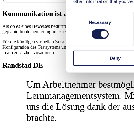
other information that you’ve
Kommunikation ist alles
Consent
Necessary
Selection
Als ob es eines Beweises bedurfte, wurde die Flexibilität von tts au
geplante Implementierung musste zum Großteil im Remote-Modus du
Für die künftigen virtuellen Zusammenkünfte nutzte das Team fortan 
Konfiguration des Testsystems und auch prozessbegleitend. In der H
Team zusätzlich zusammen.
Deny
Randstad DE
Um Arbeitnehmer bestmöglic
Lernmanagementsystem. Mit 
uns die Lösung dank der au
brachte.