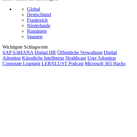
Global
Deutschland
Frankreich
Niederlande
Rumänien
Spanien
Wichtigste Schlagworte
SAP S/4HANA
Digital HR
Öffentliche Verwaltung
Digital
Adoption
Künstliche Intelligenz
Healthcare
User Adoption
Corporate Learning
LERNLUST Podcast
Microsoft 365 Hacks