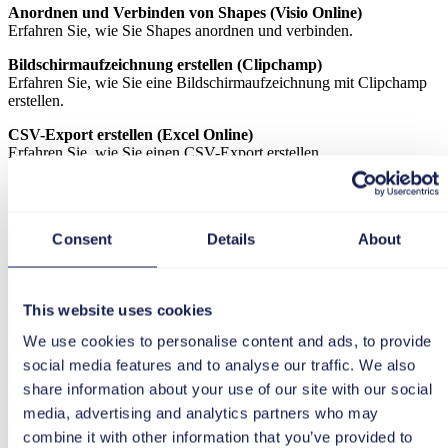
Anordnen und Verbinden von Shapes (Visio Online)
Erfahren Sie, wie Sie Shapes anordnen und verbinden.
Bildschirmaufzeichnung erstellen (Clipchamp)
Erfahren Sie, wie Sie eine Bildschirmaufzeichnung mit Clipchamp
erstellen.
CSV-Export erstellen (Excel Online)
Erfahren Sie, wie Sie einen CSV-Export erstellen.
Diagramm erstellen (Visio Online)
Erfahren Sie, wie Sie ein Diagramm mit Visio erstellen.
Consent
Details
About
Hinzufügen von Text zu Shapes und Verbindern (Visio Online)
Erfahren Sie, wie Sie Text zu Shapes und Verbindern hinzufügen.
Hinzufügen weiterer Formen und Vorlagen (Visio Online)
Erfahren Sie, wie Sie weitere Formen und Vorlagen hinzufügen
This website uses cookies
können.
We use cookies to personalise content and ads, to provide
Link zur Blattansicht teilen (Excel Online)
social media features and to analyse our traffic. We also
Erfahren Sie, wie Sie einen Link zur Blattansicht in Excel Online
share information about your use of our site with our social
teilen.
media, advertising and analytics partners who may
Microsoft 365 Cloud aufrufen (Microsoft 365 Cloud)
combine it with other information that you’ve provided to