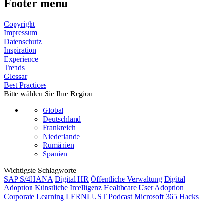
Footer menu
Copyright
Impressum
Datenschutz
Inspiration
Experience
Trends
Glossar
Best Practices
Bitte wählen Sie Ihre Region
Global
Deutschland
Frankreich
Niederlande
Rumänien
Spanien
Wichtigste Schlagworte
SAP S/4HANA
Digital HR
Öffentliche Verwaltung
Digital
Adoption
Künstliche Intelligenz
Healthcare
User Adoption
Corporate Learning
LERNLUST Podcast
Microsoft 365 Hacks