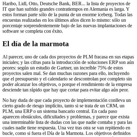
Haribo, Lidl, Otto, Deutsche Bank, BER... la lista de proyectos de
IT que han sufrido grandes contratiempos en Alemania es larga. Y
estos forman parte sólo de la punta de un enorme iceberg. Todas las
encuestas realizadas en los últimos años dicen lo mismo: sólo un
porcentaje sorprendentemente bajo de las nuevas implantaciones de
software se completa con éxito.
El día de la marmota
Al parecer, uno de cada dos proyectos de PLM fracasa en sus etapas
iniciales; y las cifras para la introducción de soluciones ERP son aún
peores: según un estudio de Gartner, un increíble 75% de estos
proyectos salen mal. Se dan muchas razones para ello, incluyendo
que el presupuesto y el calendario se descontrolan por completo sin
poder alcanzar los objetivos, o porque el rendimiento de la empresa
desciende tan rápido que hay que cortar para evitar algo aún peor.
No hay duda de que cada proyecto de implementación conlleva un
cierto grado de riesgo implícito, tanto si se trata de un CRM, un
PLM, una ERP o un sistema bancario central. En cada paso
aparecen obstáculos, dificultades y problemas, y parece que exista
una interminable lista de dudas con las que nadie contaba y para las
cuales nadie tiene respuesta. Una vez tras otra se van repitiendo en
bucle, como si fuera el Día de la Marmota. Los objetivos definidos