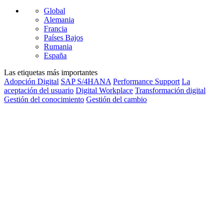
Global
Alemania
Francia
Países Bajos
Rumania
España
Las etiquetas más importantes
Adopción Digital
SAP S/4HANA
Performance Support
La
aceptación del usuario
Digital Workplace
Transformación digital
Gestión del conocimiento
Gestión del cambio