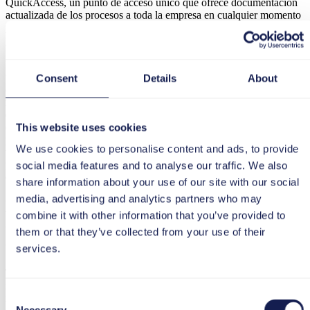
QuickAccess, un punto de acceso único que ofrece documentación
actualizada de los procesos a toda la empresa en cualquier momento
y de manera autogestionable. Como explica Juliána Fegyveresová,
propietaria de la herramienta KTM en DTSE: "Nuestros usuarios
utilizan activamente KTM en su trabajo diario. Si mientras trabajan
les surge alguna duda relacionada con las aplicaciones de software
utilizadas por DTSE, simplemente hacen clic en el icono magenta
Consent
Details
About
con forma de naranja en la barra de tareas. A continuación, se les
muestra automáticamente información relevante al contexto en
diversos formatos, como guías paso a paso". De este modo, los
conocimientos ya no se almacenan únicamente en la mente de las
This website uses cookies
personas, sino que también se guardan en un servidor central y, por
We use cookies to personalise content and ads, to provide
tanto, están mejor protegidos frente a la pérdida por rotación de
personal. Además, los nuevos empleados pueden ser formados más
social media features and to analyse our traffic. We also
eficazmente en los procesos y sistemas internos.
share information about your use of our site with our social
media, advertising and analytics partners who may
El banco de conocimientos crece
combine it with other information that you’ve provided to
constantemente gracias al personal
them or that they’ve collected from your use of their
comprometido
services.
Tras el éxito de la fase de prueba, la tts performance suite se
implantó finalmente en todo el DTSE en 2017. Esto supuso la
Consent
introducción del concepto de apoyo al rendimiento en ocho líneas de