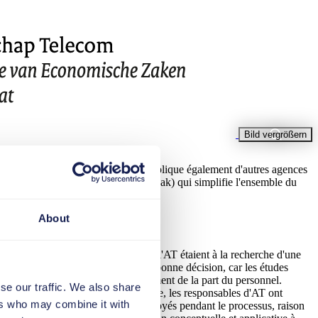
Bild vergrößern
e solution interministérielle qui implique également d'autres agences
e plateforme (la plateforme RijksZaak) qui simplifie l'ensemble du
About
ées à tout prix. Les responsables de l'AT étaient à la recherche d'une
ils en auraient besoin. C'était une bonne décision, car les études
ent, d'une faible volonté de changement de la part du personnel.
se our traffic. We also share
é notre solution d'adoption digitale, les responsables d'AT ont
ers who may combine it with
se contente pas de soutenir les employés pendant le processus, raison