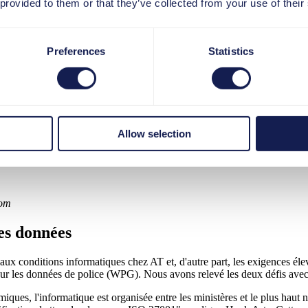
ournit également des solutions d'apprentissage en ligne complètes; en d'a
 provided to them or that they’ve collected from your use of their
de manière optimale.
e, Agentschap Telecom
Preferences
Statistics
c "Procesweb", non seulement nou
ue nous disposions également d'une 
 mettre à disposition les connaissa
Allow selection
com
des données
on aux conditions informatiques chez AT et, d'autre part, les exigences é
i sur les données de police (WPG). Nous avons relevé les deux défis ave
ues, l'informatique est organisée entre les ministères et le plus haut n