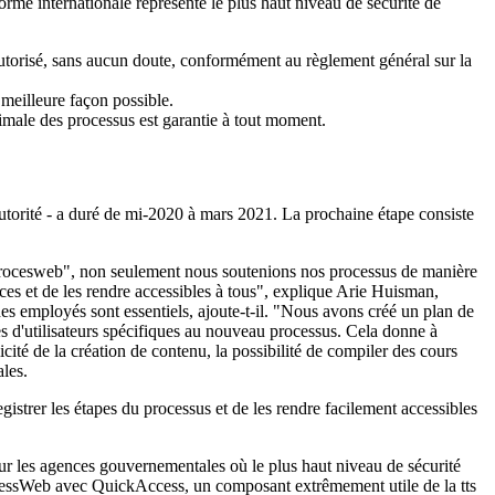
orme internationale représente le plus haut niveau de sécurité de
on autorisé, sans aucun doute, conformément au règlement général sur la
a meilleure façon possible.
ximale des processus est garantie à tout moment.
'autorité - a duré de mi-2020 à mars 2021. La prochaine étape consiste
"Procesweb", non seulement nous soutenions nos processus de manière
ces et de les rendre accessibles à tous", explique Arie Huisman,
es employés sont essentiels, ajoute-t-il. "Nous avons créé un plan de
 d'utilisateurs spécifiques au nouveau processus. Cela donne à
cité de la création de contenu, la possibilité de compiler des cours
ales.
egistrer les étapes du processus et de les rendre facilement accessibles
pour les agences gouvernementales où le plus haut niveau de sécurité
rocessWeb avec QuickAccess, un composant extrêmement utile de la tts