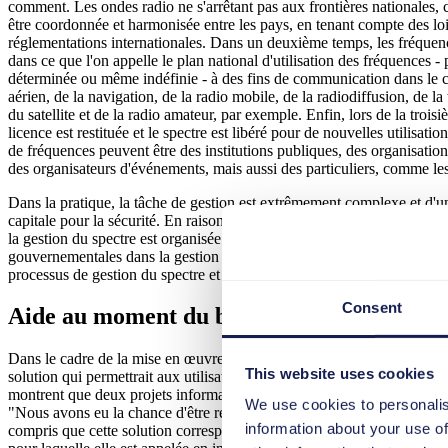
comment. Les ondes radio ne s'arrêtant pas aux frontières nationales, ce
être coordonnée et harmonisée entre les pays, en tenant compte des loi
réglementations internationales. Dans un deuxième temps, les fréquenc
dans ce que l'on appelle le plan national d'utilisation des fréquences -
déterminée ou même indéfinie - à des fins de communication dans le c
aérien, de la navigation, de la radio mobile, de la radiodiffusion, de la
du satellite et de la radio amateur, par exemple. Enfin, lors de la troisi
licence est restituée et le spectre est libéré pour de nouvelles utilisation
de fréquences peuvent être des institutions publiques, des organisations
des organisateurs d'événements, mais aussi des particuliers, comme le
Dans la pratique, la tâche de gestion est extrêmement complexe et d'
capitale pour la sécurité. En raison de l'ampleur et de la dimension pol
la gestion du spectre est organisée comme une question de souverainet
gouvernementales dans la gestion du spectre. C'est pourquoi les respo
processus de gestion du spectre et permet aux équipes de l'AT de réagi
Consent
Aide au moment du besoin
Dans le cadre de la mise en œuvre, tous les processus ont d'abord été si
This website uses cookies
solution qui permettrait aux utilisateurs d'apprendre les nouveaux proc
montrent que deux projets informatiques sur trois échouent en raison d
We use cookies to personalis
"Nous avons eu la chance d'être recommandés par une société de gestio
information about your use of
compris que cette solution correspondait parfaitement au besoin d’AT",