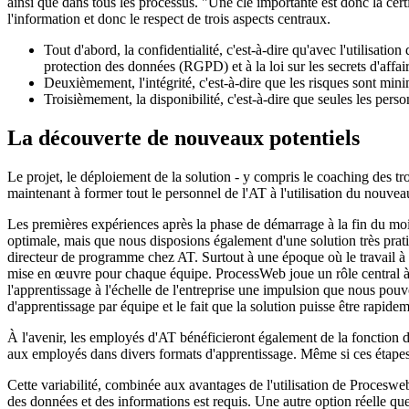
ainsi que dans tous les processus. "Une clé importante est donc la cer
l'information et donc le respect de trois aspects centraux.
Tout d'abord, la confidentialité, c'est-à-dire qu'avec l'utilisat
protection des données (RGPD) et à la loi sur les secrets d'aff
Deuxièmement, l'intégrité, c'est-à-dire que les risques sont minim
Troisièmement, la disponibilité, c'est-à-dire que seules les per
La découverte de nouveaux potentiels
Le projet, le déploiement de la solution - y compris le coaching des tr
maintenant à former tout le personnel de l'AT à l'utilisation du nouveau
Les premières expériences après la phase de démarrage à la fin du m
optimale, mais que nous disposions également d'une solution très prati
directeur de programme chez AT. Surtout à une époque où le travail à d
mise en œuvre pour chaque équipe. ProcessWeb joue un rôle central à 
l'apprentissage à l'échelle de l'entreprise une impulsion que nous pouv
d'apprentissage par équipe et le fait que la solution puisse être rapi
À l'avenir, les employés d'AT bénéficieront également de la fonction d'e
aux employés dans divers formats d'apprentissage. Même si ces étapes
Cette variabilité, combinée aux avantages de l'utilisation de Procesweb
des données et des informations est requis. Une autre option réelle q