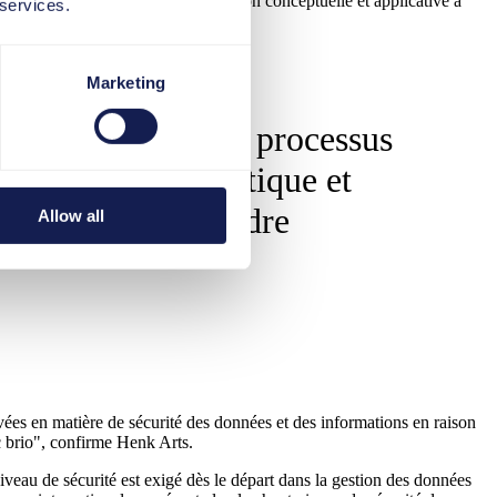
utres termes, elle offre une formation conceptuelle et applicative à
 services.
Marketing
s soutenions nos processus
solution très pratique et
nces et de les rendre
Allow all
levées en matière de sécurité des données et des informations en raison
c brio", confirme Henk Arts.
iveau de sécurité est exigé dès le départ dans la gestion des données