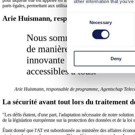
pour laquelle elle est appelée en interne "ProcesWeb", mais elle leur f
other information that you’ve
parts égales, permettant aux utilisateurs de transférer le savoir-faire 
Consent
Arie Huismann, responsable de programm
Necessary
Selection
Nous sommes heureux qu'ave
de manière optimale, mais q
innovante nous permettant de
Deny
accessibles à tous.
Arie Huismann, responsable de programme, Agentschap Tele
La sécurité avant tout lors du traitement 
"Les défis étaient, d'une part, l'adaptation nécessaire de notre soluti
de la législation européenne sur la protection des données et de la lo
Étant donné que l'AT est subordonnée au ministère des affaires économiq