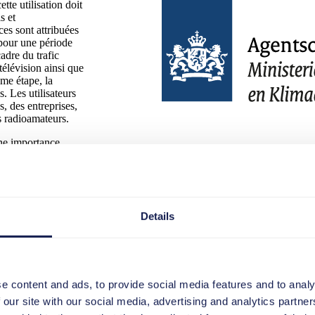
tte utilisation doit
s et
es sont attribuées
 pour une période
adre du trafic
 télévision ainsi que
ème étape, la
s. Les utilisateurs
, des entreprises,
s radioamateurs.
une importance
itique de la tâche,
é dans presque tous les pays - y compris les Pays-Bas. Cela nécessite un
nsables de l'AT ont décidé de mettre en œuvre une solution basée sur un
r de manière flexible et rapide aux nouvelles lois et réglementations.
Details
mplifiés. Les erreurs dans l'attribution des fréquences doivent être évit
essus aussi rapidement que possible et qui les aiderait exactement quand 
e la complexité des outils, d'un manque de convivialité et, par conséqu
e content and ads, to provide social media features and to analy
n du changement qui travaille également pour AT, et après avoir présent
 our site with our social media, advertising and analytics partn
 explique Henk Arts, Country Manager tts. En effet, la solution tts ne 