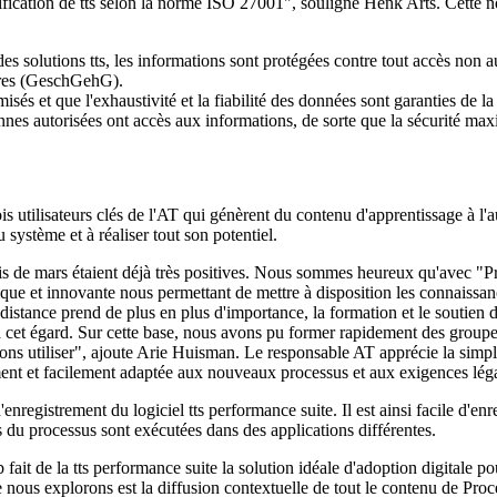
tification de tts selon la norme ISO 27001", souligne Henk Arts. Cette n
ion des solutions tts, les informations sont protégées contre tout accès n
aires (GeschGehG).
isés et que l'exhaustivité et la fiabilité des données sont garanties de l
sonnes autorisées ont accès aux informations, de sorte que la sécurité ma
ois utilisateurs clés de l'AT qui génèrent du contenu d'apprentissage à l
 système et à réaliser tout son potentiel.
ois de mars étaient déjà très positives. Nous sommes heureux qu'avec 
que et innovante nous permettant de mettre à disposition les connaissan
istance prend de plus en plus d'importance, la formation et le soutien d
cet égard. Sur cette base, nous avons pu former rapidement des groupes
ons utiliser", ajoute Arie Huisman. Le responsable AT apprécie la simpli
dement et facilement adaptée aux nouveaux processus et aux exigences lég
nregistrement du logiciel tts performance suite. Il est ainsi facile d'enr
 du processus sont exécutées dans des applications différentes.
 fait de la tts performance suite la solution idéale d'adoption digitale 
ue nous explorons est la diffusion contextuelle de tout le contenu de P