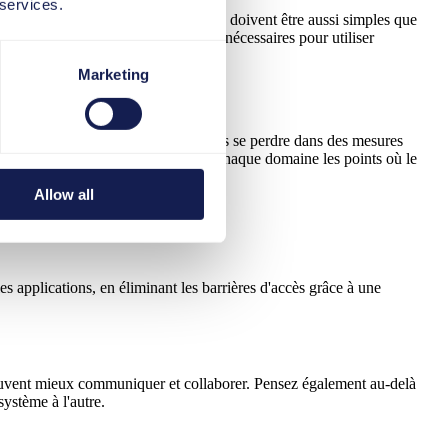
 services.
 toutes les interactions et transactions doivent être aussi simples que
ue vos employés ont les compétences nécessaires pour utiliser
de données.
Marketing
étails. Cela signifie qu'il ne faut pas se perdre dans des mesures
ne deuxième étape, identifiez dans chaque domaine les points où le
Allow all
es applications, en éliminant les barrières d'accès grâce à une
peuvent mieux communiquer et collaborer. Pensez également au-delà
système à l'autre.