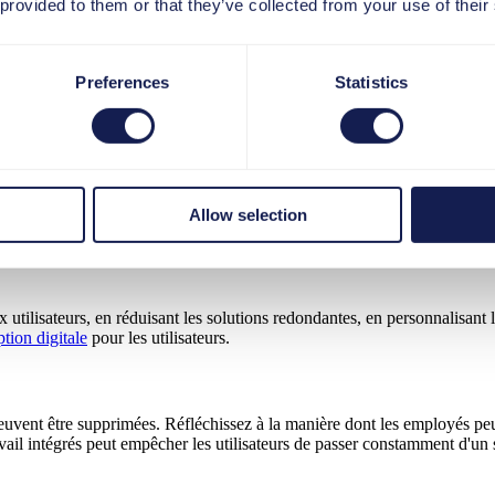
 provided to them or that they’ve collected from your use of their
sateurs d'utiliser efficacement les technologies digitales. Cela signifie que
er les processus de connexion et l'accès aux logiciels, et vous assurer q
collaboration en créant un point central de communication et d'échange 
Preferences
Statistics
e
arder une vue d'ensemble, plutôt que de se concentrer uniquement sur des d
tape, regroupez les points de friction en domaines thématiques. Dans u
Allow selection
n digitale de manière systématique :
 utilisateurs, en réduisant les solutions redondantes, en personnalisant l
tion digitale
pour les utilisateurs.
peuvent être supprimées. Réfléchissez à la manière dont les employés 
avail intégrés peut empêcher les utilisateurs de passer constamment d'un 