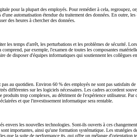
igitale pour la plupart des employés. Pour remédier à cela, regroupez, o
s d'une automatisation étendue du traitement des données. En outre, les 
passer des heures à chercher des données.
ter les temps d'arrêt, les perturbations et les problèmes de sécurité. Lor
a comprend, par exemple, l'examen de toutes les composantes matérielles et
saire de disposer d'équipes informatiques qui soutiennent les collègues 
t pas au quotidien. Environ 60 % des employés ne sont pas satisfaits de 
s très différentes sur les logiciels nécessaires. Les cadres accordent so
de produits trop complexes, au détriment de l'expérience utilisateur. Par 
 éclairées et que l'investissement informatique sera rentable.
és envers les nouvelles technologies. Sont-ils ouverts à ces changements 
ont importantes, ainsi qu'une formation systématique. Les stratégies de 
telles que la suite de performance tts, qui offre un mélange d'orientatio