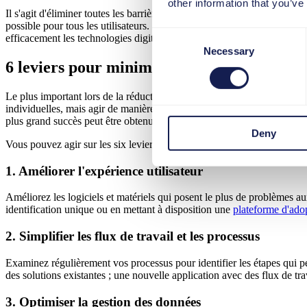
other information that you’ve
Il s'agit d'éliminer toutes les barrières inutiles qui empêchent les utili
possible pour tous les utilisateurs. Par exemple, vous devriez simplifi
Consent
efficacement les technologies digitales. Ou vous pouvez faciliter la 
Necessary
Selection
6 leviers pour minimiser la friction digital
Le plus important lors de la réduction de la friction digitale est de g
individuelles, mais agir de manière systématique. Dans une première é
plus grand succès peut être obtenu avec le moins d'efforts.
Deny
Vous pouvez agir sur les six leviers suivants pour minimiser la frictio
1. Améliorer l'expérience utilisateur
Améliorez les logiciels et matériels qui posent le plus de problèmes aux
identification unique ou en mettant à disposition une
plateforme d'adop
2. Simplifier les flux de travail et les processus
Examinez régulièrement vos processus pour identifier les étapes qui 
des solutions existantes ; une nouvelle application avec des flux de tr
3. Optimiser la gestion des données