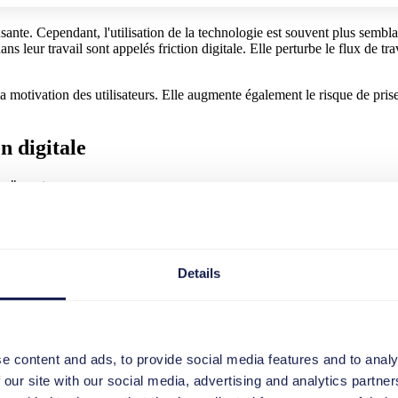
amusante. Cependant, l'utilisation de la technologie est souvent plus sembl
leur travail sont appelés friction digitale. Elle perturbe le flux de travail
t la motivation des utilisateurs. Elle augmente également le risque de pr
on digitale
ues", on trouve :
Details
hniques. Cependant, en dehors de la technologie, il existe également de
r, ralentissent les processus commerciaux et/ou entravent la qualité des
se
e content and ads, to provide social media features and to analy
 our site with our social media, advertising and analytics partn
s concentrer sur une règle très importante : simplifier.