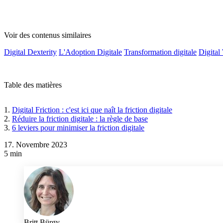
Voir des contenus similaires
Digital Dexterity
L'Adoption Digitale
Transformation digitale
Digital
Table des matières
Digital Friction : c'est ici que naît la friction digitale
Réduire la friction digitale : la règle de base
6 leviers pour minimiser la friction digitale
17. Novembre 2023
5 min
Britt Bürgy