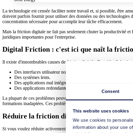
La technologie est censée faciliter notre travail et, si possible, être 
doivent parfois fournir pour utiliser des données ou des technologies dans 
concentration nécessaire pour accomplir leur tâche efficacement.
Mais la friction digitale ne fait pas seulement chuter la productivité e
juridiques importantes pour l'entreprise.
Digital Friction : c'est ici que naît la fricti
Il existe d'innombrables causes de friction digitale. Parmi les "classiq
Des interfaces utilisateur non intuitives.
Des systèmes lents.
Des applications mal intégrées.
Des applications redondantes.
Consent
La plupart de ces problèmes peuvent être éliminés par des mesures tec
formations inadaptées. Ces problèmes affectent l'expérience utilisateu
This website uses cookies
Réduire la friction digitale : la règle de ba
We use cookies to personalis
information about your use of
Si vous voulez réduire activement la friction digitale, vous devriez vou