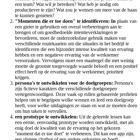
een team? Wat wil je bereiken? Wat heb je nodig om
productiever te zijn? Wat zou je wensen om meer van de baan
te kunnen genieten?
"Momenten die er toe doen" te identificeren: In
plaats van
een gieter te gebruiken om overal verbeteringen aan te
brengen of om goedbedoelde intentieverklaringen te
bevorderen, moet de onderzoeksfase gebruik maken van
verschillende routekaarten om die situaties in het bedrijf te
identificeren die een bijzonder intense kwaliteit van ervaring
hebben en een negatieve ervaring van de werknemer
veroorzaken. Vervolgens moet een maatregel die met weinig
moeite de grootste toegevoegde waarde belooft en een positief
effect heeft op de ervaring van de werknemer, prioriteit
krijgen.
persona's te ontwikkelen voor de doelgroepen:
Persona's
zijn fictieve karakters die verschillende doelgroepen
vertegenwoordigen. Deze vaak op rollen gebaseerde profielen
helpen om te begrijpen welke wensen en leed een doelgroep
heeft, voor welke uitdagingen ze staan en wat ze moeten doen
om hun taken te vervullen.
een prototype te ontwikkelen:
Uit de geleerde lessen kan
een eerste, eenvoudig prototype worden ontwikkeld, met als
enig doel de kwaliteit van de ervaring op het gekozen
"moment dat er toe doet" te verbeteren. Dit kan een app zijn,
een slimme chatbot of een andere oplossing en hoeft