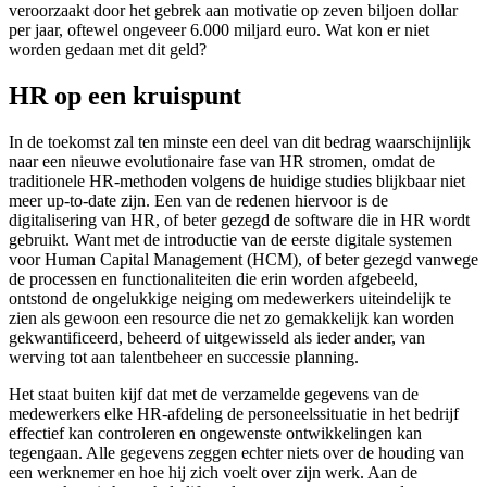
veroorzaakt door het gebrek aan motivatie op zeven biljoen dollar
per jaar, oftewel ongeveer 6.000 miljard euro. Wat kon er niet
worden gedaan met dit geld?
HR op een kruispunt
In de toekomst zal ten minste een deel van dit bedrag waarschijnlijk
naar een nieuwe evolutionaire fase van HR stromen, omdat de
traditionele HR-methoden volgens de huidige studies blijkbaar niet
meer up-to-date zijn. Een van de redenen hiervoor is de
digitalisering van HR, of beter gezegd de software die in HR wordt
gebruikt. Want met de introductie van de eerste digitale systemen
voor Human Capital Management (HCM), of beter gezegd vanwege
de processen en functionaliteiten die erin worden afgebeeld,
ontstond de ongelukkige neiging om medewerkers uiteindelijk te
zien als gewoon een resource die net zo gemakkelijk kan worden
gekwantificeerd, beheerd of uitgewisseld als ieder ander, van
werving tot aan talentbeheer en successie planning.
Het staat buiten kijf dat met de verzamelde gegevens van de
medewerkers elke HR-afdeling de personeelssituatie in het bedrijf
effectief kan controleren en ongewenste ontwikkelingen kan
tegengaan. Alle gegevens zeggen echter niets over de houding van
een werknemer en hoe hij zich voelt over zijn werk. Aan de