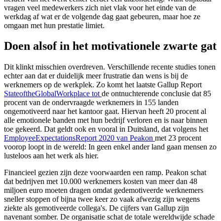
vragen veel medewerkers zich niet vlak voor het einde van de
werkdag af wat er de volgende dag gaat gebeuren, maar hoe ze
omgaan met hun prestatie limiet.
Doen alsof in het motivationele zwarte gat
Dit klinkt misschien overdreven. Verschillende recente studies tonen
echter aan dat er duidelijk meer frustratie dan wens is bij de
werknemers op de werkplek. Zo komt het laatste Gallup Report
StateoftheGlobalWorkplace tot
de ontnuchterende conclusie dat 85
procent van de ondervraagde werknemers in 155 landen
ongemotiveerd naar het kantoor gaat. Hiervan heeft 20 procent al
alle emotionele banden met hun bedrijf verloren en is naar binnen
toe gekeerd. Dat geldt ook en vooral in Duitsland, dat volgens het
EmployeeExpectationsReport 2020 van Peakon
met 23 procent
voorop loopt in de wereld: In geen enkel ander land gaan mensen zo
lusteloos aan het werk als hier.
Financieel gezien zijn deze voorwaarden een ramp. Peakon schat
dat bedrijven met 10.000 werknemers kosten van meer dan 48
miljoen euro moeten dragen omdat gedemotiveerde werknemers
sneller stoppen of bijna twee keer zo vaak afwezig zijn wegens
ziekte als gemotiveerde collega's. De cijfers van Gallup zijn
navenant somber. De organisatie schat de totale wereldwijde schade