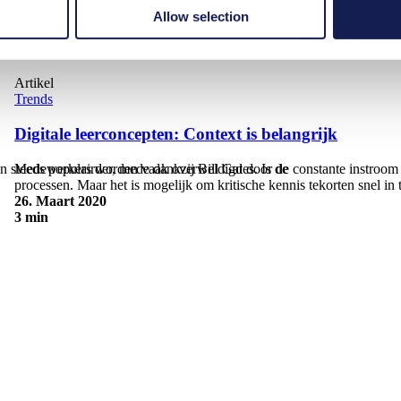
Allow selection
Artikel
Trends
Digitale leerconcepten: Context is belangrijk
steeds populairder, mede dankzij Bill Gates. Is de
Medewerkers worden vaak overweldigd door de constante instroom va
processen. Maar het is mogelijk om kritische kennis tekorten snel in t
26. Maart 2020
3 min
Digitale leerconcepten: Context is belangrijk