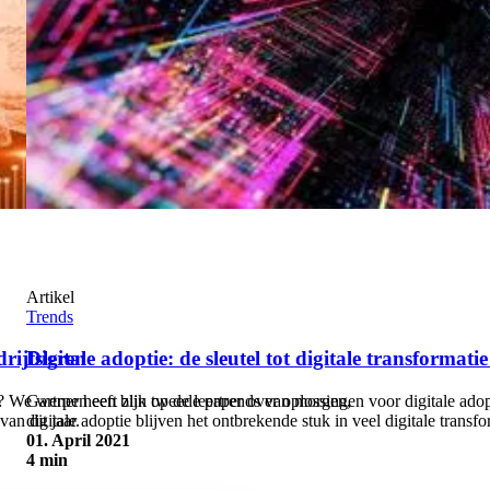
Artikel
Trends
rijfsleren
Digitale adoptie: de sleutel tot digitale transformati
n? We werpen een blik op de leertrends van morgen,
Gartner heeft zijn tweede paper over oplossingen voor digitale ad
an dit jaar.
digitale adoptie blijven het ontbrekende stuk in veel digitale transfo
01. April 2021
4 min
Digitale adoptie: de sleutel tot digitale transformatie in 2021