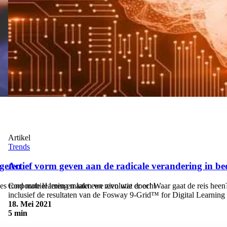
Artikel
Trends
rgeten
Actief vorm geven aan de radicale verandering in bed
s rond mobiel leren en laten we zien wat er echt
Corporate learning maakt een revolutie door! Waar gaat de reis hee
inclusief de resultaten van de Fosway 9-Grid™ for Digital Learning v
18. Mei 2021
5 min
Actief vorm geven aan de radicale verandering in bedrijfsleren