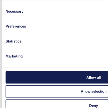
Schrijf je nu in en mis nooit meer een bijdrage!
Consent
Necessary
Selection
Preferences
Statistics
Ik ga akkoord met de verwerking en het gebruik van
mijn gegevens in overeenstemming met de
privacybeleid
.
Marketing
Allow all
Volg ons op Facebook
Allow selection
Volg ons op LinkedIn
Deny