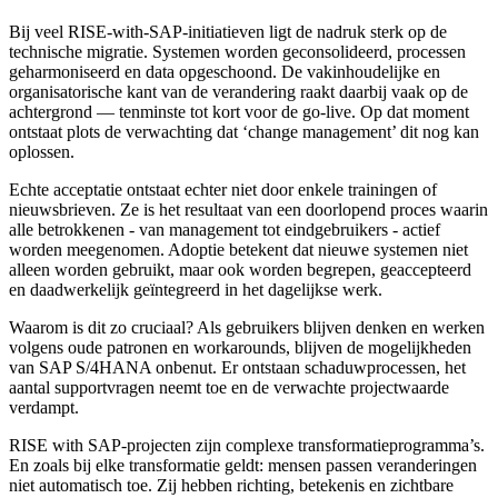
Bij veel RISE-with-SAP-initiatieven ligt de nadruk sterk op de
technische migratie. Systemen worden geconsolideerd, processen
geharmoniseerd en data opgeschoond. De vakinhoudelijke en
organisatorische kant van de verandering raakt daarbij vaak op de
achtergrond — tenminste tot kort voor de go-live. Op dat moment
ontstaat plots de verwachting dat ‘change management’ dit nog kan
oplossen.
Echte acceptatie ontstaat echter niet door enkele trainingen of
nieuwsbrieven. Ze is het resultaat van een doorlopend proces waarin
alle betrokkenen - van management tot eindgebruikers - actief
worden meegenomen. Adoptie betekent dat nieuwe systemen niet
alleen worden gebruikt, maar ook worden begrepen, geaccepteerd
en daadwerkelijk geïntegreerd in het dagelijkse werk.
Waarom is dit zo cruciaal? Als gebruikers blijven denken en werken
volgens oude patronen en workarounds, blijven de mogelijkheden
van SAP S/4HANA onbenut. Er ontstaan schaduwprocessen, het
aantal supportvragen neemt toe en de verwachte projectwaarde
verdampt.
RISE with SAP-projecten zijn complexe transformatieprogramma’s.
En zoals bij elke transformatie geldt: mensen passen veranderingen
niet automatisch toe. Zij hebben richting, betekenis en zichtbare