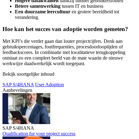
Hogere datakwaliteit
dankzij minder gebruikersfouten
Betere samenwerking
tussen IT en business
Een duurzame leercultuur
en grotere bereidheid tot
verandering
Hoe kan het succes van adoptie worden gemeten?
Met KPI’s die verder gaan dan louter projectcijfers. Denk aan
gebruikspercentages, foutfrequenties, procesdoorlooptijden of
feedbackscores. In combinatie met kwalitatieve terugkoppeling
ontstaat zo een compleet beeld van de mate waarin de nieuwe
werkwijze daadwerkelijk wordt toegepast.
Bekijk soortgelijke inhoud
SAP S/4HANA
User Adoption
Aanbevelingen
SAP S/4HANA
Qualification for your project success