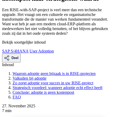
Een RISE-with-SAP-project is veel meer dan een technische
upgrade. Het vraagt om een culturele en organisatorische
transformatie die de manier van werken fundamenteel verandert.
Want wat heb je aan een modern cloud-ERP-platform als
medewerkers het niet volledig benutten, of het blijven gebruiken
zoals zij dat in het oude systeem deden?
Bekijk soortgelijke inhoud
SAP S/4HANA
User Adoption
Deel
Inhoud
Waarom adoptie geen bijzaak is in RISE-projecten
Valkuilen bij adoptie
Zo zorgt adoptie voor succes in uw RISE-project
Strategisch voordeel: wanneer adoptie echt effect heeft
Conclusie: adoptie is geen kostenpost
FAQ
27. November 2025
7 min