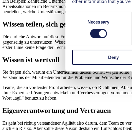
Ein Beispiel: Zahlreiche Unternehmen investieren Geld und Zeit in Tr
other information that you’ve
Arbeitssituationen im Bedarfsmoment zur Verfügung. Doch können sie 
beurteilen, welche Unterstützung die Mitarbeitenden an all den versc
Consent
Necessary
Selection
Wissen teilen, sich gegenseitig unterstütze
Die ehrliche Antwort auf diese Frage wird „Nein“ lauten müssen. Da
gegenseitig zu unterstützen, Wissen zu teilen oder gemeinsam Problem
erster Linie keine Frage der Technik, sondern eine Frage der Kultur.
Deny
Wissen ist wertvoll
Sie fragen sich, warum ein Unternehmen diesen Schritt wagen sollte?
Verständnis der Mitarbeitenden für die Probleme und Wünsche der Kun
Teams, die an vorderster Front arbeiten, wissen, ob Richtlinien, Abl
ihrer Expertise Lösungen entwickeln und Verbesserungen vornehmen 
Wort „agil“ benutzt zu haben.
Eigenverantwortung und Vertrauen
Es geht bei richtig verstandener Agilität also darum, dem Team zu 
auch ein Risiko. Aber sollte diese Vision deshalb ein Luftschloss b