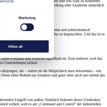
 von zentraler Stelle aus Informationen und Job-Aids zu konkreten
 services.
 „da draußen“? Kann eine Personalabteilung oder Akademie tatsächlich
rfen brauchen?
Marketing
ihnen ermöglichen, sich selbstbestimmt und unbürokratisch
tze zu kontrollieren oder mit Argwohn zu begutachten. Und das ist in
Allow all
seine Produkte und Prozesse signifikant ist. Zum anderen, weil das
des Unternehmens sichert.
h diejenigen, die – sofern sie die Möglichkeit dazu bekommen – mit
m Sinne eines Bottom-up-Ansatzes und ganz ohne auch nur einmal das
lierenden Eingriff von außen. Natürlich bedeutet dieses Umdenken
rteil verliert, weil es am „Command and Control“ der industriellen