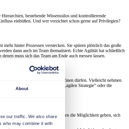
ne Hierarchien, bestehende Wissenssilos und kontrollierende
nfluss einbüßen. Und wer verzichtet schon gerne auf Privilegien?
t mehr hinter Prozessen verstecken. Sie spüren plötzlich das große
rden dann auch im Team thematisiert. Echte Agilität hat schließlich
d an denen muss sich das Team am Ende auch messen lassen.
arbeiter ihren agilen Ansprüchen frönen dürfen. Vielleicht nehmen
Ausrufen einer unternehmensweiten „agilen Strategie“ oder die
About
en. Sie müssen ihren Mitarbeitenden die Möglichkeit geben, sich
se our traffic. We also share
ers who may combine it with