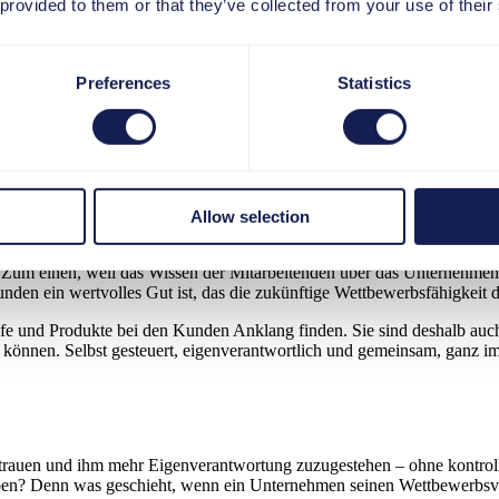
ainings und Performance Support. Damit stellen sie den Mitarbeitenden
 provided to them or that they’ve collected from your use of their
sicher sein, dass die Hilfsangebote auch relevant sind für die Arbeit
hiedenen Arbeitsplätzen und mit all den unterschiedlichen Wissensbeda
Preferences
Statistics
n
her müssen die Unternehmen ihren Angestellten eine Stimme geben und 
e zu lösen - ohne dass Chefetagen der Versuchung erliegen, diese Ansä
Allow selection
 Zum einen, weil das Wissen der Mitarbeitenden über das Unternehmen, 
den ein wertvolles Gut ist, das die zukünftige Wettbewerbsfähigkeit 
äufe und Produkte bei den Kunden Anklang finden. Sie sind deshalb auc
können. Selbst gesteuert, eigenverantwortlich und gemeinsam, ganz i
vertrauen und ihm mehr Eigenverantwortung zuzugestehen – ohne kontrol
leiben? Denn was geschieht, wenn ein Unternehmen seinen Wettbewerbsvo