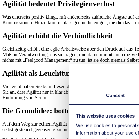
Agilität bedeutet Privilegienverlust
Was einerseits positiv klingt, ruft andererseits zahlreiche Ängste au
Kommissionen. Hinzu kommt, dass genau diejenigen, die die das Umde
Agilität erhöht die Verbindlichkeit
Gleichzeitig erhöht eine agile Arbeitsweise aber den Druck auf das T
Maß an Verantwortung, das sie tragen, und damit nimmt auch die Verb
nichts mit „Feelgood Management“ zu tun, ist sie doch niemals Selbs
Agilität als Leuchtturmprojekt?
Vielleicht haben Sie beim Lesen dieser Zeilen zunächst an Softwaree
Sie an, dass Agilität nur in klar abgegrenzten Bereichen funktionier
Consent
Einführung von Scrum.
Die Grundidee: bottom-up
This website uses cookies
Auf dem Weg zur echten Agilität geht es vor allem um die Berücksic
We use cookies to personalis
selbst gesteuert gegenseitig zu unterstützen, um Kundenprobleme zu l
information about your use of