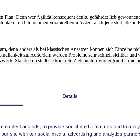
f den Plan. Denn wer Agilität konsequent denkt, gefährdet lieb gewonne
nken im Unternehmen vorantreiben müssten, auch jene sind, die an Ei
eam, denn anders als bei klassischen Ansätzen können sich Einzelne nich
indlichkeit zu. Außerdem werden Probleme sehr schnell sichtbar und we
tzweck. Stattdessen stellt sie konkrete Ziele in den Vordergrund – un
ntwicklung gedacht oder an bestimmte Leuchtturmprojekte, in denen Mit
en kann. Doch genau das Gegenteil ist der Fall – und das ganz ohne das 
Details
htigung von Bottom-up-Ansätzen. Unternehmen müssen ihre Scheu ableg
e content and ads, to provide social media features and to analy
ösen.
 our site with our social media, advertising and analytics partn