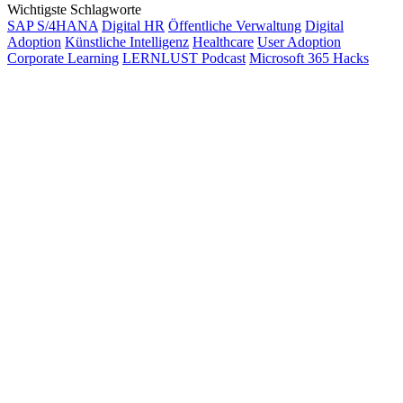
Wichtigste Schlagworte
SAP S/4HANA
Digital HR
Öffentliche Verwaltung
Digital
Adoption
Künstliche Intelligenz
Healthcare
User Adoption
Corporate Learning
LERNLUST Podcast
Microsoft 365 Hacks