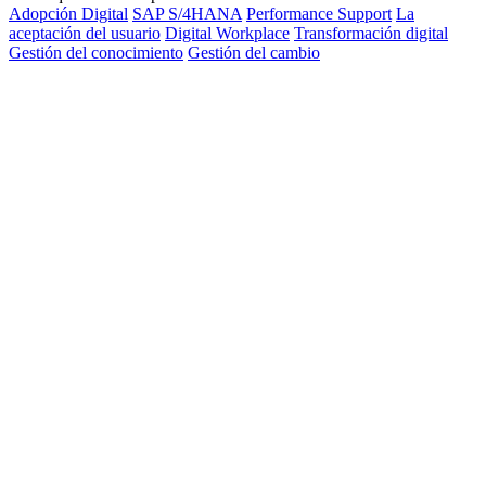
Adopción Digital
SAP S/4HANA
Performance Support
La
aceptación del usuario
Digital Workplace
Transformación digital
Gestión del conocimiento
Gestión del cambio