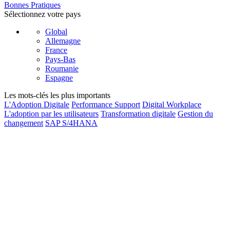
Bonnes Pratiques
Sélectionnez votre pays
Global
Allemagne
France
Pays-Bas
Roumanie
Espagne
Les mots-clés les plus importants
L'Adoption Digitale
Performance Support
Digital Workplace
L'adoption par les utilisateurs
Transformation digitale
Gestion du
changement
SAP S/4HANA