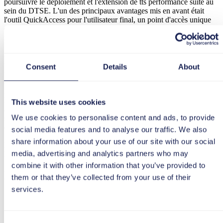
poursuivre le déploiement et l'extension de tts performance suite au
sein du DTSE. L'un des principaux avantages mis en avant était
l'outil QuickAccess pour l'utilisateur final, un point d'accès unique
qui offre une documentation actualisée sur les processus à tout
moment, à l'échelle de l'entreprise et en libre-service. Comme
l'explique Juliána Fegyveresová, propriétaire de l'outil KTM au sein
du DTSE : "Nos utilisateurs utilisent activement KTM dans leur
travail quotidien. Chaque fois qu'ils ont une question pendant leur
Consent
Details
About
travail avec les applications logicielles utilisées par le DTSE, ils
cliquent simplement sur l'icône orange dans la barre des tâches. Des
informations contextuelles dans différents formats orientés vers
l’utilisateur, comme des guides étape par étape, sont alors affichées
This website uses cookies
automatiquement pour les utilisateurs finaux". Les connaissances ne
We use cookies to personalise content and ads, to provide
sont donc plus seulement stockées dans la tête des gens, elles sont
également sauvegardées sur un serveur central et sont ainsi mieux
social media features and to analyse our traffic. We also
protégées contre les pertes dues à la rotation du personnel. En outre,
share information about your use of our site with our social
les nouveaux employés peuvent être plus efficacement intégrés dans
media, advertising and analytics partners who may
les processus et systèmes internes.
combine it with other information that you’ve provided to
Le réservoir de connaissances s'agrandit
them or that they’ve collected from your use of their
constamment grâce à un personnel
services.
engagé