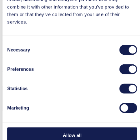
the field of performance support and user enablement for over 20
combine it with other information that you’ve provided to
years.
them or that they’ve collected from your use of their
Meer over Britt Bürgy
services.
Bekijk soortgelijke inhoud
Digitale Adoptie
Consent
Necessary
Selection
Newsletter
Preferences
Schrijf je nu in en mis nooit meer een bijdrage!
Statistics
Marketing
Ik ga akkoord met de verwerking en het gebruik van
mijn gegevens in overeenstemming met de
Allow all
privacybeleid
.