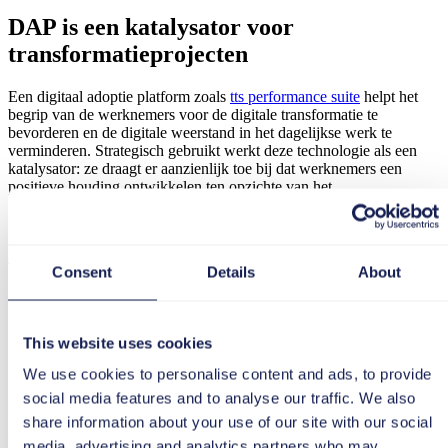
DAP is een katalysator voor
transformatieprojecten
Een digitaal adoptie platform zoals
tts performance suite
helpt het
begrip van de werknemers voor de digitale transformatie te
bevorderen en de digitale weerstand in het dagelijkse werk te
verminderen. Strategisch gebruikt werkt deze technologie als een
katalysator: ze draagt er aanzienlijk toe bij dat werknemers een
positieve houding ontwikkelen ten opzichte van het
transformatieproject en dat er productieve synergieën ontstaan tussen
mensen, processen en technologieën.
>> Ontdek alle artikelen over het onderwerp "Digitale adoptie"
Consent
Details
About
This website uses cookies
We use cookies to personalise content and ads, to provide
social media features and to analyse our traffic. We also
Britt Bürgy
share information about your use of our site with our social
Britt Bürgy is an expert in digital adoption and has been working in
media, advertising and analytics partners who may