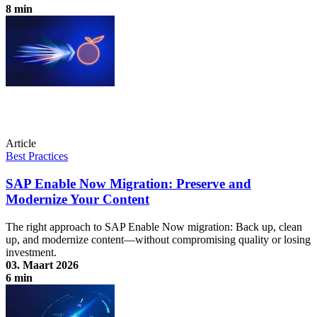
8 min
Support as architecture: The 3-Layer Model for Workflow-Embedded
Support
Article
Best Practices
SAP Enable Now Migration: Preserve and
Modernize Your Content
The right approach to SAP Enable Now migration: Back up, clean
up, and modernize content—without compromising quality or losing
investment.
03. Maart 2026
6 min
SAP Enable Now Migration: Preserve and Modernize Your Content