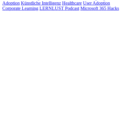
Adoption
Künstliche Intelligenz
Healthcare
User Adoption
Corporate Learning
LERNLUST Podcast
Microsoft 365 Hacks