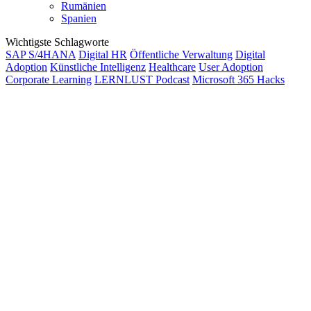
Rumänien
Spanien
Wichtigste Schlagworte
SAP S/4HANA
Digital HR
Öffentliche Verwaltung
Digital
Adoption
Künstliche Intelligenz
Healthcare
User Adoption
Corporate Learning
LERNLUST Podcast
Microsoft 365 Hacks