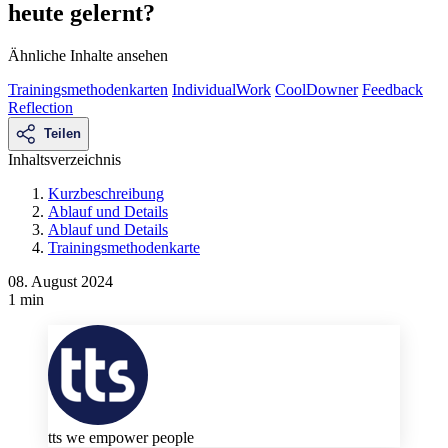
heute gelernt?
Ähnliche Inhalte ansehen
Trainingsmethodenkarten
IndividualWork
CoolDowner
Feedback
Reflection
Teilen
Inhaltsverzeichnis
Kurzbeschreibung
Ablauf und Details
Ablauf und Details
Trainingsmethodenkarte
08. August 2024
1 min
tts we empower people