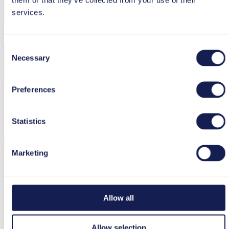
services.
Consent
Necessary
Selection
Preferences
Ich bin mit der Verarbeitung und Nutzung meiner Daten
gemäß
Datenschutzerklärung
einverstanden.
Statistics
Marketing
Ersetzt Performance Support alle
anderen Lernformen?
Allow all
Nun stellen Sie sich vielleicht die Frage, ob Performance Support
die bestehenden Lernformen in Ihrem Unternehmen ersetzen kann.
Die Antwortet lautet: Nein! Schließlich gibt es verschiedene
Allow selection