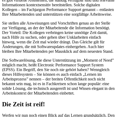
es gibt virtuelle Assistenten, die ständig verfügbar sind und relevante
Informationen kontextsensitiv bereitstellen. Solche digitalen
Kollegen – im Fachjargon Performance Support genannt – entlasten
Ihre Mitarbeitenden und unterstützen eine sorgfältige Arbeitsweise.
Sie stellen alle Anweisungen und Vorschriften genau an der Stelle
zur Verfügung, an der der Mitarbeitende die Information benötigt.
Der Vorteil: Die Kollegen verbringen keine unnötige Zeit damit,
nach Hilfe zu suchen, oder gehen über Unklarheiten einfach
hinweg, wenn die Zeit mal wieder drängt. Das Gleiche gilt für
Änderungen, die mit Softwareupdates einhergehen. Auch hier
bleiben Ihre Mitarbeitenden per Mausklick auf dem neuesten Stand.
Die Softwarelösung, die diese Unterstützung im „Moment of Need”
möglich macht, heißt Electronic Performance Support System
(EPSS). Ein Begriff, den Sie noch nie gehört haben? Wenngleich
dieses Hilfesystem – Sie können es auch einfach „Lernen im
Arbeitsprozess” nennen – der breiten Öffentlichkeit noch nicht
bekannt sein mag, ist es in Fachkreisen schon lange populär: eine
solide Lösung, die technisch ausgereift ist und Wissen elegant in den
Arbeitskontext der Mitarbeitenden einbettet.
Die Zeit ist reif!
Werfen wir nun noch einen Blick auf das Lernen grundsätzlich. Den