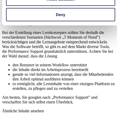
Lernszenarien: Wollen Mitarbeitende etwas Neues lernen oder
vorhandenes Wissen vertiefen, dann sind formale Lernformen wie
Klassenraumtrainings nach wie vor zielführend. Kommen Ihre
Kollegen aber innerhalb einer Anwendung nicht weiter, müssen sie
Deny
ein Problem lösen oder auf eine Veränderung reagieren, dann ist
Performance Support das Mittel der Wahl.
Bei der Erstellung eines Lernkonzeptes sollten Sie deshalb die
verschiedenen Szenarien (Stichwort „5 Moments of Need”)
berücksichtigen und die Lernangebote entsprechend entwickeln.
Was die Software betrifft, so gibt es auf dem Markt diverse Tools,
die Performance Support grundsätzlich unterstützen. Achten Sie bei
der Wahl darauf, dass die Lösung
den Benutzer in seinem Workflow unterstützt
die Inhalte direkt im Arbeitsprozess bereitstellt
gerade so viel Informationen anzeigt, dass die Mitarbeitenden
ihre Arbeit optimal ausführen können
es ermöglicht, alle Lerninhalte von einer einzigen Plattform zu
erstellen, zu pflegen und zu verteilen
Am besten, Sie googlen nach „Performance Support” und
verschaffen Sie sich selbst einen Überblick.
Ähnliche Inhalte ansehen