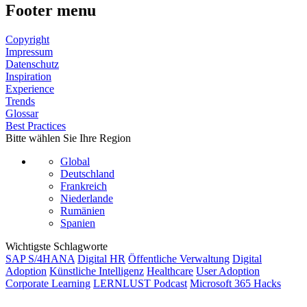
Footer menu
Copyright
Impressum
Datenschutz
Inspiration
Experience
Trends
Glossar
Best Practices
Bitte wählen Sie Ihre Region
Global
Deutschland
Frankreich
Niederlande
Rumänien
Spanien
Wichtigste Schlagworte
SAP S/4HANA
Digital HR
Öffentliche Verwaltung
Digital
Adoption
Künstliche Intelligenz
Healthcare
User Adoption
Corporate Learning
LERNLUST Podcast
Microsoft 365 Hacks