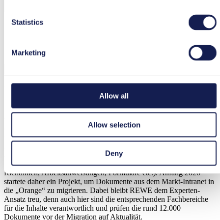
Statistics
Ich bin mit der Verarbeitung und Nutzung meiner Daten
gemäß
Datenschutzerklärung
einverstanden.
Marketing
Mehr Informationen und mobiler Zugriff
Allow all
Um die Kommunikationslandschaft in den Märkten so übersichtlich
wie möglich zu gestalten, entschieden sich die Verantwortlichen bei
Allow selection
der REWE Markt GmbH und bei REWE Systems für eine
umfassende Erweiterung des „Kommunikationskanals Orange“. So
sollten die Vorzüge der schnellen Suche und der
Deny
anwenderfreundlichen Ausgabeformate nicht nur für IT-Systeme
nutzbar sein, sondern für alle Informationsdokumente (gesetzliche
Richtlinien, Arbeitsanweisungen, Formulare etc.). Anfang 2020
startete daher ein Projekt, um Dokumente aus dem Markt-Intranet in
die „Orange“ zu migrieren. Dabei bleibt REWE dem Experten-
Ansatz treu, denn auch hier sind die entsprechenden Fachbereiche
für die Inhalte verantwortlich und prüfen die rund 12.000
Dokumente vor der Migration auf Aktualität.