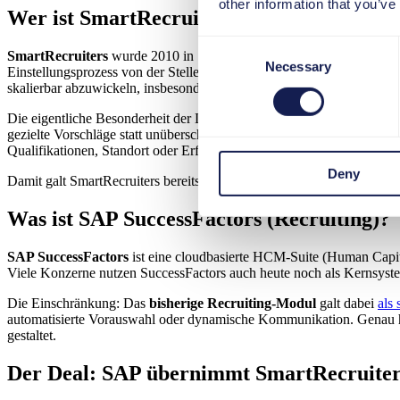
other information that you’ve
Wer ist SmartRecruiters?
Consent
SmartRecruiters
wurde 2010 in San Francisco gegründet und zählt 
Necessary
Selection
Einstellungsprozess von der Stellenausschreibung bis zur Vertragsunter
skalierbar abzuwickeln, insbesondere bei großen Unternehmen mit vi
Die eigentliche Besonderheit der Lösung liegt in der
künstlichen Inte
gezielte Vorschläge statt unüberschaubarer Bewerberlisten. Beispiel
Qualifikationen, Standort oder Erfahrungsniveau.
Deny
Damit galt SmartRecruiters bereits vor der Übernahme durch SAP al
Was ist SAP SuccessFactors (Recruiting)?
SAP SuccessFactors
ist eine cloudbasierte HCM-Suite (Human Capit
Viele Konzerne nutzen SuccessFactors auch heute noch als Kernsyst
Die Einschränkung: Das
bisherige Recruiting-Modul
galt dabei
als 
automatisierte Vorauswahl oder dynamische Kommunikation. Genau hier
gestaltet.
Der Deal: SAP übernimmt SmartRecruiter