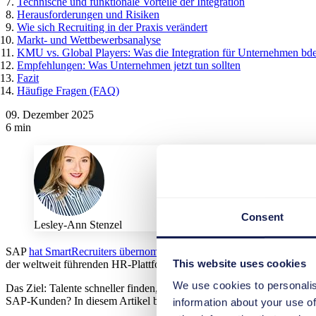
Technische und funktionale Vorteile der Integration
Herausforderungen und Risiken
Wie sich Recruiting in der Praxis verändert
Markt- und Wettbewerbsanalyse
KMU vs. Global Players: Was die Integration für Unternehmen bde
Empfehlungen: Was Unternehmen jetzt tun sollten
Fazit
Häufige Fragen (FAQ)
09. Dezember 2025
6 min
Consent
Lesley-Ann Stenzel
SAP
hat SmartRecruiters übernommen
und damit einen Wendepunkt im
This website uses cookies
der weltweit führenden HR-Plattformen, und
SmartRecruiters
, beka
We use cookies to personalis
Das Ziel: Talente schneller finden, Auswahlprozesse präziser gestal
SAP-Kunden? In diesem Artikel betrachten wir, was genau hinter dem
information about your use of