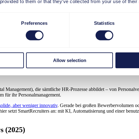
 provided to them or that they’ve collected from your use of their
heute zu den
führenden Cloud-Plattformen für Talent Acquisition
(Perso
Preferences
Statistics
schrift. Die Plattform ist besonders stark darin,
High-Volume Recruit
elen Stellenangeboten.
lligenz (KI)
, die Bewerbungen analysiert, Profile bewertet und automa
: Ein Handelsunternehmen mit mehreren tausend offenen Stellen kann mit
Allow selection
s
moderne, leistungsfähige Alternative
zu klassischen Recruiting-Module
al Management), die sämtliche HR-Prozesse abbildet – von Personalve
em für ihr Personalmanagement.
solide, aber weniger innovativ
. Gerade bei großen Bewerbervolumen o
 setzt SmartRecruiters an: mit KI, Automatisierung und einer benutze
s (2025)