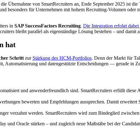
 die Übernahme von SmartRecruiters an, Ende September 2025 ist die T
und besonders für Unternehmen mit hohem Recruiting-Volumen oder mi
iters in
SAP SuccessFactors Recruiting
.
Die Integration erfolgt dabei
ruiters bleibt parallel als eigenständige Lösung bestehen – und damit
n hat
cher Schritt
zur
Stärkung des HCM-Portfolios
. Denn der Markt für T
eit, Automatisierung und datengestützte Entscheidungen — gerade in Ze
matisiert und anwenderfreundlich sind. SmartRecruiters erfüllt diese A
Bewerbungen bewerten und Empfehlungen aussprechen. Damit erweitert S
g enger verzahnt werden. SmartRecruiters wird zum Bindeglied zwisc
ay und Oracle stärken – und zugleich neue Maßstäbe bei der Candidat