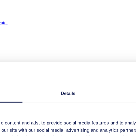
utet
Details
 Recruiting-Markt geschaffen. Mit diesem Schritt verbindet der Konze
nnt für datenbasiertes, KI-gestütztes Recruiting.
e content and ads, to provide social media features and to analy
ten und HR-Abteilungen von administrativen Aufgaben entlasten. Doch 
 Deal steckt, welche Chancen und Risiken Unternehmen erwartet und wi
 our site with our social media, advertising and analytics partn