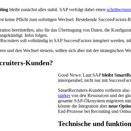
ting
bleibt zunächst alles stabil. SAP verfolgt dabei einen
schrittweise
st keine Pflicht zum sofortigen Wechsel. Bestehende SuccessFactors-
tion bereitstellen, also für das Übertragung von Daten, die Konfigur
ngekündigt. Infos folgen.
ecruiters soll vollständig in SAP SuccessFactors integriert werden, i
en und den Wechsel steuern, sollten sich aber mit der strategischen W
cruiters-Kunden?
Good News: Laut SAP
bleibt SmartR
interoperabel; nicht nur mit SuccessF
SmartRecruiters-Kunden verlieren also 
stärker
von den Ressourcen und der glob
gesamte SAP-Ökosystem migrieren müs
könnte die Integration aber
neue Optio
End-Prozesse bei Recruiting und Onbo
Technische und funktion