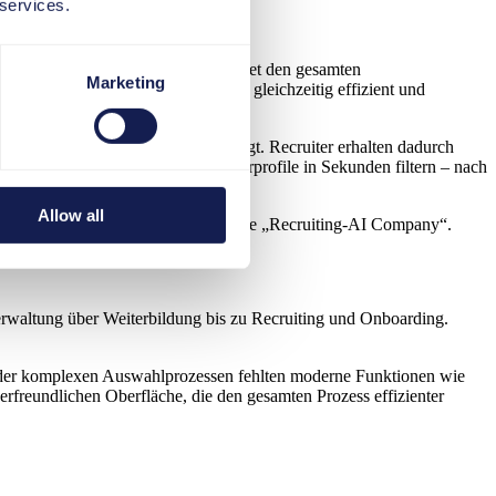
 services.
nalgewinnung). Das System begleitet den gesamten
Marketing
ing
, also das Besetzen vieler Stellen gleichzeitig effizient und
tisch passende Kandidaten vorschlägt. Recruiter erhalten dadurch
hilfe von SmartRecruiters Bewerberprofile in Sekunden filtern – nach
Allow all
n und war im Markt etabliert als eine „Recruiting-AI Company“.
rwaltung über Weiterbildung bis zu Recruiting und Onboarding.
der komplexen Auswahlprozessen fehlten moderne Funktionen wie
rfreundlichen Oberfläche, die den gesamten Prozess effizienter