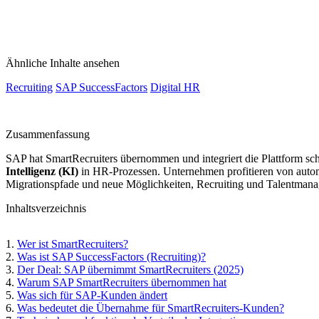
Ähnliche Inhalte ansehen
Recruiting
SAP SuccessFactors
Digital HR
Zusammenfassung
SAP hat SmartRecruiters übernommen und integriert die Plattform sch
Intelligenz (KI)
in HR-Prozessen. Unternehmen profitieren von autom
Migrationspfade und neue Möglichkeiten, Recruiting und Talentmana
Inhaltsverzeichnis
Wer ist SmartRecruiters?
Was ist SAP SuccessFactors (Recruiting)?
Der Deal: SAP übernimmt SmartRecruiters (2025)
Warum SAP SmartRecruiters übernommen hat
Was sich für SAP-Kunden ändert
Was bedeutet die Übernahme für SmartRecruiters-Kunden?