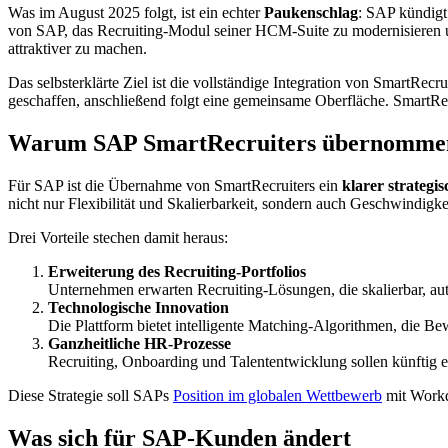
Was im August 2025 folgt, ist ein echter
Paukenschlag
: SAP kündigt
von SAP, das Recruiting-Modul seiner HCM-Suite zu modernisieren 
attraktiver zu machen.
Das selbsterklärte Ziel ist die vollständige Integration von SmartRecru
geschaffen, anschließend folgt eine gemeinsame Oberfläche. SmartRec
Warum SAP SmartRecruiters übernomme
Für SAP ist die Übernahme von SmartRecruiters ein
klarer strategis
nicht nur Flexibilität und Skalierbarkeit, sondern auch Geschwindigk
Drei Vorteile stechen damit heraus:
Erweiterung des Recruiting-Portfolios
Unternehmen erwarten Recruiting-Lösungen, die skalierbar, auto
Technologische Innovation
Die Plattform bietet intelligente Matching-Algorithmen, die 
Ganzheitliche HR-Prozesse
Recruiting, Onboarding und Talententwicklung sollen künfti
Diese Strategie soll SAPs
Position im globalen Wettbewerb
mit Workd
Was sich für SAP-Kunden ändert