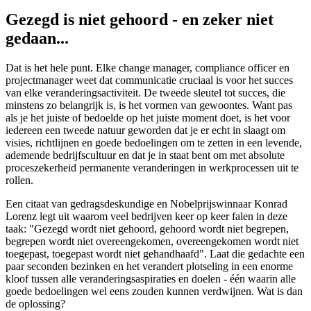
Gezegd is niet gehoord - en zeker niet
gedaan...
Dat is het hele punt. Elke change manager, compliance officer en
projectmanager weet dat communicatie cruciaal is voor het succes
van elke veranderingsactiviteit.
De tweede sleutel tot succes, die
minstens zo belangrijk is, is het vormen van gewoontes. Want pas
als je het juiste of bedoelde op het juiste moment doet, is het voor
iedereen een tweede natuur geworden dat je er echt in slaagt om
visies, richtlijnen en goede bedoelingen om te zetten in een levende,
ademende bedrijfscultuur en dat je in staat bent om met absolute
proceszekerheid permanente veranderingen in werkprocessen uit te
rollen.
Een citaat van gedragsdeskundige en Nobelprijswinnaar Konrad
Lorenz legt uit waarom veel bedrijven keer op keer falen in deze
taak: "Gezegd wordt niet gehoord, gehoord wordt niet begrepen,
begrepen wordt niet overeengekomen, overeengekomen wordt niet
toegepast, toegepast wordt niet gehandhaafd". Laat die gedachte een
paar seconden bezinken en het verandert plotseling in een enorme
kloof tussen alle veranderingsaspiraties en doelen - één waarin alle
goede bedoelingen wel eens zouden kunnen verdwijnen. Wat is dan
de oplossing?