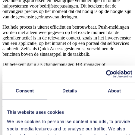
veranderingsprocessen en belangrijke veranderingen in online
hulpsystemen voor bedrijfstoepassingen. Dit betekent dat de
ontvangers precies op het moment dat dat nodig is op de hoogte zijn
van de gewenste gedragsveranderingen.
Het hele proces is uiterst efficiënt en betrouwbaar. Push-meldingen
worden niet alleen weergegeven op het exacte moment dat de
gebruiker actief is in de relevante context, zoals in het invoervenster
van een applicatie, op het intranet of op een portaal dat selfservices
aanbiedt. Zelfs als QuickAccess gesloten is, verschijnen de
berichten boven de sinaasappel in de taakbalk.
Dit betekent dat u als changemanager, HR-manager of
projectmanager uw doelgroep kunt bereiken met push-meldingen,
ook al wordt QuickAccess slechts zelden gebruikt of is het nog niet
eerder geraadpleegd. Tegelijkertijd wordt voorkomen dat
medewerkers waarvoor de push notificatie niet bedoeld is, worden
Consent
Details
About
gebombardeerd met irrelevante berichten.
Het versturen van een belangrijke
context-gevoelige hint
This website uses cookies
We use cookies to personalise content and ads, to provide
De voordelen van deze contextuele 1:1-communicatie worden
social media features and to analyse our traffic. We also
duidelijk zodra je ze vergelijkt met andere communicatiemiddelen -