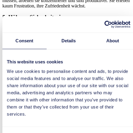
müssen, arbeiten sie konzentrierter und sind produktiver. Sie erleben
kaum Frustration, ihre Zufriedenheit wächst.
5. Höheres Sicherheitsniveau
Da Fehlerquellen vermieden werden, können Mitarbeitende die
Compliance-, Sicherheits- und Datenschutzregeln leichter einhalten.
Das Unternehmen ist besser gegen Verstöße, Datenverlust und
Consent
Details
About
externe Angriffe geschützt.
6. Schnellere Anpassungsfähigkeit
This website uses cookies
Positive Nutzungserfahrungen erhöhen die Akzeptanz der
We use cookies to personalise content and ads, to provide
Mitarbeitenden für Veränderungen. Das Unternehmen wird
social media features and to analyse our traffic. We also
anpassungsfähiger und kann Technologien schnell effizient nutzen.
share information about your use of our site with our social
7. Verlässliche Datenqualität
media, advertising and analytics partners who may
combine it with other information that you’ve provided to
Eine hohe Bediensicherheit steigert die Qualität der Daten.
them or that they’ve collected from your use of their
Entscheidungen auf Datenbasis können in Echtzeit getroffen
werden. Das erhöht die Effizienz im ganzen Unternehmen.
services.
8. Größere Kosteneffizienz