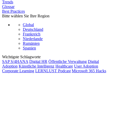
Trends
Glossar
Best Practices
Bitte wählen Sie Ihre Region
Global
Deutschland
Frankreich
Niederlande
Rumänien
Spanien
Wichtigste Schlagworte
SAP S/4HANA
Digital HR
Öffentliche Verwaltung
Digital
Adoption
Künstliche Intelligenz
Healthcare
User Adoption
Corporate Learning
LERNLUST Podcast
Microsoft 365 Hacks