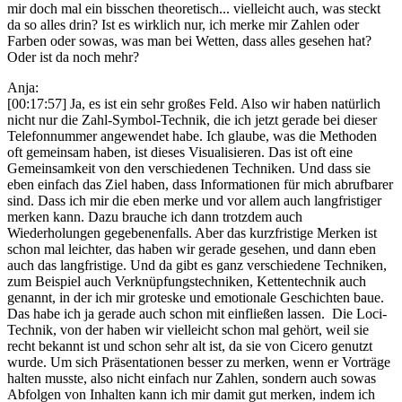
mir doch mal ein bisschen theoretisch... vielleicht auch, was steckt
da so alles drin? Ist es wirklich nur, ich merke mir Zahlen oder
Farben oder sowas, was man bei Wetten, dass alles gesehen hat?
Oder ist da noch mehr?
Anja:
[00:17:57] Ja, es ist ein sehr großes Feld. Also wir haben natürlich
nicht nur die Zahl-Symbol-Technik, die ich jetzt gerade bei dieser
Telefonnummer angewendet habe. Ich glaube, was die Methoden
oft gemeinsam haben, ist dieses Visualisieren. Das ist oft eine
Gemeinsamkeit von den verschiedenen Techniken. Und dass sie
eben einfach das Ziel haben, dass Informationen für mich abrufbarer
sind. Dass ich mir die eben merke und vor allem auch langfristiger
merken kann. Dazu brauche ich dann trotzdem auch
Wiederholungen gegebenenfalls. Aber das kurzfristige Merken ist
schon mal leichter, das haben wir gerade gesehen, und dann eben
auch das langfristige. Und da gibt es ganz verschiedene Techniken,
zum Beispiel auch Verknüpfungstechniken, Kettentechnik auch
genannt, in der ich mir groteske und emotionale Geschichten baue.
Das habe ich ja gerade auch schon mit einfließen lassen. Die Loci-
Technik, von der haben wir vielleicht schon mal gehört, weil sie
recht bekannt ist und schon sehr alt ist, da sie von Cicero genutzt
wurde. Um sich Präsentationen besser zu merken, wenn er Vorträge
halten musste, also nicht einfach nur Zahlen, sondern auch sowas
Abfolgen von Inhalten kann ich mir damit gut merken, indem ich