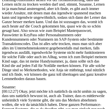
Lernen nicht zu trocken werden darf und, stimmt, Susanne, Lernen
ist ja manchmal anstrengend, aber ich finde, es gibt auch immer
wieder Ansätze, mit denen man das irgendwie spannend machen
kann und irgendwie ungewöhnlich, sodass sich dann der Lerner das
Ganze besser merken kann. Und das ist sozusagen das, womit ich
auch heute auf die Couch gekommen bin, quasi wie du so schön
gesagt hast. Also sowas wie zum Beispiel Masterpasswort,
Passwörter in KeyPass oder Personalnummern oder
Kundennummern oder Nummern im SAP-System oder bestimmte
Transaktionscodes. Das ist alles sehr trocken, muss man sich aber
alles im Unternehmenskontext gegebenenfalls mal merken, falls
irgendwas ausfällt, irgendwelche Systeme nicht mehr funktionieren
für solche Fälle oder auch im Alltag, wenn ich zum Beispiel meinem
Kind sage, das ist meine Handynummer, ja, dann sollte sich das
Kind die auf jeden Fall für Notfälle merken können. Für alle solche
Dinge sind so Merkmethoden, wie Anja sie mitbringt, total nützlich
und ich finde, wir können die ganz toll übertragen und ganz kreative
Lernmethoden daraus bauen.
Susanne:
[00:12:27] Okay, jetzt möchte ich natürlich da nicht umhin zu sagen,
dass uns natürlich bewusst ist, auch als Trainer, dass es mittlerweile
unheimlich viele Systeme gibt, die uns das Merken abnehmen
wollen, die wir da tatsächlich haben. Diese ganzen Performance-
Support-Systeme, die es da draußen gibt, wo man einfach nur noch