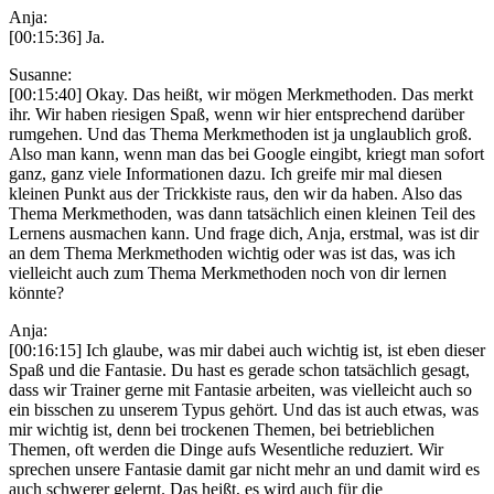
Anja:
[00:15:36] Ja.
Susanne:
[00:15:40] Okay. Das heißt, wir mögen Merkmethoden. Das merkt
ihr. Wir haben riesigen Spaß, wenn wir hier entsprechend darüber
rumgehen. Und das Thema Merkmethoden ist ja unglaublich groß.
Also man kann, wenn man das bei Google eingibt, kriegt man sofort
ganz, ganz viele Informationen dazu. Ich greife mir mal diesen
kleinen Punkt aus der Trickkiste raus, den wir da haben. Also das
Thema Merkmethoden, was dann tatsächlich einen kleinen Teil des
Lernens ausmachen kann. Und frage dich, Anja, erstmal, was ist dir
an dem Thema Merkmethoden wichtig oder was ist das, was ich
vielleicht auch zum Thema Merkmethoden noch von dir lernen
könnte?
Anja:
[00:16:15] Ich glaube, was mir dabei auch wichtig ist, ist eben dieser
Spaß und die Fantasie. Du hast es gerade schon tatsächlich gesagt,
dass wir Trainer gerne mit Fantasie arbeiten, was vielleicht auch so
ein bisschen zu unserem Typus gehört. Und das ist auch etwas, was
mir wichtig ist, denn bei trockenen Themen, bei betrieblichen
Themen, oft werden die Dinge aufs Wesentliche reduziert. Wir
sprechen unsere Fantasie damit gar nicht mehr an und damit wird es
auch schwerer gelernt. Das heißt, es wird auch für die