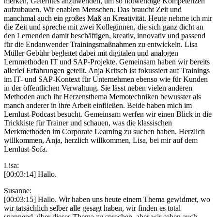
merken, Gelerntes anzuwenden, um so notwendige Kompetenzen
aufzubauen. Wir enablen Menschen. Das braucht Zeit und
manchmal auch ein großes Maß an Kreativität. Heute nehme ich mir
die Zeit und spreche mit zwei Kolleginnen, die sich ganz dicht an
den Lernenden damit beschäftigen, kreativ, innovativ und passend
für die Endanwender Trainingsmaßnahmen zu entwickeln. Lisa
Müller Gebühr begleitet dabei mit digitalen und analogen
Lernmethoden IT und SAP-Projekte. Gemeinsam haben wir bereits
allerlei Erfahrungen geteilt. Anja Kritsch ist fokussiert auf Trainings
im IT- und SAP-Kontext für Unternehmen ebenso wie für Kunden
in der öffentlichen Verwaltung. Sie lässt neben vielen anderen
Methoden auch ihr Herzensthema Memotechniken bewusster als
manch anderer in ihre Arbeit einfließen. Beide haben mich im
Lernlust-Podcast besucht. Gemeinsam werfen wir einen Blick in die
Trickkiste für Trainer und schauen, was die klassischen
Merkmethoden im Corporate Learning zu suchen haben. Herzlich
willkommen, Anja, herzlich willkommen, Lisa, bei mir auf dem
Lernlust-Sofa.
Lisa:
[00:03:14] Hallo.
Susanne:
[00:03:15] Hallo. Wir haben uns heute einem Thema gewidmet, wo
wir tatsächlich selber alle gesagt haben, wir finden es total
spannend, über dieses Thema zu sprechen, aber wir sehen auch,