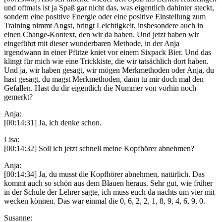
und oftmals ist ja Spaß gar nicht das, was eigentlich dahinter steckt,
sondern eine positive Energie oder eine positive Einstellung zum
Training nimmt Angst, bringt Leichtigkeit, insbesondere auch in
einen Change-Kontext, den wir da haben. Und jetzt haben wir
eingeführt mit dieser wunderbaren Methode, in der Anja
irgendwann in einer Pfütze kniet vor einem Sixpack Bier. Und das
klingt für mich wie eine Trickkiste, die wir tatsächlich dort haben.
Und ja, wir haben gesagt, wir mögen Merkmethoden oder Anja, du
hast gesagt, du magst Merkmethoden, dann tu mir doch mal den
Gefallen. Hast du dir eigentlich die Nummer von vorhin noch
gemerkt?
Anja:
[00:14:31] Ja, ich denke schon.
Lisa:
[00:14:32] Soll ich jetzt schnell meine Kopfhörer abnehmen?
Anja:
[00:14:34] Ja, du musst die Kopfhörer abnehmen, natürlich. Das
kommt auch so schön aus dem Blauen heraus. Sehr gut, wie früher
in der Schule der Lehrer sagte, ich muss euch da nachts um vier mit
wecken können. Das war einmal die 0, 6, 2, 2, 1, 8, 9, 4, 6, 9, 0.
Susanne: