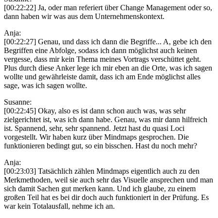
[00:22:22] Ja, oder man referiert über Change Management oder so,
dann haben wir was aus dem Unternehmenskontext.
Anja:
[00:22:27] Genau, und dass ich dann die Begriffe... A, gebe ich den
Begriffen eine Abfolge, sodass ich dann möglichst auch keinen
vergesse, dass mir kein Thema meines Vortrags verschüttet geht.
Plus durch diese Anker lege ich mir eben an die Orte, was ich sagen
wollte und gewährleiste damit, dass ich am Ende möglichst alles
sage, was ich sagen wollte.
Susanne:
[00:22:45] Okay, also es ist dann schon auch was, was sehr
zielgerichtet ist, was ich dann habe. Genau, was mir dann hilfreich
ist. Spannend, sehr, sehr spannend. Jetzt hast du quasi Loci
vorgestellt. Wir haben kurz über Mindmaps gesprochen. Die
funktionieren bedingt gut, so ein bisschen. Hast du noch mehr?
Anja:
[00:23:03] Tatsächlich zählen Mindmaps eigentlich auch zu den
Merkmethoden, weil sie auch sehr das Visuelle ansprechen und man
sich damit Sachen gut merken kann. Und ich glaube, zu einem
großen Teil hat es bei dir doch auch funktioniert in der Prüfung. Es
war kein Totalausfall, nehme ich an.