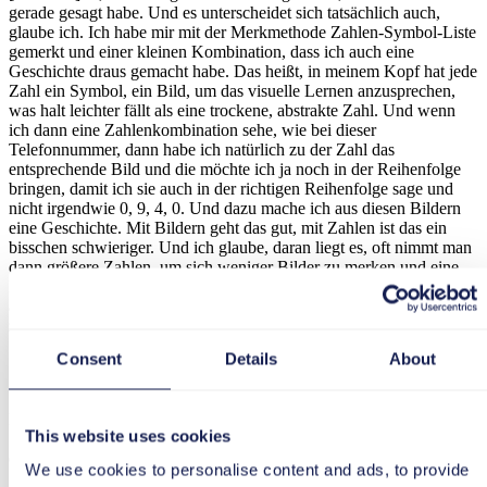
gerade gesagt habe. Und es unterscheidet sich tatsächlich auch,
glaube ich. Ich habe mir mit der Merkmethode Zahlen-Symbol-Liste
gemerkt und einer kleinen Kombination, dass ich auch eine
Geschichte draus gemacht habe. Das heißt, in meinem Kopf hat jede
Zahl ein Symbol, ein Bild, um das visuelle Lernen anzusprechen,
was halt leichter fällt als eine trockene, abstrakte Zahl. Und wenn
ich dann eine Zahlenkombination sehe, wie bei dieser
Telefonnummer, dann habe ich natürlich zu der Zahl das
entsprechende Bild und die möchte ich ja noch in der Reihenfolge
bringen, damit ich sie auch in der richtigen Reihenfolge sage und
nicht irgendwie 0, 9, 4, 0. Und dazu mache ich aus diesen Bildern
eine Geschichte. Mit Bildern geht das gut, mit Zahlen ist das ein
bisschen schwieriger. Und ich glaube, daran liegt es, oft nimmt man
dann größere Zahlen, um sich weniger Bilder zu merken und eine
kürzere Geschichte zu haben. Und manchmal nehme ich aber doch
auch die einzelne Zahl. Ich habe zum Beispiel auch gerade das Bild
zu der 6 genommen und dann aber das Bild zu der 22.
Consent
Details
About
Susanne:
[00:08:59] : Okay.
Lisa:
This website uses cookies
[00:09:00] Kannst du das mal so beispielhaft sagen? Was ist denn
das Bild zwischen 6 und 22? Wie hast du das verknüpft?
We use cookies to personalise content and ads, to provide