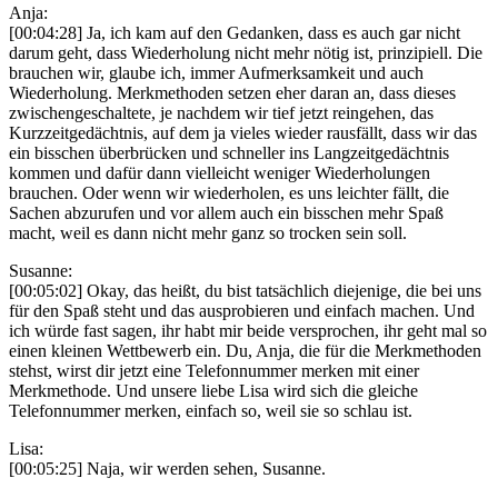
Anja:
[00:04:28] Ja, ich kam auf den Gedanken, dass es auch gar nicht
darum geht, dass Wiederholung nicht mehr nötig ist, prinzipiell. Die
brauchen wir, glaube ich, immer Aufmerksamkeit und auch
Wiederholung. Merkmethoden setzen eher daran an, dass dieses
zwischengeschaltete, je nachdem wir tief jetzt reingehen, das
Kurzzeitgedächtnis, auf dem ja vieles wieder rausfällt, dass wir das
ein bisschen überbrücken und schneller ins Langzeitgedächtnis
kommen und dafür dann vielleicht weniger Wiederholungen
brauchen. Oder wenn wir wiederholen, es uns leichter fällt, die
Sachen abzurufen und vor allem auch ein bisschen mehr Spaß
macht, weil es dann nicht mehr ganz so trocken sein soll.
Susanne:
[00:05:02] Okay, das heißt, du bist tatsächlich diejenige, die bei uns
für den Spaß steht und das ausprobieren und einfach machen. Und
ich würde fast sagen, ihr habt mir beide versprochen, ihr geht mal so
einen kleinen Wettbewerb ein. Du, Anja, die für die Merkmethoden
stehst, wirst dir jetzt eine Telefonnummer merken mit einer
Merkmethode. Und unsere liebe Lisa wird sich die gleiche
Telefonnummer merken, einfach so, weil sie so schlau ist.
Lisa:
[00:05:25] Naja, wir werden sehen, Susanne.