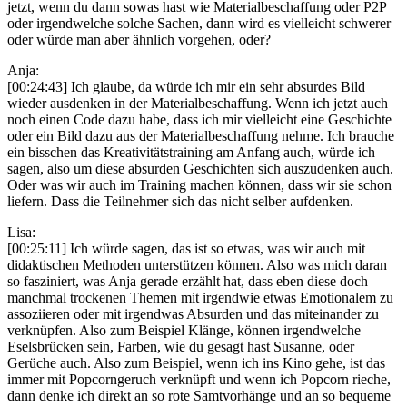
jetzt, wenn du dann sowas hast wie Materialbeschaffung oder P2P
oder irgendwelche solche Sachen, dann wird es vielleicht schwerer
oder würde man aber ähnlich vorgehen, oder?
Anja:
[00:24:43] Ich glaube, da würde ich mir ein sehr absurdes Bild
wieder ausdenken in der Materialbeschaffung. Wenn ich jetzt auch
noch einen Code dazu habe, dass ich mir vielleicht eine Geschichte
oder ein Bild dazu aus der Materialbeschaffung nehme. Ich brauche
ein bisschen das Kreativitätstraining am Anfang auch, würde ich
sagen, also um diese absurden Geschichten sich auszudenken auch.
Oder was wir auch im Training machen können, dass wir sie schon
liefern. Dass die Teilnehmer sich das nicht selber aufdenken.
Lisa:
[00:25:11] Ich würde sagen, das ist so etwas, was wir auch mit
didaktischen Methoden unterstützen können. Also was mich daran
so fasziniert, was Anja gerade erzählt hat, dass eben diese doch
manchmal trockenen Themen mit irgendwie etwas Emotionalem zu
assoziieren oder mit irgendwas Absurden und das miteinander zu
verknüpfen. Also zum Beispiel Klänge, können irgendwelche
Eselsbrücken sein, Farben, wie du gesagt hast Susanne, oder
Gerüche auch. Also zum Beispiel, wenn ich ins Kino gehe, ist das
immer mit Popcorngeruch verknüpft und wenn ich Popcorn rieche,
dann denke ich direkt an so rote Samtvorhänge und an so bequeme