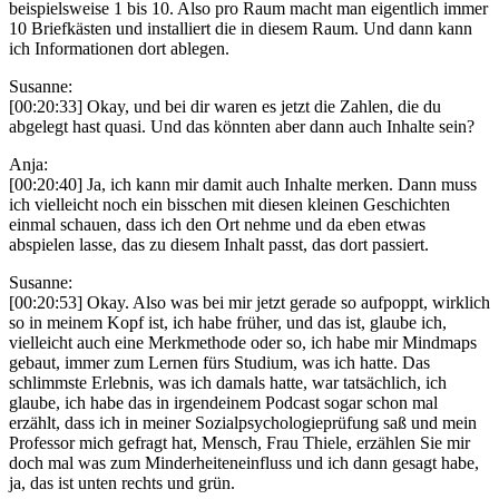
beispielsweise 1 bis 10. Also pro Raum macht man eigentlich immer
10 Briefkästen und installiert die in diesem Raum. Und dann kann
ich Informationen dort ablegen.
Susanne:
[00:20:33] Okay, und bei dir waren es jetzt die Zahlen, die du
abgelegt hast quasi. Und das könnten aber dann auch Inhalte sein?
Anja:
[00:20:40] Ja, ich kann mir damit auch Inhalte merken. Dann muss
ich vielleicht noch ein bisschen mit diesen kleinen Geschichten
einmal schauen, dass ich den Ort nehme und da eben etwas
abspielen lasse, das zu diesem Inhalt passt, das dort passiert.
Susanne:
[00:20:53] Okay. Also was bei mir jetzt gerade so aufpoppt, wirklich
so in meinem Kopf ist, ich habe früher, und das ist, glaube ich,
vielleicht auch eine Merkmethode oder so, ich habe mir Mindmaps
gebaut, immer zum Lernen fürs Studium, was ich hatte. Das
schlimmste Erlebnis, was ich damals hatte, war tatsächlich, ich
glaube, ich habe das in irgendeinem Podcast sogar schon mal
erzählt, dass ich in meiner Sozialpsychologieprüfung saß und mein
Professor mich gefragt hat, Mensch, Frau Thiele, erzählen Sie mir
doch mal was zum Minderheiteneinfluss und ich dann gesagt habe,
ja, das ist unten rechts und grün.