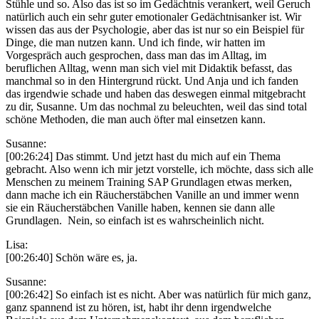
Stühle und so. Also das ist so im Gedächtnis verankert, weil Geruch
natürlich auch ein sehr guter emotionaler Gedächtnisanker ist. Wir
wissen das aus der Psychologie, aber das ist nur so ein Beispiel für
Dinge, die man nutzen kann. Und ich finde, wir hatten im
Vorgespräch auch gesprochen, dass man das im Alltag, im
beruflichen Alltag, wenn man sich viel mit Didaktik befasst, das
manchmal so in den Hintergrund rückt. Und Anja und ich fanden
das irgendwie schade und haben das deswegen einmal mitgebracht
zu dir, Susanne. Um das nochmal zu beleuchten, weil das sind total
schöne Methoden, die man auch öfter mal einsetzen kann.
Susanne:
[00:26:24] Das stimmt. Und jetzt hast du mich auf ein Thema
gebracht. Also wenn ich mir jetzt vorstelle, ich möchte, dass sich alle
Menschen zu meinem Training SAP Grundlagen etwas merken,
dann mache ich ein Räucherstäbchen Vanille an und immer wenn
sie ein Räucherstäbchen Vanille haben, kennen sie dann alle
Grundlagen. Nein, so einfach ist es wahrscheinlich nicht.
Lisa:
[00:26:40] Schön wäre es, ja.
Susanne:
[00:26:42] So einfach ist es nicht. Aber was natürlich für mich ganz,
ganz spannend ist zu hören, ist, habt ihr denn irgendwelche