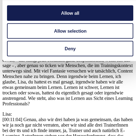
irgendwie ganz witzig aus.
Susanne:
Allow all
[00:10:21] Das klingt auf jeden Fall nach was, was Spaß macht.
Anja:
Allow selection
[00:10:27] Man kann sich dann ja auch Personen vorstellen, die man
gern mal komisch über eine Pfütze springen sehen will.
Deny
Susanne:
[00:10:34] Und wenn ich dir jetzt so zuhöre, dann ist das tatsächlich
etwas, - das klingt jetzt bestimmt ganz despektierlich, wenn ich das
sage - , aber genau so ticken wir Menschen, die im Trainingskontext
unterwegs sind. Mit viel Fantasie versuchen wir tatsächlich, Content
Menschen nahe zu bringen. Denn irgendwie beim Lernen, ich
glaube, Lisa, du hattest es mal gesagt, irgendwie haben wir alle
etwas gemeinsam beim Lernen. Lernen ist schwer, Lernen ist
trocken oder sowas, hattest du eigentlich gesagt oder irgendwie
anstrengend. Wie steht, also was ist Lernen aus Sicht eines Learning
Professionals?
Lisa:
[00:11:04] Genau, also wir drei haben ja was gemeinsam, das haben
wir ja noch gar nicht verraten, aber wir sind alle drei TrainerInnen
bei der tts und ich finde immer, ja, Trainer und auch natürlich E-
Learning-AutorInnen stehen vor der Herausforderung, dass das