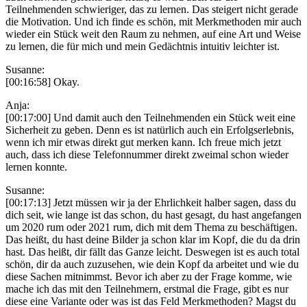
Teilnehmenden schwieriger, das zu lernen. Das steigert nicht gerade
die Motivation. Und ich finde es schön, mit Merkmethoden mir auch
wieder ein Stück weit den Raum zu nehmen, auf eine Art und Weise
zu lernen, die für mich und mein Gedächtnis intuitiv leichter ist.
Susanne:
[00:16:58] Okay.
Anja:
[00:17:00] Und damit auch den Teilnehmenden ein Stück weit eine
Sicherheit zu geben. Denn es ist natürlich auch ein Erfolgserlebnis,
wenn ich mir etwas direkt gut merken kann. Ich freue mich jetzt
auch, dass ich diese Telefonnummer direkt zweimal schon wieder
lernen konnte.
Susanne:
[00:17:13] Jetzt müssen wir ja der Ehrlichkeit halber sagen, dass du
dich seit, wie lange ist das schon, du hast gesagt, du hast angefangen
um 2020 rum oder 2021 rum, dich mit dem Thema zu beschäftigen.
Das heißt, du hast deine Bilder ja schon klar im Kopf, die du da drin
hast. Das heißt, dir fällt das Ganze leicht. Deswegen ist es auch total
schön, dir da auch zuzusehen, wie dein Kopf da arbeitet und wie du
diese Sachen mitnimmst. Bevor ich aber zu der Frage komme, wie
mache ich das mit den Teilnehmern, erstmal die Frage, gibt es nur
diese eine Variante oder was ist das Feld Merkmethoden? Magst du