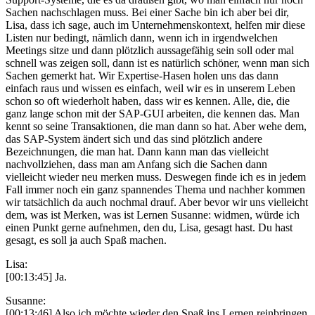
Sachen nachschlagen muss. Bei einer Sache bin ich aber bei dir,
Lisa, dass ich sage, auch im Unternehmenskontext, helfen mir diese
Listen nur bedingt, nämlich dann, wenn ich in irgendwelchen
Meetings sitze und dann plötzlich aussagefähig sein soll oder mal
schnell was zeigen soll, dann ist es natürlich schöner, wenn man sich
Sachen gemerkt hat. Wir Expertise-Hasen holen uns das dann
einfach raus und wissen es einfach, weil wir es in unserem Leben
schon so oft wiederholt haben, dass wir es kennen. Alle, die, die
ganz lange schon mit der SAP-GUI arbeiten, die kennen das. Man
kennt so seine Transaktionen, die man dann so hat. Aber wehe dem,
das SAP-System ändert sich und das sind plötzlich andere
Bezeichnungen, die man hat. Dann kann man das vielleicht
nachvollziehen, dass man am Anfang sich die Sachen dann
vielleicht wieder neu merken muss. Deswegen finde ich es in jedem
Fall immer noch ein ganz spannendes Thema und nachher kommen
wir tatsächlich da auch nochmal drauf. Aber bevor wir uns vielleicht
dem, was ist Merken, was ist Lernen Susanne: widmen, würde ich
einen Punkt gerne aufnehmen, den du, Lisa, gesagt hast. Du hast
gesagt, es soll ja auch Spaß machen.
Lisa:
[00:13:45] Ja.
Susanne:
[00:13:46] Also ich möchte wieder den Spaß ins Lernen reinbringen