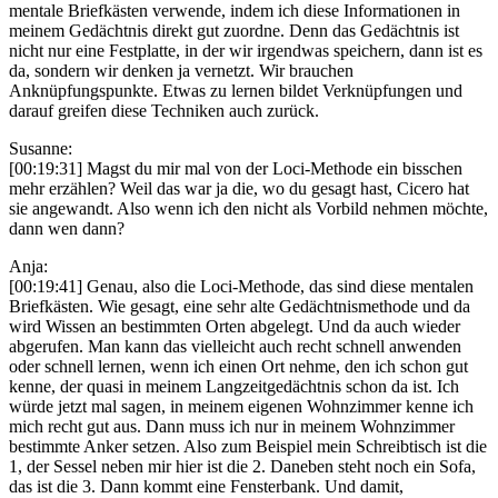
mentale Briefkästen verwende, indem ich diese Informationen in
meinem Gedächtnis direkt gut zuordne. Denn das Gedächtnis ist
nicht nur eine Festplatte, in der wir irgendwas speichern, dann ist es
da, sondern wir denken ja vernetzt. Wir brauchen
Anknüpfungspunkte. Etwas zu lernen bildet Verknüpfungen und
darauf greifen diese Techniken auch zurück.
Susanne:
[00:19:31] Magst du mir mal von der Loci-Methode ein bisschen
mehr erzählen? Weil das war ja die, wo du gesagt hast, Cicero hat
sie angewandt. Also wenn ich den nicht als Vorbild nehmen möchte,
dann wen dann?
Anja:
[00:19:41] Genau, also die Loci-Methode, das sind diese mentalen
Briefkästen. Wie gesagt, eine sehr alte Gedächtnismethode und da
wird Wissen an bestimmten Orten abgelegt. Und da auch wieder
abgerufen. Man kann das vielleicht auch recht schnell anwenden
oder schnell lernen, wenn ich einen Ort nehme, den ich schon gut
kenne, der quasi in meinem Langzeitgedächtnis schon da ist. Ich
würde jetzt mal sagen, in meinem eigenen Wohnzimmer kenne ich
mich recht gut aus. Dann muss ich nur in meinem Wohnzimmer
bestimmte Anker setzen. Also zum Beispiel mein Schreibtisch ist die
1, der Sessel neben mir hier ist die 2. Daneben steht noch ein Sofa,
das ist die 3. Dann kommt eine Fensterbank. Und damit,