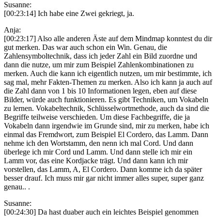
Susanne:
[00:23:14] Ich habe eine Zwei gekriegt, ja.
Anja:
[00:23:17] Also alle anderen Äste auf dem Mindmap konntest du dir
gut merken. Das war auch schon ein Win. Genau, die
Zahlensymboltechnik, dass ich jeder Zahl ein Bild zuordne und
dann die nutze, um mir zum Beispiel Zahlenkombinationen zu
merken. Auch die kann ich eigentlich nutzen, um mir bestimmte, ich
sag mal, mehr Fakten-Themen zu merken. Also ich kann ja auch auf
die Zahl dann von 1 bis 10 Informationen legen, eben auf diese
Bilder, würde auch funktionieren. Es gibt Techniken, um Vokabeln
zu lernen. Vokabeltechnik, Schlüsselwortmethode, auch da sind die
Begriffe teilweise verschieden. Um diese Fachbegriffe, die ja
Vokabeln dann irgendwie im Grunde sind, mir zu merken, habe ich
einmal das Fremdwort, zum Beispiel El Cordero, das Lamm. Dann
nehme ich den Wortstamm, den nenn ich mal Cord. Und dann
überlege ich mir Cord und Lamm. Und dann stelle ich mir ein
Lamm vor, das eine Kordjacke trägt. Und dann kann ich mir
vorstellen, das Lamm, A, El Cordero. Dann komme ich da später
besser drauf. Ich muss mir gar nicht immer alles super, super ganz
genau.. .
Susanne:
[00:24:30] Da hast duaber auch ein leichtes Beispiel genommen