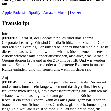
auf:
Apple Podcasts
|
Spotify
|
Amazon Music
|
Deezer
Transkript
Intro:
[00:00:03] Lernlust, der Podcast für alles rund ums Thema
Corporate Learning. Wir sind Claudia Schütze und Susanne Dube
und wir sind Learning Consultants bei der tts und wir sind die Hosts
dieses Podcastes. Und hier werden wir uns über Themen unseres
Arbeitsbereiches miteinander austauschen, also alles, was Lernen in
Organisationen heute und in der Zukunft betrifft. Und wir werden
uns von Zeit zu Zeit interne oder auch externe Experten in unsere
Runde einladen. Und wir freuen uns, wenn ihr dabei seid.
Anja:
[00:00:45] Und zwar, ein Kunde geht öfter in ein Sushi-Restaurant
und er muss immer sehr lange warten und das ärgert ihn. Der sagt,
ich kenne mich richtig gut mit Prozessoptimierung aus, kann ich mal
schauen, woran das liegt. Und dann geht er in die Küche und der
Koch ist ein super Experte, kann das alles ganz, ganz toll. Aber er
braucht halt zum Schneiden des Gemüses, glaube ich, immer super
lange Zeit, weil die Axt ist stumpf. Die Axt ist nicht stumpf, die