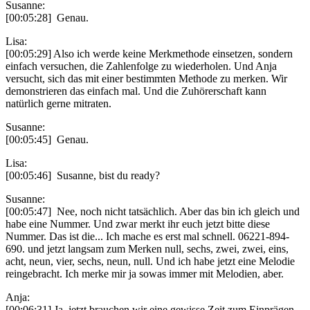
Susanne:
[00:05:28] Genau.
Lisa:
[00:05:29] Also ich werde keine Merkmethode einsetzen, sondern
einfach versuchen, die Zahlenfolge zu wiederholen. Und Anja
versucht, sich das mit einer bestimmten Methode zu merken. Wir
demonstrieren das einfach mal. Und die Zuhörerschaft kann
natürlich gerne mitraten.
Susanne:
[00:05:45] Genau.
Lisa:
[00:05:46] Susanne, bist du ready?
Susanne:
[00:05:47] Nee, noch nicht tatsächlich. Aber das bin ich gleich und
habe eine Nummer. Und zwar merkt ihr euch jetzt bitte diese
Nummer. Das ist die... Ich mache es erst mal schnell. 06221-894-
690. und jetzt langsam zum Merken null, sechs, zwei, zwei, eins,
acht, neun, vier, sechs, neun, null. Und ich habe jetzt eine Melodie
reingebracht. Ich merke mir ja sowas immer mit Melodien, aber.
Anja:
[00:06:31] Ja, jetzt brauchen wir eine gewisse Zeit zum Einprägen.