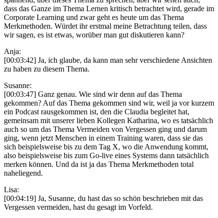
dass das Ganze im Thema Lernen kritisch betrachtet wird, gerade im
Corporate Learning und zwar geht es heute um das Thema
Merkmethoden. Würdet ihr erstmal meine Betrachtung teilen, dass
wir sagen, es ist etwas, worüber man gut diskutieren kann?
Anja:
[00:03:42] Ja, ich glaube, da kann man sehr verschiedene Ansichten
zu haben zu diesem Thema.
Susanne:
[00:03:47] Ganz genau. Wie sind wir denn auf das Thema
gekommen? Auf das Thema gekommen sind wir, weil ja vor kurzem
ein Podcast rausgekommen ist, den die Claudia begleitet hat,
gemeinsam mit unserer lieben Kollegen Katharina, wo es tatsächlich
auch so um das Thema Vermeiden von Vergessen ging und darum
ging, wenn jetzt Menschen in einem Training waren, dass sie das
sich beispielsweise bis zu dem Tag X, wo die Anwendung kommt,
also beispielsweise bis zum Go-live eines Systems dann tatsächlich
merken können. Und da ist ja das Thema Merkmethoden total
naheliegend.
Lisa:
[00:04:19] Ja, Susanne, du hast das so schön beschrieben mit das
Vergessen vermeiden, hast du gesagt im Vorfeld.