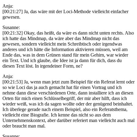
Anja:
[00:21:27] Ja, das wäre mit der Loci-Methode vielleicht einfacher
gewesen.
Susanne:
[00:21:32] Okay, das heißt, da wäre es dann nicht unten rechts. Also
ich hatte das Mindmap, da wäre aber das Mindmap nicht das
gewesen, sondern vielleicht mein Schreibtisch oder irgendwas
anderes und ich hätte die Information aktivieren müssen, weil am
Ende das, was in dem Grünen stand für mein Gehirn, war wieder
ein Text. Und ich glaube, die Idee ist ja dann für dich, dass du
diesen Text löst. In irgendeiner Form, ne?
Anja:
[00:21:53] Ja, wenn man jetzt zum Beispiel für ein Referat lernt oder
so wie Loci das ja auch gemacht hat für einen Vortrag und ich
nehme dann diese verschiedenen Orte, dann installiere ich an diesen
Orten für mich einen Schlüsselbegriff, der mir aber hilft, dass ich
wieder weiß, was ich da sagen wollte oder der genügend beinhaltet.
Ich überlege gerade nach einem Beispiel, also ein Referatsthema,
vielleicht eine Biografie. Ich kenne das nicht so aus dem
Unternehmenskontext, aber darüber referiert man vielleicht auch mal
oder braucht man mal.
Susanne: