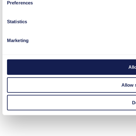
Preferences
Statistics
Marketing
All
Allow 
D