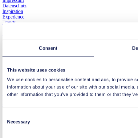
Impressum
Datenschutz
Inspiration
Experience
Trends
Glossar
Best Practices
Bitte wählen Sie Ihre Region
Consent
De
Global
Deutschland
Frankreich
Niederlande
This website uses cookies
Rumänien
Spanien
We use cookies to personalise content and ads, to provide so
information about your use of our site with our social media,
Wichtigste Schlagworte
SAP S/4HANA
Digital HR
Öffentliche Verwaltung
Digital
other information that you’ve provided to them or that they’ve
Adoption
Künstliche Intelligenz
Healthcare
User Adoption
Corporate Learning
LERNLUST Podcast
Microsoft 365 Hacks
Consent
Necessary
Selection