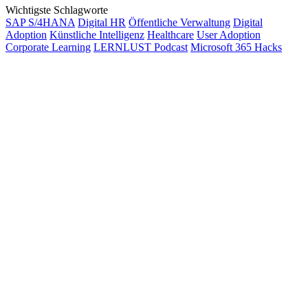
Wichtigste Schlagworte
SAP S/4HANA
Digital HR
Öffentliche Verwaltung
Digital
Adoption
Künstliche Intelligenz
Healthcare
User Adoption
Corporate Learning
LERNLUST Podcast
Microsoft 365 Hacks