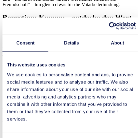
Freundschaft“ – tun gleich etwas für die Mitarbeiterbindung.
Bonustipp: Kununu – entdecke den Wert
Von Arbeitnehmern geliebt, von Arbeitgebern gefürchtet? Um
Bewertungsplattformen im Netz kommen Arbeitgeber heutzutage
nicht mehr herum. Warum auch? Erkennen Sie stattdessen die
Consent
Details
About
Chancen. Denn Arbeitgeberplattformen wie Kununu liefern Ihnen
jede Menge Content für Ihre Karriereseite – insbesondere belastbare
Zahlen und echte Zitate. Und selbst wenn die Bewertung negativ
sein sollte, können Sie mit einer ehrlichen und prompten Antwort
This website uses cookies
punkten, zumindest beim reflektierten Publikum – und das ist ja
We use cookies to personalise content and ads, to provide
genau Ihre Zielgruppe.
social media features and to analyse our traffic. We also
Weiter Praxisbeispiele gefällig? Jetzt
share information about your use of our site with our social
Whitepaper downloaden!
media, advertising and analytics partners who may
combine it with other information that you’ve provided to
Whitepaper: Employer Branding für den
them or that they’ve collected from your use of their
Mittelstand
services.
PDF, 2.24 MB