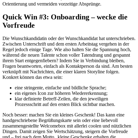
Orientierung und vermeiden vorzeitige Absprünge.
Quick Win #3: Onboarding – wecke die
Vorfreude
Die Wunschkandidatin oder der Wunschkandidat hat unterschrieben.
Zwischen Unterschrift und dem ersten Arbeitstag vergehen in der
Regel jedoch einige Tage. Wie also halten Sie die Spannung hoch,
während die neuen Talente schon voller Tatendrang und gespannt
ihrem Start entgegenfiebern? Indem Sie in Verbindung bleiben,
Fragen beantworten, einfach als Kontaktperson da sind. Am besten
verknüpft mit Nachrichten, die einer klaren Storyline folgen.
Konkret können das etwa sein:
eine stringente, einfache und bildliche Sprache;
ein eigenes Icon zur höheren Wiedererkennung;
klar definierte Betreff-Zeilen, die den jeweiligen
Prozessschritt auf den ersten Blick sichtbar machen.
Noch besser: machen Sie ein kleines Geschenk! Das kann eine
handgeschriebene Begrüßungskarte sein oder eine liebevoll
zusammengestellte Welcomebox mit allerlei coolen und nützlichen
Dingen. Damit zeigen Sie Wertschätzung, steigern die Vorfreude
und – frei nach dem Motto „kleine Geschenke erhalten die