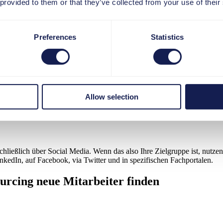
 provided to them or that they’ve collected from your use of their
 Sie als Unternehmen gesehen werden? Was soll Ihre Arbeitgebermark
n, desto höher sind Ihre Erfolgschancen. Informatiker brauchen eine an
Preferences
Statistics
.
ität ist. Die Möglichkeiten, Ihr Image mit unterschiedlichsten Sprach
so: Sprechen Sie mit einer Stimme. Zu den vielen Kanälen, die Sie nu
Allow selection
n Tür, Recruiting-Messen oder Besuche an Hochschulen, Rankings auf P
hließlich über Social Media. Wenn das also Ihre Zielgruppe ist, nutze
edIn, auf Facebook, via Twitter und in spezifischen Fachportalen.
ourcing neue Mitarbeiter finden