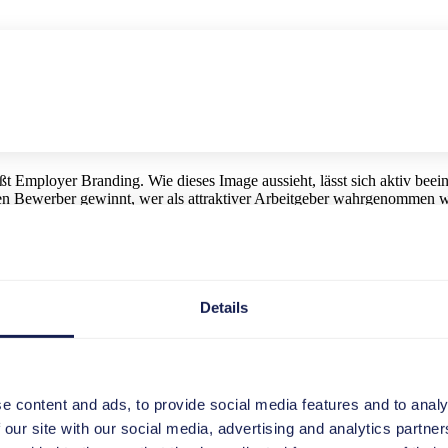
ßt Employer Branding. Wie dieses Image aussieht, lässt sich aktiv beein
 Bewerber gewinnt, wer als attraktiver Arbeitgeber wahrgenommen wir
t um Werte, Qualitäten und Eigenschaften, die in Ihrem Unternehmen 
Details
Analyse. Welche Stärken haben wir als Arbeitgeber? Was bieten wir un
de von uns?
haltbar sein. Nutzen Sie daher vorhandene Zahlen, Daten, Fakten und b
ein differenziertes, auf Fakten basierendes Selbstbild. Möglicherweise
e content and ads, to provide social media features and to analy
 Employer Branding.
 our site with our social media, advertising and analytics partn