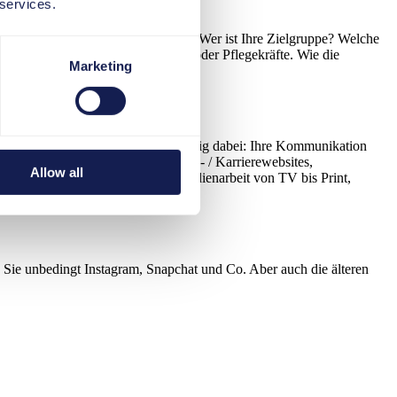
 services.
e ausmachen? Und ebenso wichtig: Wer ist Ihre Zielgruppe? Welche
dere Ansprache als Hotelfachleute oder Pflegekräfte. Wie die
Marketing
rohren zu formen, sind immens. Wichtig dabei: Ihre Kommunikation
tzen können, gehören: Unternehmens- / Karrierewebsites,
Allow all
ortalen wie kununu, klassische Medienarbeit von TV bis Print,
n Sie unbedingt Instagram, Snapchat und Co. Aber auch die älteren