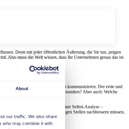
flussen. Denn mit jeder öffentlichen Äußerung, die Sie tun, prägen
d. Also muss die Welt wissen, dass Ihr Unternehmen genau das ist.
gelebt werden und die Sie nach außen kommunizieren. Der erste und
About
seren Angestellten? Was macht uns besonders? Aber auch: Welche
eteiligen sie wichtige Akteure an einer Selbst-Analyse –
 stellt sich heraus, dass Sie an einigen Stellen nachbessern müssen,
se our traffic. We also share
ers who may combine it with