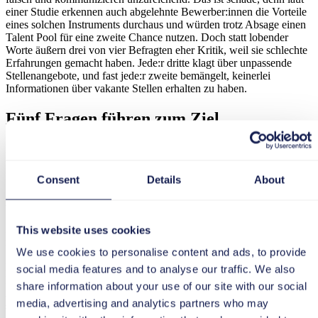
einer Studie erkennen auch abgelehnte Bewerber:innen die Vorteile
eines solchen Instruments durchaus und würden trotz Absage einen
Talent Pool für eine zweite Chance nutzen. Doch statt lobender
Worte äußern drei von vier Befragten eher Kritik, weil sie schlechte
Erfahrungen gemacht haben. Jede:r dritte klagt über unpassende
Stellenangebote, und fast jede:r zweite bemängelt, keinerlei
Informationen über vakante Stellen erhalten zu haben.
Fünf Fragen führen zum Ziel
Einen Talent Pool aufzubauen und zu pflegen ist kein Hexenwerk.
Es gilt jedoch, einige Regeln zu beachten. Wer dabei die folgenden
fünf Fragen für sich beantwortet, ist auf dem richtigen Weg.
Consent
Details
About
Frage 1: Wer ist ein passendes Talent?
Zunächst gilt es, festzulegen, welche Voraussetzungen jemand
This website uses cookies
mitbringen muss, um in die Datenbank aufgenommen zu werden.
We use cookies to personalise content and ads, to provide
Reichen die Eindrücke aus dem Telefoninterview, dem
Bewerbungsschreiben oder dem Assessment-Center? Welche
social media features and to analyse our traffic. We also
Fähigkeiten werden benötigt? Und passen diese zu den Zielen des
share information about your use of our site with our social
Arbeitgebers? So unterschiedlich Branchen und Unternehmen sind,
media, advertising and analytics partners who may
so verschieden sind auch die Anforderungen an die Kandidat:innen.