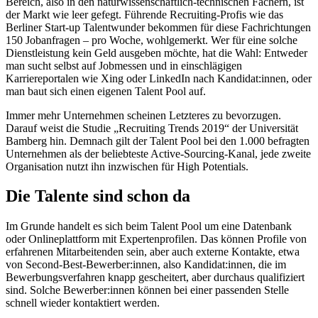
Bereich, also in den naturwissenschaftlich-technischen Fächern, ist
der Markt wie leer gefegt. Führende Recruiting-Profis wie das
Berliner Start-up Talentwunder bekommen für diese Fachrichtungen
150 Jobanfragen – pro Woche, wohlgemerkt. Wer für eine solche
Dienstleistung kein Geld ausgeben möchte, hat die Wahl: Entweder
man sucht selbst auf Jobmessen und in einschlägigen
Karriereportalen wie Xing oder LinkedIn nach Kandidat:innen, oder
man baut sich einen eigenen Talent Pool auf.
Immer mehr Unternehmen scheinen Letzteres zu bevorzugen.
Darauf weist die Studie „Recruiting Trends 2019“ der Universität
Bamberg hin. Demnach gilt der Talent Pool bei den 1.000 befragten
Unternehmen als der beliebteste Active-Sourcing-Kanal, jede zweite
Organisation nutzt ihn inzwischen für High Potentials.
Die Talente sind schon da
Im Grunde handelt es sich beim Talent Pool um eine Datenbank
oder Onlineplattform mit Expertenprofilen. Das können Profile von
erfahrenen Mitarbeitenden sein, aber auch externe Kontakte, etwa
von Second-Best-Bewerber:innen, also Kandidat:innen, die im
Bewerbungsverfahren knapp gescheitert, aber durchaus qualifiziert
sind. Solche Bewerber:innen können bei einer passenden Stelle
schnell wieder kontaktiert werden.