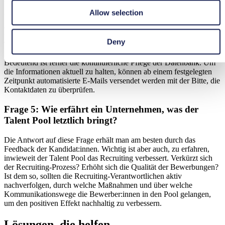
Allow selection
Unternehmen halten den Kontakt zu Job-Interessierten am besten
aktiv, indem sie sie, wie oben beschrieben, regelmäßig mit
relevanten Informationen versorgen. Hierbei ist es wichtig, den
Deny
Talenten klar mitzuteilen, wie sie von der Aufnahme in den Talent
Pool profitieren können, aber auch, wo die Grenzen liegen.
Bedeutend ist ferner die kontinuierliche Pflege der Datenbank. Um
die Informationen aktuell zu halten, können ab einem festgelegten
Zeitpunkt automatisierte E-Mails versendet werden mit der Bitte, die
Kontaktdaten zu überprüfen.
Frage 5: Wie erfährt ein Unternehmen, was der
Talent Pool letztlich bringt?
Die Antwort auf diese Frage erhält man am besten durch das
Feedback der Kandidat:innen. Wichtig ist aber auch, zu erfahren,
inwieweit der Talent Pool das Recruiting verbessert. Verkürzt sich
der Recruiting-Prozess? Erhöht sich die Qualität der Bewerbungen?
Ist dem so, sollten die Recruiting-Verantwortlichen aktiv
nachverfolgen, durch welche Maßnahmen und über welche
Kommunikationswege die Bewerber:innen in den Pool gelangen,
um den positiven Effekt nachhaltig zu verbessern.
Lösungen, die helfen