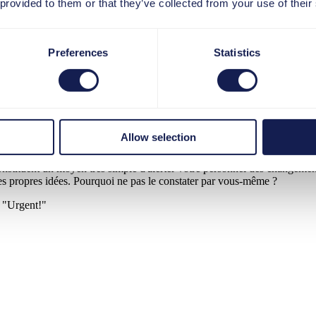
 provided to them or that they’ve collected from your use of their
un autre logiciel a encore changé, il vous suffit de configurer une
pas - si vous avez besoin d'aide avec la nouvelle interface Lightning
 dans QuickAccess".
Preferences
Statistics
utilisateurs des nouveaux contenus disponibles dans QuickAccess
ar exemple, qu'un performance support avec une assistance contextuelle
s qui n'étaient pas couvertes dans le passé. Dans ce cas, vous pouvez
ait au moment où ils travaillent avec l'application en question et
Allow selection
stituent un moyen très simple d'alerter votre personnel des changement
ses propres idées. Pourquoi ne pas le constater par vous-même ?
e "Urgent!"