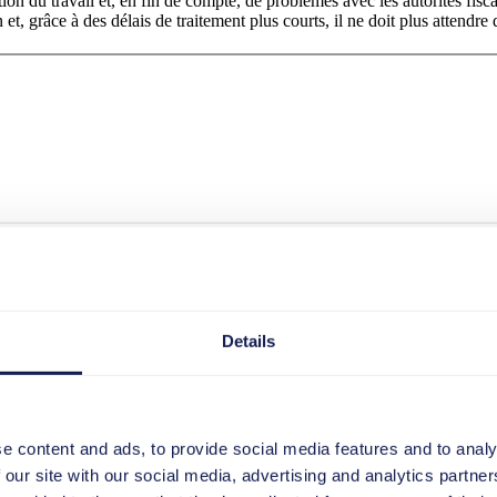
ion du travail et, en fin de compte, de problèmes avec les autorités fis
n et, grâce à des délais de traitement plus courts, il ne doit plus attendr
loud
 l'adoption par les utilisateurs dans le cas des logiciels en tant que
 nouvelles fonctions et des changements de processus, qui surviennent
Details
lement pas les suivre.
oit changé en MIGO. Dans ce cas, il est relativement facile de créer
angement au moment où il commencera à travailler dans la transaction
e content and ads, to provide social media features and to analy
rateurs lorsqu'ils utilisent l'application CRM ? En émettant une
us pouvez leur donner des indications claires sur l'option à activer
 our site with our social media, advertising and analytics partn