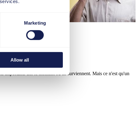
 services.
Marketing
"Urgent!"
30. Mars 2020
Allow all
s importants dès le moment où ils surviennent. Mais ce n'est qu'un