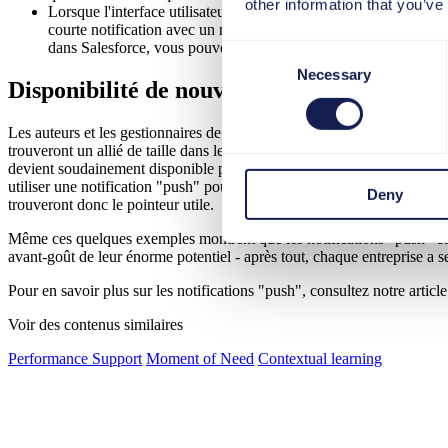
other information that you’ve
Lorsque l'interface utilisateur de MS Office, de Salesforce ou d'
courte notification avec un message du type "Ne vous inquiétez 
dans Salesforce, vous pouvez trouver de l’aide et des conseils
Consent
Necessary
Selection
Disponibilité de nouveaux contenus
Les auteurs et les gestionnaires de projets qui doivent informer les 
trouveront un allié de taille dans les notifications "push". Disons, p
devient soudainement disponible pour des applications professionnelle
utiliser une notification "push" pour sensibiliser les utilisateurs à ce f
Deny
trouveront donc le pointeur utile.
Même ces quelques exemples montrent que les notifications "push" con
avant-goût de leur énorme potentiel - après tout, chaque entreprise a 
Pour en savoir plus sur les notifications "push", consultez notre articl
Voir des contenus similaires
Performance Support
Moment of Need
Contextual learning