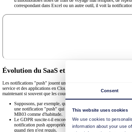
d'innombrables notes de frais de voyage mal remplies, de répétit
correspondant dans Excel ou un autre outil, il voit la notificatio
Évolution du SaaS et des applications en C
Les notifications "push" jouent un rôle important dans l'amélioration de
service et des applications en Cloud en informant les utilisateurs des
Consent
maintenant si souvent que les cours de formation ne peuvent tout simp
Supposons, par exemple, que le code de transaction SAP MB03 s
une notification "push" qui informera l'utilisateur final du ch
This website uses cookies
MB03 comme d'habitude.
We use cookies to personalis
Le GDPR suscite-t-il encore le doute chez nombre de vos collabo
notification push appropriée au point pertinent du programme, vo
information about your use of
quand rien n'est requis.