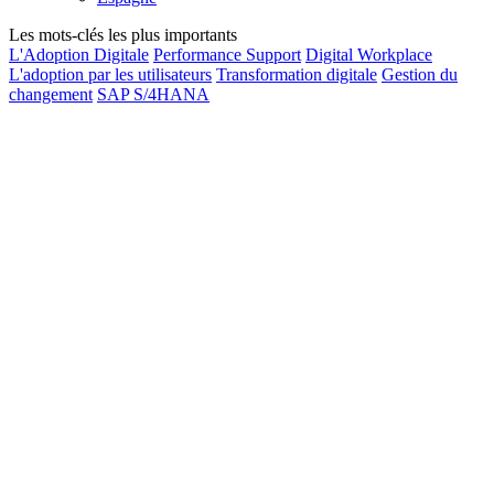
Les mots-clés les plus importants
L'Adoption Digitale
Performance Support
Digital Workplace
L'adoption par les utilisateurs
Transformation digitale
Gestion du
changement
SAP S/4HANA