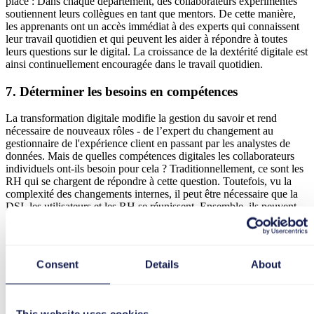
place : Dans chaque département, des collaborateurs expérimentés
soutiennent leurs collègues en tant que mentors. De cette manière,
les apprenants ont un accès immédiat à des experts qui connaissent
leur travail quotidien et qui peuvent les aider à répondre à toutes
leurs questions sur le digital. La croissance de la dextérité digitale est
ainsi continuellement encouragée dans le travail quotidien.
7. Déterminer les besoins en compétences
La transformation digitale modifie la gestion du savoir et rend
nécessaire de nouveaux rôles - de l’expert du changement au
gestionnaire de l'expérience client en passant par les analystes de
données. Mais de quelles compétences digitales les collaborateurs
individuels ont-ils besoin pour cela ? Traditionnellement, ce sont les
RH qui se chargent de répondre à cette question. Toutefois, vu la
complexité des changements internes, il peut être nécessaire que la
DSI, les utilisateurs et les RH se réunissent. Ensemble, ils peuvent
élaborer une réponse qui tient compte des aspects stratégiques,
individuels et technologiques et qui favorise le développement de la
dextérité digitale.
Consent
Details
About
La dextérité digitale est un processus
continu