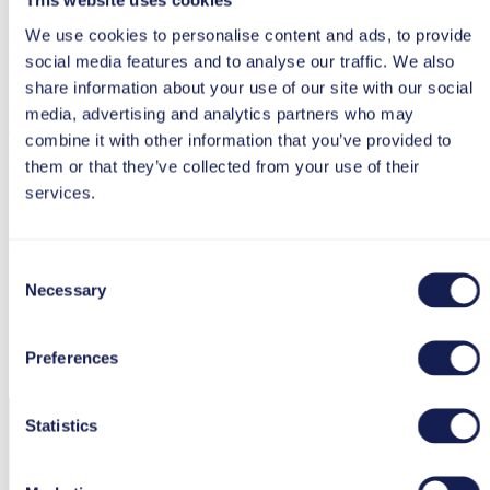
This website uses cookies
Les domaines d'action les plus pertinents pour une entreprise
dépendent de la mesure dans laquelle elle a déjà progressé dans la
We use cookies to personalise content and ads, to provide
construction de la dextérité digitale. Il est recommandé de
social media features and to analyse our traffic. We also
commencer par les domaines qui promettent le plus de succès - et
share information about your use of our site with our social
peut-être aussi le plus rapidement - et de continuer ensuite à
construire sur ces domaines. Car pour développer la dextérité
media, advertising and analytics partners who may
digitale, il faut du souffle. Même avec les outils adéquats et la bonne
combine it with other information that you’ve provided to
attitude de base, il faut du temps pour que des changements
them or that they’ve collected from your use of their
significatifs se produisent dans la culture d'entreprise et
d'apprentissage.
services.
La dextérité digitale a besoin du soutien
de la direction
Consent
Necessary
Selection
Preferences
Interview
Statistics