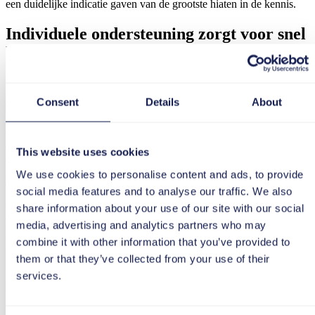
een duidelijke indicatie gaven van de grootste hiaten in de kennis.
Individuele ondersteuning zorgt voor snel
leersucces
De trainingen worden gegeven door een expert uit de automotive
groep en een ervaren
tts-trainer
die de virtuele klassikale training
Consent
Details
About
methodisch begeleidt en indien nodig kan ingrijpen om
ondersteuning te bieden of zelf sessies te leiden. Voor de sessies
wordt de online tool GoToWebinar gebruikt. Hier kunnen de
deelnemers ook spreken tijdens de sessie, terwijl de trainer
This website uses cookies
casestudies laat zien, oefeningen geeft en hulp en directe feedback
geeft over de bijdragen van de lerenden. Om de leerstof op te volgen
We use cookies to personalise content and ads, to provide
en te verdiepen, krijgen de deelnemers begeleidende oefeningen.
social media features and to analyse our traffic. We also
share information about your use of our site with our social
Virtuele klassikale training is vrijwillig voor medewerkers. Dit, maar
vooral de nieuwe interactieve mogelijkheden, zorgen voor een snelle
media, advertising and analytics partners who may
leervoortgang. Deelnemers worden actief betrokken, zijn
combine it with other information that you’ve provided to
gemotiveerder en volgen de trainingen met meer aandacht dan onder
them or that they’ve collected from your use of their
het vorige concept. En omdat de trainingen in de Virtual Classroom
beperkt zijn tot tien deelnemers, kunnen de trainers elke deelnemer
services.
persoonlijk ondersteunen en individueel stimuleren.
Groen licht voor verdere virtuele