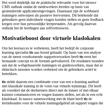
Het werd duidelijk dat de praktische relevantie voor het nieuwe
CMS ontbrak omdat de medewerkers leerden op basis van
gesimuleerde applicatieomgevingen. Daarnaast zijn de webbased
trainingen ontworpen als passieve leervormen. Dit betekende dat
gebruikers geen individuele vragen konden stellen en geen feedback
kregen over hun persoonlijke leerprestaties. Als gevolg daarvan
ontbrak het de leerlingen aan zelfvertrouwen.
Motivatieboost door virtuele klaslokalen
Om het leersucces te verbeteren, heeft het bedrijf de corporate
learning specialist
tts
aan boord gehaald. Op basis van een analyse
van de meest voorkomende supportverzoeken heeft
tts
eerst het
bestaande concept en de formats geëvalueerd. De resultaten toonden
aan dat de webgebaseerde trainingen en guideswerkten, maar dat ze
didactisch moesten worden verbeterd om de gebruikers actief te
betrekken.
tts
stelde daarom een combinatie voor van een e-learning aanbod
met klassikale training in de vorm van virtuele traininegn. Dit heeft
als voordeel dat de deelnemers direct met de trainer of met elkaar
kunnen communiceren en vragen kunnen stellen, net als in een echt
klaslokaal. In nauwe samenwerking met de klant heeft
tts
de
leerinhouden voor de virtuele trainingafgeleid uit support vragen die