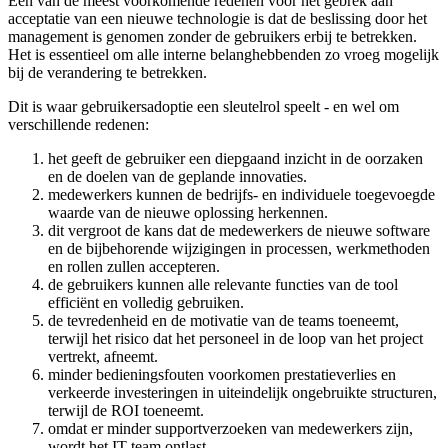
Een van de meest voorkomende redenen voor het gebrek aan
acceptatie van een nieuwe technologie is dat de beslissing door het
management is genomen zonder de gebruikers erbij te betrekken.
Het is essentieel om alle interne belanghebbenden zo vroeg mogelijk
bij de verandering te betrekken.
Dit is waar gebruikersadoptie een sleutelrol speelt - en wel om
verschillende redenen:
het geeft de gebruiker een diepgaand inzicht in de oorzaken
en de doelen van de geplande innovaties.
medewerkers kunnen de bedrijfs- en individuele toegevoegde
waarde van de nieuwe oplossing herkennen.
dit vergroot de kans dat de medewerkers de nieuwe software
en de bijbehorende wijzigingen in processen, werkmethoden
en rollen zullen accepteren.
de gebruikers kunnen alle relevante functies van de tool
efficiënt en volledig gebruiken.
de tevredenheid en de motivatie van de teams toeneemt,
terwijl het risico dat het personeel in de loop van het project
vertrekt, afneemt.
minder bedieningsfouten voorkomen prestatieverlies en
verkeerde investeringen in uiteindelijk ongebruikte structuren,
terwijl de ROI toeneemt.
omdat er minder supportverzoeken van medewerkers zijn,
wordt het IT-team ontlast.