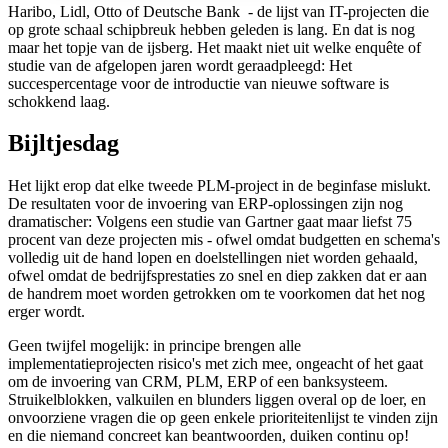
Haribo, Lidl, Otto of Deutsche Bank - de lijst van IT-projecten die
op grote schaal schipbreuk hebben geleden is lang. En dat is nog
maar het topje van de ijsberg. Het maakt niet uit welke enquête of
studie van de afgelopen jaren wordt geraadpleegd: Het
succespercentage voor de introductie van nieuwe software is
schokkend laag.
Bijltjesdag
Het lijkt erop dat elke tweede PLM-project in de beginfase mislukt.
De resultaten voor de invoering van ERP-oplossingen zijn nog
dramatischer: Volgens een studie van Gartner gaat maar liefst 75
procent van deze projecten mis - ofwel omdat budgetten en schema's
volledig uit de hand lopen en doelstellingen niet worden gehaald,
ofwel omdat de bedrijfsprestaties zo snel en diep zakken dat er aan
de handrem moet worden getrokken om te voorkomen dat het nog
erger wordt.
Geen twijfel mogelijk: in principe brengen alle
implementatieprojecten risico's met zich mee, ongeacht of het gaat
om de invoering van CRM, PLM, ERP of een banksysteem.
Struikelblokken, valkuilen en blunders liggen overal op de loer, en
onvoorziene vragen die op geen enkele prioriteitenlijst te vinden zijn
en die niemand concreet kan beantwoorden, duiken continu op!