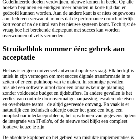
Gedefinieerde doelen verdwijnen, nieuwe komen in beeld. Op alle
hoeken beginnen en eindigen meer branden in korte tijd dan er
gedoofd kunnen worden. Aan de andere kant is er niets ongewoons
aan. Iedereen verwacht immers dat de performance crunch uiterlijk
kort voor of na de uitrol van het nieuwe systeem komt. Toch rijst de
vraag hoe het berekende dieptepunt met succes kan worden
overwonnen of zelfs vermeden.
Struikelblok nummer één: gebrek aan
acceptatie
Helaas is er geen universeel antwoord op deze vraag. Elk bedrijf is
uniek in zijn vermogen om met succes digitale transformatie in te
zetten of er een puinhoop van te maken. In sommige gevallen
mislukt een software-uitrol door een onnauwkeurige planning
zonder voldoende budget en tijdsbuffers. In andere gevallen is het
verlies van controle door overmatige aanpassing, escalerende eisen
en overbelaste teams - de altijd gevreesde omvang. En vaak is er
natuurlijk een technisch addertje onder het gras: een bug, een
onoplosbaar interfaceprobleem, het opschonen van gegevens tijdens
de integratie van IT-silo's, of de nieuwe tool blijkt een compleet
foutieve keuze te zijn.
De absolute koploper op het gebied van mislukte implementaties is