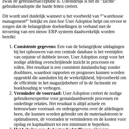
zwak de gebruikersacceptatie is. Uiteindelijk is het de "zachte"
gebruikersadoptie die harde feiten creëert.
Dit wordt snel duidelijk wanneer u het voorbeeld van ³"warehouse
management³" bekijkt en zien hoe User Adoption helpt om ervoor te
zorgen dat de belangrijkste doelstellingen in verband met de
invoering van een nieuw ERP-systeem daadwerkelijk worden
bereikt:
Consistente gegevens:
Een van de belangrijkste uitdagingen
bij het opbouwen van een centrale database is het vermijden
van onjuiste of dubbele invoer. User Adoption zorgt voor het
nodige afdeling overschrijdende inzicht in processen en
rollen. Het resultaat is een consistent datalandschap zonder
doublures, waardoor rapporten en prognoses kunnen worden
opgesteld die aansluiten bij de werkelijkheid, bijvoorbeeld om
de efficiëntie in het magazijnbeheer of in de facturatie en
boekhouding te verhogen.
Verminder de voorraad:
User Adoption creëert de nodige
gebruikersexpertise voor gestandaardiseerde processen en
onderlinge relaties. Het resultaat is altijd actuele en
betrouwbare voorraad- en ordergegevens over de afdelingen
heen, die kunnen worden gebruikt om de materiaalstroom te
optimaliseren, de voorraden te verminderen en de kosten voor
opslag en kapitaalinzet tot een minimum te beperken.