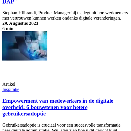
DAP"
Stephan Hilbrandt, Product Manager bij tts, legt uit hoe werknemers
met vertrouwen kunnen werken ondanks digitale veranderingen.
29. Augustus 2023
6 min
Business guidance - "de absolute must van een goed DAP"
Artikel
Inspiratie
Empowerment van medewerkers in de digitale
overheid: 6 bouwstenen voor betere
gebruikersadoptie
Gebruikersadoptie is cruciaal voor een succesvolle transformatie
naar digitale administratie. Wij laten zien hoe u dit gericht kunt