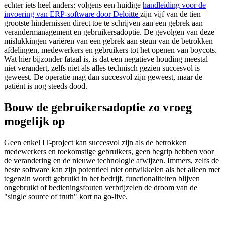
echter iets heel anders: volgens een huidige
handleiding voor de
invoering van ERP-software door Deloitte
zijn vijf van de tien
grootste hindernissen direct toe te schrijven aan een gebrek aan
verandermanagement en gebruikersadoptie. De gevolgen van deze
mislukkingen variëren van een gebrek aan steun van de betrokken
afdelingen, medewerkers en gebruikers tot het openen van boycots.
Wat hier bijzonder fataal is, is dat een negatieve houding meestal
niet verandert, zelfs niet als alles technisch gezien succesvol is
geweest. De operatie mag dan succesvol zijn geweest, maar de
patiënt is nog steeds dood.
Bouw de gebruikersadoptie zo vroeg
mogelijk op
Geen enkel IT-project kan succesvol zijn als de betrokken
medewerkers en toekomstige gebruikers, geen begrip hebben voor
de verandering en de nieuwe technologie afwijzen. Immers, zelfs de
beste software kan zijn potentieel niet ontwikkelen als het alleen met
tegenzin wordt gebruikt in het bedrijf, functionaliteiten blijven
ongebruikt of bedieningsfouten verbrijzelen de droom van de
"single source of truth" kort na go-live.