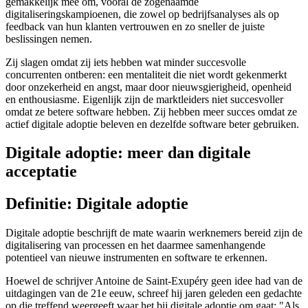
gemakkelijk mee om, vooral de zogenaamde
digitaliseringskampioenen, die zowel op bedrijfsanalyses als op
feedback van hun klanten vertrouwen en zo sneller de juiste
beslissingen nemen.
Zij slagen omdat zij iets hebben wat minder succesvolle
concurrenten ontberen: een mentaliteit die niet wordt gekenmerkt
door onzekerheid en angst, maar door nieuwsgierigheid, openheid
en enthousiasme. Eigenlijk zijn de marktleiders niet succesvoller
omdat ze betere software hebben. Zij hebben meer succes omdat ze
actief digitale adoptie beleven en dezelfde software beter gebruiken.
Digitale adoptie: meer dan digitale
acceptatie
Definitie: Digitale adoptie
Digitale adoptie beschrijft de mate waarin werknemers bereid zijn de
digitalisering van processen en het daarmee samenhangende
potentieel van nieuwe instrumenten en software te erkennen.
Hoewel de schrijver Antoine de Saint-Exupéry geen idee had van de
uitdagingen van de 21e eeuw, schreef hij jaren geleden een gedachte
op die treffend weergeeft waar het bij digitale adoptie om gaat: "Als