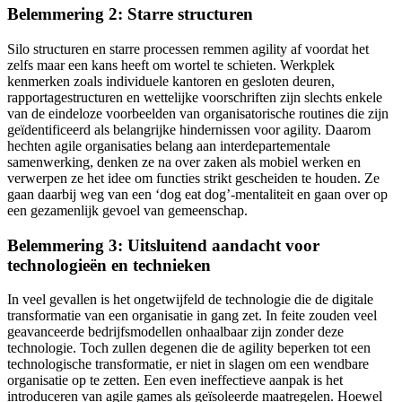
Belemmering
2: St
arre
structuren
Silo structuren en starre processen remmen agility af voordat het
zelfs maar een kans heeft om wortel te schieten. Werkplek
kenmerken zoals individuele kantoren en gesloten deuren,
rapportagestructuren en wettelijke voorschriften zijn slechts enkele
van de eindeloze voorbeelden van organisatorische routines die zijn
geïdentificeerd als belangrijke hindernissen voor agility. Daarom
hechten agile organisaties belang aan interdepartementale
samenwerking, denken ze na over zaken als mobiel werken en
verwerpen ze het idee om functies strikt gescheiden te houden. Ze
gaan daarbij weg van een ‘dog eat dog’-mentaliteit en gaan over op
een gezamenlijk gevoel van gemeenschap.
Belemmering 3: Uitsluitend aandacht voor
technologieën en technieken
In veel gevallen is het ongetwijfeld de technologie die de digitale
transformatie van een organisatie in gang zet. In feite zouden veel
geavanceerde bedrijfsmodellen onhaalbaar zijn zonder deze
technologie. Toch zullen degenen die de agility beperken tot een
technologische transformatie, er niet in slagen om een wendbare
organisatie op te zetten. Een even ineffectieve aanpak is het
introduceren van agile games als geïsoleerde maatregelen. Hoewel