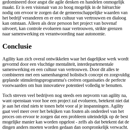
gedomineerd door angst die agile denken en handelen onmogelijk
maakt. Er is een visionair van zo hoog mogelijk in de hiërarchie
nodig om ervoor te zorgen dat de gemeenschappelijke waarden van
het bedrijf veranderen en er een cultuur van vertrouwen en dialoog
kan ontstaan. Alleen als deze persoon het project van bovenaf
uitvoert, kan controle evolueren naar vertrouwen, strikte grenzen
naar samenwerking en verantwoording naar autonomie.
Conclusie
Agility kan zich overal ontwikkelen waar het dagelijkse werk wordt
gevormd door een vluchtige mentaliteit, interdepartementale
samenwerking en een cultuur van vertrouwen. Door dit alles te
combineren met een samenhangend holistisch concept en zorgvuldig
geplande stimuleringsprogramma's creëren organisaties de perfecte
voorwaarden om hun innovatieve potentieel volledig te benutten.
Toch streven veel bedrijven nog steeds een nepvorm van agility na,
want openstaan voor hoe een project zal evolueren, betekent niet dat
je aan het eind niets te tonen hebt voor al je inspanningen. Agility
gaat veel meer over het bekijken van fouten als onderdeel van het
proces om ervoor te zorgen dat een probleem uiteindelijk op de best
mogelijke manier kan worden opgelost - zelfs als dat betekent dat de
dingen anders moeten worden gedaan dan oorspronkelijk verwacht.