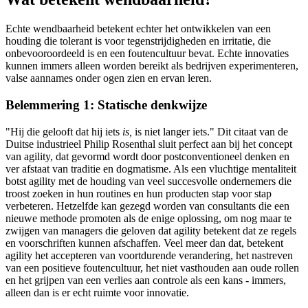
Echte wendbaarheid betekent echter het ontwikkelen van een
houding die tolerant is voor tegenstrijdigheden en irritatie, die
onbevooroordeeld is en een foutencultuur bevat. Echte innovaties
kunnen immers alleen worden bereikt als bedrijven experimenteren,
valse aannames onder ogen zien en ervan leren.
Belemmering 1: Statische denkwijze
"Hij die gelooft dat hij iets
is
,
is niet langer iets." Dit citaat van de
Duitse industrieel Philip Rosenthal sluit perfect aan bij het concept
van agility, dat gevormd wordt door postconventioneel denken en
ver afstaat van traditie en dogmatisme. Als een vluchtige mentaliteit
botst agility met de houding van veel succesvolle ondernemers die
troost zoeken in hun routines en hun producten stap voor stap
verbeteren. Hetzelfde kan gezegd worden van consultants die een
nieuwe methode promoten als de enige oplossing, om nog maar te
zwijgen van managers die geloven dat agility betekent dat ze regels
en voorschriften kunnen afschaffen. Veel meer dan dat, betekent
agility het accepteren van voortdurende verandering, het nastreven
van een positieve foutencultuur, het niet vasthouden aan oude rollen
en het grijpen van een verlies aan controle als een kans - immers,
alleen dan is er echt ruimte voor innovatie.