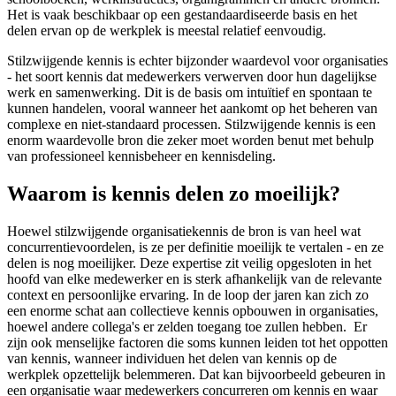
Het is vaak beschikbaar op een gestandaardiseerde basis en het
delen ervan op de werkplek is meestal relatief eenvoudig.
Stilzwijgende kennis is echter bijzonder waardevol voor organisaties
- het soort kennis dat medewerkers verwerven door hun dagelijkse
werk en samenwerking. Dit is de basis om intuïtief en spontaan te
kunnen handelen, vooral wanneer het aankomt op het beheren van
complexe en niet-standaard processen. Stilzwijgende kennis is een
enorm waardevolle bron die zeker moet worden benut met behulp
van professioneel kennisbeheer en kennisdeling.
Waarom is kennis delen zo moeilijk?
Hoewel stilzwijgende organisatiekennis de bron is van heel wat
concurrentievoordelen, is ze per definitie moeilijk te vertalen - en ze
delen is nog moeilijker. Deze expertise zit veilig opgesloten in het
hoofd van elke medewerker en is sterk afhankelijk van de relevante
context en persoonlijke ervaring. In de loop der jaren kan zich zo
een enorme schat aan collectieve kennis opbouwen in organisaties,
hoewel andere collega's er zelden toegang toe zullen hebben. Er
zijn ook menselijke factoren die soms kunnen leiden tot het oppotten
van kennis, wanneer individuen het delen van kennis op de
werkplek opzettelijk belemmeren. Dat kan bijvoorbeeld gebeuren in
een organisatie waar medewerkers concurreren om kennis en waar