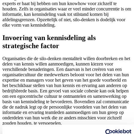
experts er baat bij hebben om hun knowhow voor zichzelf te
houden. Zelfs in organisaties waar er veel minder concurrentie is om
informatie, kan kennisdeling vaak tot stilstand komen bij
afdelingsgrenzen. Opzettelijk of niet, silo-denken is dodelijk voor
elke vorm van kennisdeling.
Invoering van kennisdeling als
strategische factor
Organisaties die de silo-denken mentaliteit willen doorbreken en het
delen van kennis willen aanmoedigen, kunnen kiezen voor
verschillende benaderingen. Een daarvan is het creëren van een
organisatiecultuur die medewerkers beloont voor het delen van hun
expertise en managers voor het geven van het goede voorbeeld en
het beschikbaar stellen van hun kennis en ervaring aan anderen op
bedrijfsbrede basis. Een gevoel van sociale cohesie kan ook helpen
om een egocentrische cultuur te ontmantelen en samenwerking op
basis van kennisdeling te bevorderen. Bovendien zal communicatie
die de nadruk legt op de persoonlijke voordelen van het delen van
informatie en ervaring teamleden aanmoedigen om hun greep op
onderdelen van hun werk die ze anders misschien voor zichzelf
zouden houden, te versoepelen.
Organisaties die nog een stap verder kunnen gaan en op ervaring