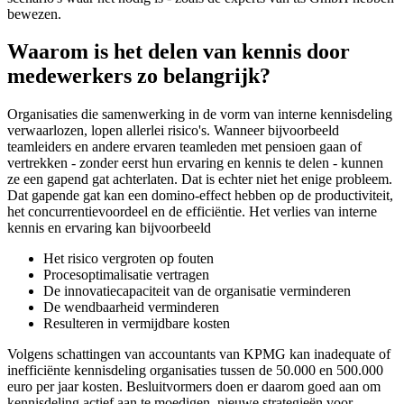
bewezen.
Waarom is het delen van kennis door
medewerkers zo belangrijk?
Organisaties die samenwerking in de vorm van interne kennisdeling
verwaarlozen, lopen allerlei risico's. Wanneer bijvoorbeeld
teamleiders en andere ervaren teamleden met pensioen gaan of
vertrekken - zonder eerst hun ervaring en kennis te delen - kunnen
ze een gapend gat achterlaten. Dat is echter niet het enige probleem.
Dat gapende gat kan een domino-effect hebben op de productiviteit,
het concurrentievoordeel en de efficiëntie. Het verlies van interne
kennis en ervaring kan bijvoorbeeld
Het risico vergroten op fouten
Procesoptimalisatie vertragen
De innovatiecapaciteit van de organisatie verminderen
De wendbaarheid verminderen
Resulteren in vermijdbare kosten
Volgens schattingen van accountants van KPMG kan inadequate of
inefficiënte kennisdeling organisaties tussen de 50.000 en 500.000
euro per jaar kosten. Besluitvormers doen er daarom goed aan om
kennisdeling actief aan te moedigen, nieuwe strategieën voor