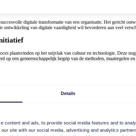
succesvolle digitale transformatie van een organisatie. Het gericht ont
de ontwikkeling van digitale vaardigheid wil bevorderen aan veel versch
itiatief
roces plaatsvinden op het snijvlak van cultuur en technologie. Deze n
seerd op een gemeenschappelijk begrip van de methoden, maatregelen en 
kbaar worden gesteld zodat werknemers hun digitale vaardigheden ku
te actiegebieden
kkeling van digitale vaardigheid te stimuleren. In principe dient men a
Details
voor een organisatie om de acceptatie en actieve steun van werknemers 
ers te herkennen waarom veranderingen nodig zijn en welk potentieel er
e content and ads, to provide social media features and to analy
 our site with our social media, advertising and analytics partn