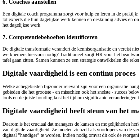
6. Coaches aanstellen
Een digitale coach programma zorgt voor hulp en leren in de praktij
tot experts die hun dagelijkse werk kennen en deskundig advies en on
het dagelijkse werk.
7. Competentiebehoeften identificeren
De digitale transformatie verandert de kennisorganisatie en vereist n
werknemers hiervoor nodig? Traditioneel zorgt HR voor het beantwoo
tafel gaan zitten. Samen kunnen ze een strategie ontwikkelen die reke
Digitale vaardigheid is een continu proces
Welke actiegebieden bijzonder relevant zijn voor een organisatie han
gebieden die het grootste - en misschien ook het snelste - succes bel
tools en de juiste houding kost het tijd om significante veranderingen 
Digitale vaardigheid heeft steun van het 
Daarom is het cruciaal dat managers de kansen en mogelijkheden he
van digitale vaardigheid. Ze moeten zichzelf als voorlopers van de v
digitaal "handiger" te worden. Indien nodig omvat dit ook de reorgan