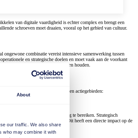
wikkelen van digitale vaardigheid is echter complex en brengt een
illende schroeven moet draaien, vooral op het gebied van cultuur.
ogal ongewone combinatie vereist intensieve samenwerking tussen
operationele en strategische doelen en moet vaak aan de voorkant
nnen ontwikkelen en up-to-date kunnen houden.
ctie te ondernemen op de volgende zeven actiegebieden:
About
voor digitaal gestuurde verandering te bereiken. Strategisch
 in nieuwe technologieën schuilt. Dit heeft een directe impact op de
se our traffic. We also share
ers who may combine it with