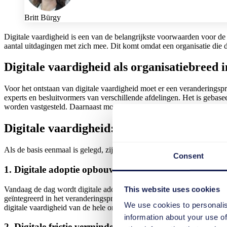
Britt Bürgy
Digitale vaardigheid is een van de belangrijkste voorwaarden voor de 
aantal uitdagingen met zich mee. Dit komt omdat een organisatie die 
Digitale vaardigheid als organisatiebreed in
Voor het ontstaan van digitale vaardigheid moet er een veranderingsp
experts en besluitvormers van verschillende afdelingen. Het is geba
worden vastgesteld. Daarnaast moeten er voldoende middelen beschi
Digitale vaardigheid: de zeven belangrijks
Als de basis eenmaal is gelegd, zijn er talloze manieren om de ontwi
Consent
1. Digitale adoptie opbouwen
This website uses cookies
Vandaag de dag wordt digitale adoptie beschouwd als de beste manier 
geïntegreerd in het veranderingsproces helpt digitale adoptie werknem
We use cookies to personalis
digitale vaardigheid van de hele organisatie.
information about your use of
2. Digitale frictie verminderen