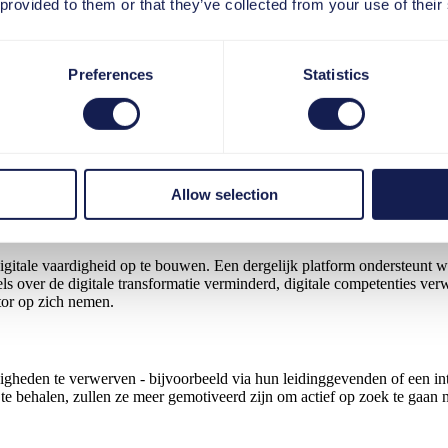
 provided to them or that they’ve collected from your use of their
 moeten onderbreken omdat de applicatie waarmee ze werken niet werkt
het daarom essentieel om dergelijke punten te identificeren en weg te n
Preferences
Statistics
erkingstools tot een AI-gestuurde vergadertool.
eve invloed op de digitale vaardigheid. Het is daarom essentieel dat 
riendelijkheid gericht worden verbeterd, bijvoorbeeld door processen t
Allow selection
gitale vaardigheid op te bouwen. Een dergelijk platform ondersteunt 
 over de digitale transformatie verminderd, digitale competenties verw
ntor op zich nemen.
eden te verwerven - bijvoorbeeld via hun leidinggevenden of een int
te behalen, zullen ze meer gemotiveerd zijn om actief op zoek te gaan 