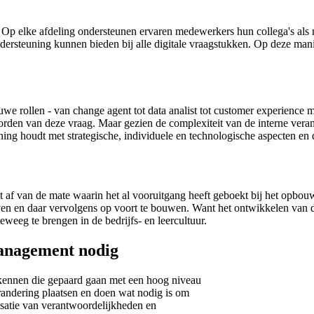
k: Op elke afdeling ondersteunen ervaren medewerkers hun collega's a
dersteuning kunnen bieden bij alle digitale vraagstukken. Op deze mani
ieuwe rollen - van change agent tot data analist tot customer experienc
rden van deze vraag. Maar gezien de complexiteit van de interne vera
ning houdt met strategische, individuele en technologische aspecten en
gt af van de mate waarin het al vooruitgang heeft geboekt bij het opbo
oven en daar vervolgens op voort te bouwen. Want het ontwikkelen van di
teweeg te brengen in de bedrijfs- en leercultuur.
management nodig
rkennen die gepaard gaan met een hoog niveau
erandering plaatsen en doen wat nodig is om
isatie van verantwoordelijkheden en