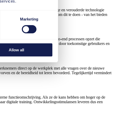
 services.
 zoals verwacht of omdat omslachtige en verouderde technologie
emen. Er zijn talloze mogelijkheden om dit te doen - van het bieden
Marketing
de IT-afdeling soepel werkende end-to-end processen opzet die
e testen voordat ze worden ingevoerd door toekomstige gebruikers en
Allow all
werknemers direct op de werkplek met alle vragen over de nieuwe
orven en de bereidheid tot leren bevorderd. Tegelijkertijd vermindert
erne functieomschrijving. Als ze de kans hebben om hoger op de
naar digitale training. Ontwikkelingsstimulansen leveren dus een