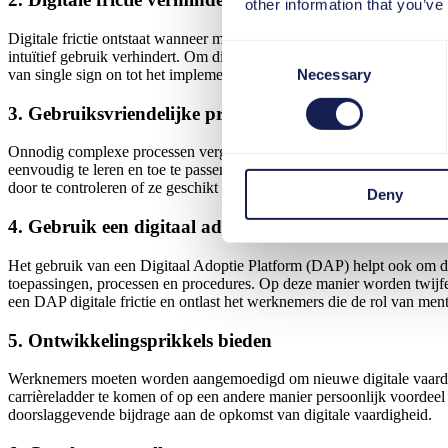
other information that you’ve
Digitale frictie ontstaat wanneer medewerkers hun productieve werk
Consent
intuïtief gebruik verhindert. Om digitale vaardigheid op te bouwen is 
Necessary
van single sign on tot het implementeren van cloudgebaseerde samenw
Selection
3. Gebruiksvriendelijke processen definiëren
Onnodig complexe processen vergen veel training en hebben een negati
eenvoudig te leren en toe te passen zijn. Bovendien kan de gebruiksv
door te controleren of ze geschikt zijn voor gebruik in de praktijk.
Deny
4. Gebruik een digitaal adoptie platform
Het gebruik van een Digitaal Adoptie Platform (DAP) helpt ook om di
toepassingen, processen en procedures. Op deze manier worden twijfels
een DAP digitale frictie en ontlast het werknemers die de rol van me
5. Ontwikkelingsprikkels bieden
Werknemers moeten worden aangemoedigd om nieuwe digitale vaardigh
carrièreladder te komen of op een andere manier persoonlijk voordeel 
doorslaggevende bijdrage aan de opkomst van digitale vaardigheid.